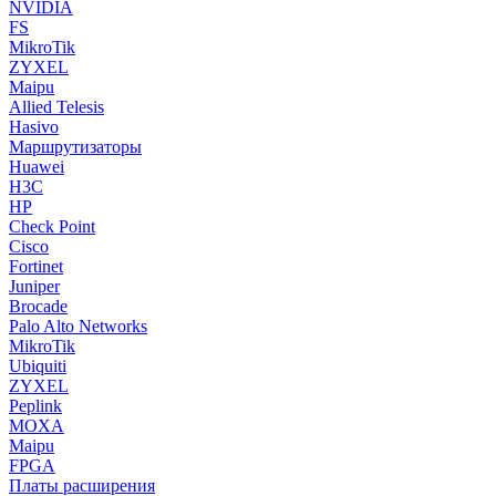
NVIDIA
FS
MikroTik
ZYXEL
Maipu
Allied Telesis
Hasivo
Маршрутизаторы
Huawei
H3C
HP
Check Point
Cisco
Fortinet
Juniper
Brocade
Palo Alto Networks
MikroTik
Ubiquiti
ZYXEL
Peplink
MOXA
Maipu
FPGA
Платы расширения