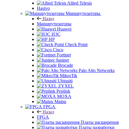
Allied Telesis
Hasivo
Маршрутизаторы
Назад
Маршрутизаторы
Huawei
H3C
HP
Check Point
Cisco
Fortinet
Juniper
Brocade
Palo Alto Networks
MikroTik
Ubiquiti
ZYXEL
Peplink
MOXA
Maipu
FPGA
Назад
FPGA
Платы расширения
Платы разработки