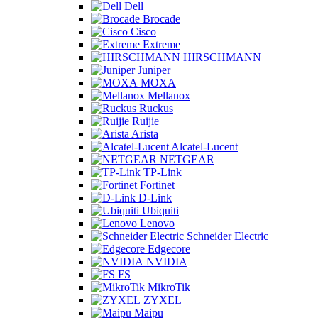
Dell
Brocade
Cisco
Extreme
HIRSCHMANN
Juniper
MOXA
Mellanox
Ruckus
Ruijie
Arista
Alcatel-Lucent
NETGEAR
TP-Link
Fortinet
D-Link
Ubiquiti
Lenovo
Schneider Electric
Edgecore
NVIDIA
FS
MikroTik
ZYXEL
Maipu