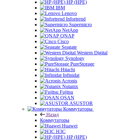
HP (HPE)
IBM
Lenovo
Infortrend
Supermicro
NetApp
QNAP
Cisco
Seagate
Western Digital
Synology
PureStorage
Hitachi
Infinidat
Acronis
Nutanix
Fujitsu
QSAN
ASUSTOR
Коммутаторы
Назад
Коммутаторы
Huawei
H3C
HP (HPE)