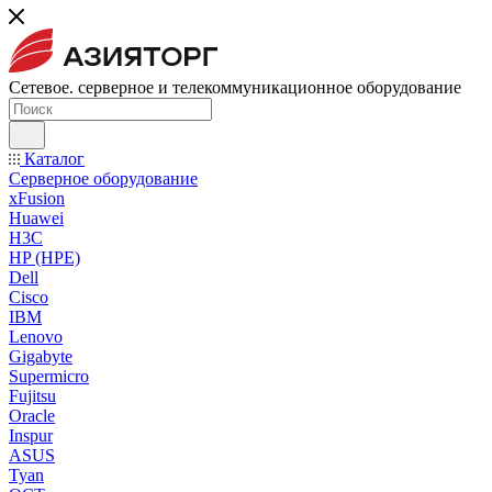
Сетевое. серверное и телекоммуникационное оборудование
Каталог
Серверное оборудование
xFusion
Huawei
H3C
HP (HPE)
Dell
Cisco
IBM
Lenovo
Gigabyte
Supermicro
Fujitsu
Oracle
Inspur
ASUS
Tyan