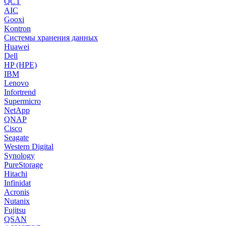
QCT
AIC
Gooxi
Kontron
Системы хранения данных
Huawei
Dell
HP (HPE)
IBM
Lenovo
Infortrend
Supermicro
NetApp
QNAP
Cisco
Seagate
Western Digital
Synology
PureStorage
Hitachi
Infinidat
Acronis
Nutanix
Fujitsu
QSAN