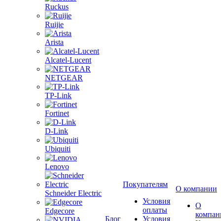
Ruckus
Ruijie
Arista
Alcatel-Lucent
NETGEAR
TP-Link
Fortinet
D-Link
Ubiquiti
Lenovo
Покупателям
О компании
Schneider Electric
Условия
О
оплаты
Edgecore
компан
Блог
Условия