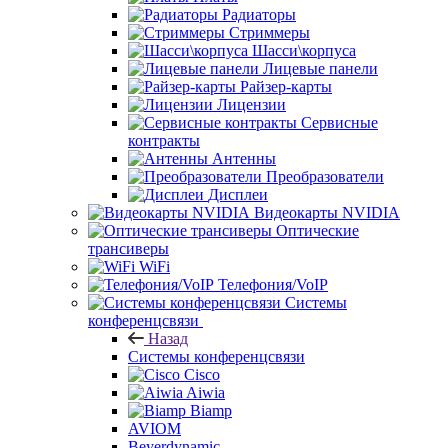
Радиаторы
Стриммеры
Шасси\корпуса
Лицевые панели
Райзер-карты
Лицензии
Сервисные
контракты
Антенны
Преобразователи
Дисплеи
Видеокарты NVIDIA
Оптические
трансиверы
WiFi
Телефония/VoIP
Системы
конференцсвязи
Назад
Системы конференцсвязи
Cisco
Aiwia
Biamp
AVIOM
Beyerdynamic