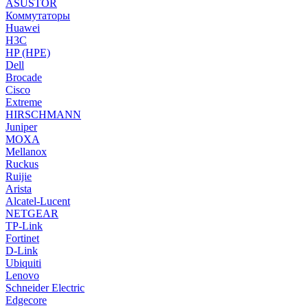
ASUSTOR
Коммутаторы
Huawei
H3C
HP (HPE)
Dell
Brocade
Cisco
Extreme
HIRSCHMANN
Juniper
MOXA
Mellanox
Ruckus
Ruijie
Arista
Alcatel-Lucent
NETGEAR
TP-Link
Fortinet
D-Link
Ubiquiti
Lenovo
Schneider Electric
Edgecore