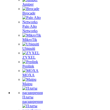
Juniper
Brocade
Palo Alto
Networks
MikroTik
Ubiquiti
ZYXEL
Peplink
MOXA
Maipu
Платы
расширения