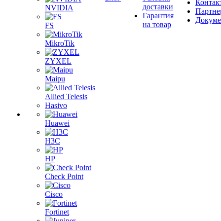
Контак
доставки
NVIDIA
Партне
Гарантия
Докум
на товар
FS
MikroTik
ZYXEL
Maipu
Allied Telesis
Hasivo
Huawei
H3C
HP
Check Point
Cisco
Fortinet