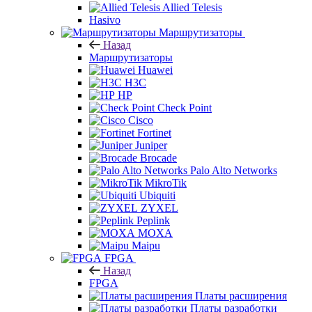
Allied Telesis
Hasivo
Маршрутизаторы
Назад
Маршрутизаторы
Huawei
H3C
HP
Check Point
Cisco
Fortinet
Juniper
Brocade
Palo Alto Networks
MikroTik
Ubiquiti
ZYXEL
Peplink
MOXA
Maipu
FPGA
Назад
FPGA
Платы расширения
Платы разработки