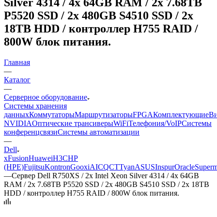
Silver 4314 / 4x 64GB RAM / 2x 7.68TB
P5520 SSD / 2x 480GB S4510 SSD / 2x
18TB HDD / контроллер H755 RAID /
800W блок питания.
Главная
—
Каталог
—
Серверное оборудование
Системы хранения
данных
Коммутаторы
Маршрутизаторы
FPGA
Комплектующие
Ви
NVIDIA
Оптические трансиверы
WiFi
Телефония/VoIP
Системы
конференцсвязи
Системы автоматизации
—
Dell
xFusion
Huawei
H3C
HP
(HPE)
Fujitsu
Kontron
Gooxi
AIC
QCT
Tyan
ASUS
Inspur
Oracle
Superm
—
Сервер Dell R750XS / 2x Intel Xeon Silver 4314 / 4x 64GB
RAM / 2x 7.68TB P5520 SSD / 2x 480GB S4510 SSD / 2x 18TB
HDD / контроллер H755 RAID / 800W блок питания.