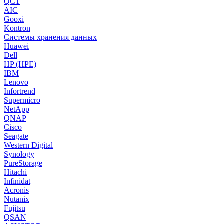
QCT
AIC
Gooxi
Kontron
Системы хранения данных
Huawei
Dell
HP (HPE)
IBM
Lenovo
Infortrend
Supermicro
NetApp
QNAP
Cisco
Seagate
Western Digital
Synology
PureStorage
Hitachi
Infinidat
Acronis
Nutanix
Fujitsu
QSAN