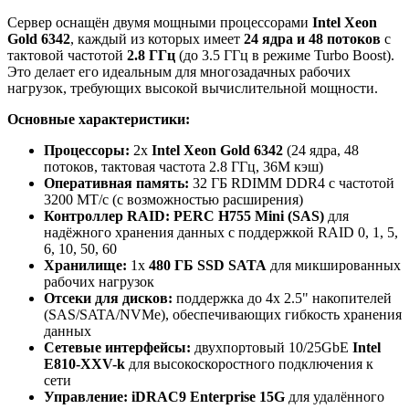
Сервер оснащён двумя мощными процессорами
Intel Xeon
Gold 6342
, каждый из которых имеет
24 ядра и 48 потоков
с
тактовой частотой
2.8 ГГц
(до 3.5 ГГц в режиме Turbo Boost).
Это делает его идеальным для многозадачных рабочих
нагрузок, требующих высокой вычислительной мощности.
Основные характеристики:
Процессоры:
2x
Intel Xeon Gold 6342
(24 ядра, 48
потоков, тактовая частота 2.8 ГГц, 36M кэш)
Оперативная память:
32 ГБ RDIMM DDR4 с частотой
3200 МТ/с (с возможностью расширения)
Контроллер RAID:
PERC H755 Mini (SAS)
для
надёжного хранения данных с поддержкой RAID 0, 1, 5,
6, 10, 50, 60
Хранилище:
1x
480 ГБ SSD SATA
для микшированных
рабочих нагрузок
Отсеки для дисков:
поддержка до 4x 2.5" накопителей
(SAS/SATA/NVMe), обеспечивающих гибкость хранения
данных
Сетевые интерфейсы:
двухпортовый 10/25GbE
Intel
E810-XXV-k
для высокоскоростного подключения к
сети
Управление:
iDRAC9 Enterprise 15G
для удалённого