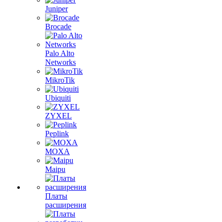
Juniper
Brocade
Palo Alto
Networks
MikroTik
Ubiquiti
ZYXEL
Peplink
MOXA
Maipu
Платы
расширения