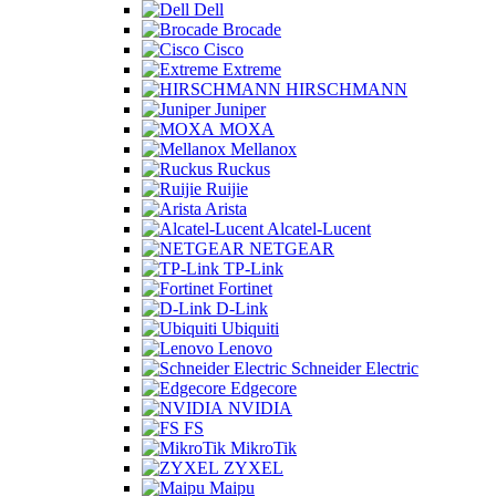
Dell
Brocade
Cisco
Extreme
HIRSCHMANN
Juniper
MOXA
Mellanox
Ruckus
Ruijie
Arista
Alcatel-Lucent
NETGEAR
TP-Link
Fortinet
D-Link
Ubiquiti
Lenovo
Schneider Electric
Edgecore
NVIDIA
FS
MikroTik
ZYXEL
Maipu