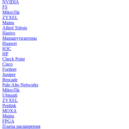
NVIDIA
FS
MikroTik
ZYXEL
Maipu
Allied Telesis
Hasivo
Маршрутизаторы
Huawei
H3C
HP
Check Point
Cisco
Fortinet
Juniper
Brocade
Palo Alto Networks
MikroTik
Ubiquiti
ZYXEL
Peplink
MOXA
Maipu
FPGA
Платы расширения