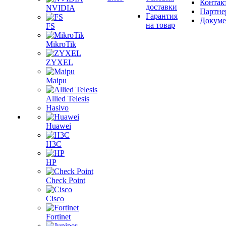
Контак
доставки
NVIDIA
Партне
Гарантия
Докум
на товар
FS
MikroTik
ZYXEL
Maipu
Allied Telesis
Hasivo
Huawei
H3C
HP
Check Point
Cisco
Fortinet