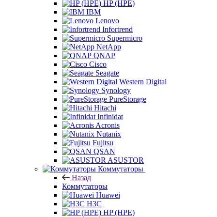
HP (HPE)
IBM
Lenovo
Infortrend
Supermicro
NetApp
QNAP
Cisco
Seagate
Western Digital
Synology
PureStorage
Hitachi
Infinidat
Acronis
Nutanix
Fujitsu
QSAN
ASUSTOR
Коммутаторы
Назад
Коммутаторы
Huawei
H3C
HP (HPE)