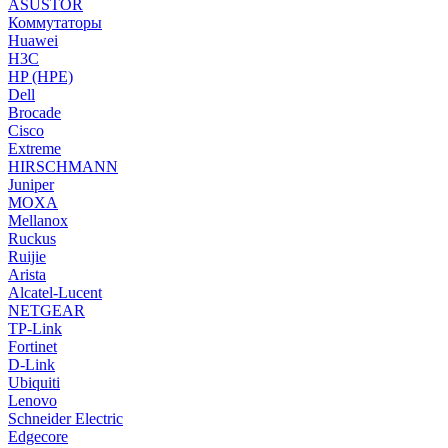
ASUSTOR
Коммутаторы
Huawei
H3C
HP (HPE)
Dell
Brocade
Cisco
Extreme
HIRSCHMANN
Juniper
MOXA
Mellanox
Ruckus
Ruijie
Arista
Alcatel-Lucent
NETGEAR
TP-Link
Fortinet
D-Link
Ubiquiti
Lenovo
Schneider Electric
Edgecore