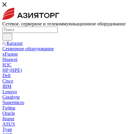
Сетевое. серверное и телекоммуникационное оборудование
Каталог
Серверное оборудование
xFusion
Huawei
H3C
HP (HPE)
Dell
Cisco
IBM
Lenovo
Gigabyte
Supermicro
Fujitsu
Oracle
Inspur
ASUS
Tyan