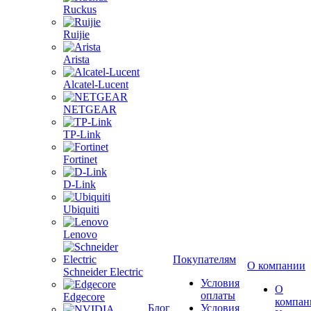
Ruckus
Ruijie
Arista
Alcatel-Lucent
NETGEAR
TP-Link
Fortinet
D-Link
Ubiquiti
Lenovo
Покупателям
О компании
Schneider Electric
Условия
О
оплаты
Edgecore
компан
Блог
Условия