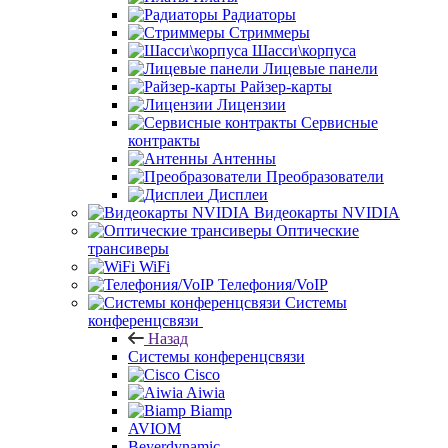
Радиаторы
Стриммеры
Шасси\корпуса
Лицевые панели
Райзер-карты
Лицензии
Сервисные
контракты
Антенны
Преобразователи
Дисплеи
Видеокарты NVIDIA
Оптические
трансиверы
WiFi
Телефония/VoIP
Системы
конференцсвязи
Назад
Системы конференцсвязи
Cisco
Aiwia
Biamp
AVIOM
Beyerdynamic