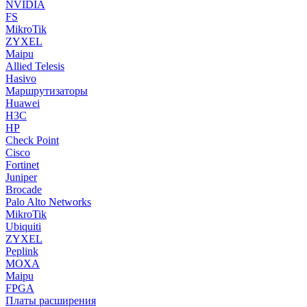
NVIDIA
FS
MikroTik
ZYXEL
Maipu
Allied Telesis
Hasivo
Маршрутизаторы
Huawei
H3C
HP
Check Point
Cisco
Fortinet
Juniper
Brocade
Palo Alto Networks
MikroTik
Ubiquiti
ZYXEL
Peplink
MOXA
Maipu
FPGA
Платы расширения