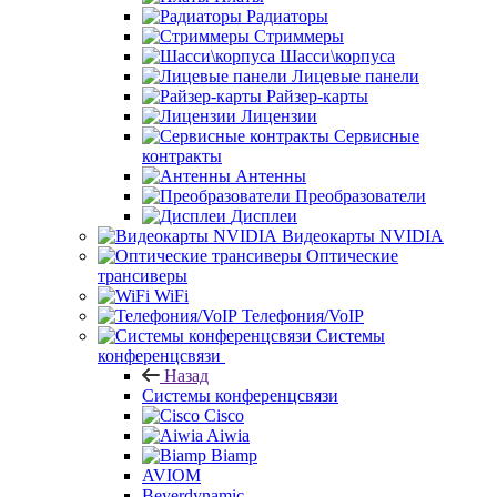
Радиаторы
Стриммеры
Шасси\корпуса
Лицевые панели
Райзер-карты
Лицензии
Сервисные
контракты
Антенны
Преобразователи
Дисплеи
Видеокарты NVIDIA
Оптические
трансиверы
WiFi
Телефония/VoIP
Системы
конференцсвязи
Назад
Системы конференцсвязи
Cisco
Aiwia
Biamp
AVIOM
Beyerdynamic