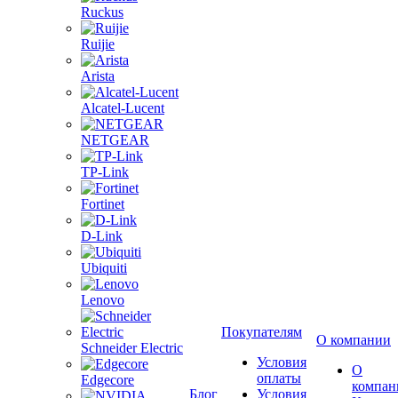
Ruckus
Ruijie
Arista
Alcatel-Lucent
NETGEAR
TP-Link
Fortinet
D-Link
Ubiquiti
Lenovo
Покупателям
О компании
Schneider Electric
Условия
О
оплаты
Edgecore
компан
Блог
Условия