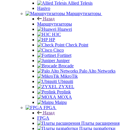
Allied Telesis
Hasivo
Маршрутизаторы
Назад
Маршрутизаторы
Huawei
H3C
HP
Check Point
Cisco
Fortinet
Juniper
Brocade
Palo Alto Networks
MikroTik
Ubiquiti
ZYXEL
Peplink
MOXA
Maipu
FPGA
Назад
FPGA
Платы расширения
Платы разработки