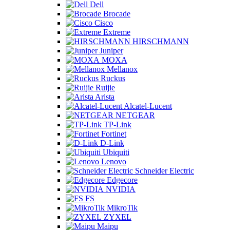
Dell
Brocade
Cisco
Extreme
HIRSCHMANN
Juniper
MOXA
Mellanox
Ruckus
Ruijie
Arista
Alcatel-Lucent
NETGEAR
TP-Link
Fortinet
D-Link
Ubiquiti
Lenovo
Schneider Electric
Edgecore
NVIDIA
FS
MikroTik
ZYXEL
Maipu