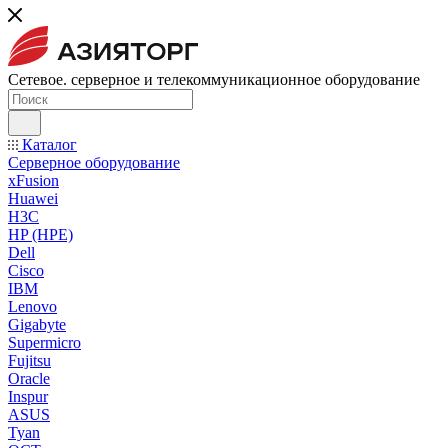
Сетевое. серверное и телекоммуникационное оборудование
Каталог
Серверное оборудование
xFusion
Huawei
H3C
HP (HPE)
Dell
Cisco
IBM
Lenovo
Gigabyte
Supermicro
Fujitsu
Oracle
Inspur
ASUS
Tyan