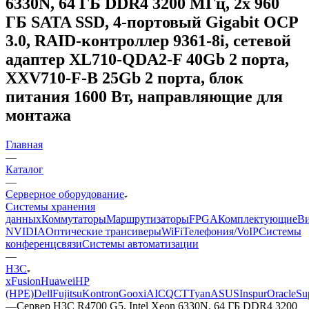
6330N, 64 ГБ DDR4 3200 МГц, 2x 960
ГБ SATA SSD, 4-портовый Gigabit OCP
3.0, RAID-контроллер 9361-8i, сетевой
адаптер XL710-QDA2-F 40Gb 2 порта,
XXV710-F-B 25Gb 2 порта, блок
питания 1600 Вт, направляющие для
монтажа
Главная
—
Каталог
—
Серверное оборудование
Системы хранения
данных
Коммутаторы
Маршрутизаторы
FPGA
Комплектующие
Ви
NVIDIA
Оптические трансиверы
WiFi
Телефония/VoIP
Системы
конференцсвязи
Системы автоматизации
—
H3C
xFusion
Huawei
HP
(HPE)
Dell
Fujitsu
Kontron
Gooxi
AIC
QCT
Tyan
ASUS
Inspur
Oracle
Su
—
Сервер H3C R4700 G5, Intel Xeon 6330N, 64 ГБ DDR4 3200