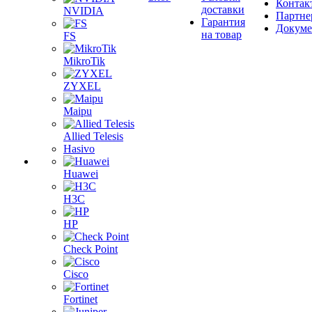
Контак
доставки
NVIDIA
Партне
Гарантия
Докум
на товар
FS
MikroTik
ZYXEL
Maipu
Allied Telesis
Hasivo
Huawei
H3C
HP
Check Point
Cisco
Fortinet