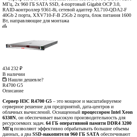
МГц, 2x 960 ГБ SATA SSD, 4-портовый Gigabit OCP 3.0,
RAID-контроллер 9361-8i, сетевой адаптер XL710-QDA2-F
40Gb 2 порта, XXV710-F-B 25Gb 2 порта, блок питания 1600
Вт, направляющие для монтажа
434 232
₽
В наличии
Нашли дешевле?
R4700 G5
Описание
Сервер H3C R4700 G5
– это мощное и масштабируемое
серверное решение для предприятий, дата-центров и
облачных вычислений. Оснащенный
процессором Intel Xeon
6330N
, он обеспечивает высокую производительность для
ресурсоемких задач.
64 ГБ оперативной памяти DDR4 3200
МГц
позволяют эффективно обрабатывать большие объемы
данных, а два
SSD-накопителя 960 ГБ SATA
обеспечивают