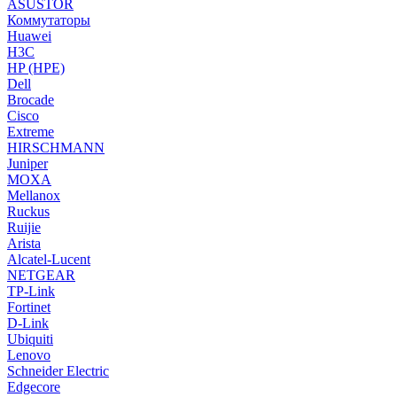
ASUSTOR
Коммутаторы
Huawei
H3C
HP (HPE)
Dell
Brocade
Cisco
Extreme
HIRSCHMANN
Juniper
MOXA
Mellanox
Ruckus
Ruijie
Arista
Alcatel-Lucent
NETGEAR
TP-Link
Fortinet
D-Link
Ubiquiti
Lenovo
Schneider Electric
Edgecore