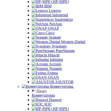
HP (HPE)
IBM
Lenovo
Infortrend
Supermicro
NetApp
QNAP
Cisco
Seagate
Western Digital
Synology
PureStorage
Hitachi
Infinidat
Acronis
Nutanix
Fujitsu
QSAN
ASUSTOR
Коммутаторы
Назад
Коммутаторы
Huawei
H3C
HP (HPE)