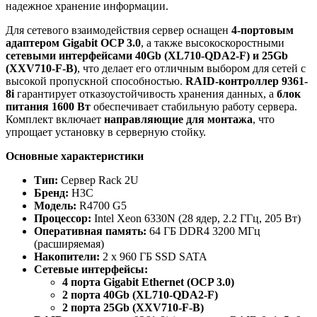
надежное хранение информации.
Для сетевого взаимодействия сервер оснащен
4-портовым
адаптером Gigabit OCP 3.0
, а также высокоскоростными
сетевыми интерфейсами 40Gb (XL710-QDA2-F) и 25Gb
(XXV710-F-B)
, что делает его отличным выбором для сетей с
высокой пропускной способностью.
RAID-контроллер 9361-
8i
гарантирует отказоустойчивость хранения данных, а
блок
питания 1600 Вт
обеспечивает стабильную работу сервера.
Комплект включает
направляющие для монтажа
, что
упрощает установку в серверную стойку.
Основные характеристики
Тип:
Сервер Rack 2U
Бренд:
H3C
Модель:
R4700 G5
Процессор:
Intel Xeon 6330N (28 ядер, 2.2 ГГц, 205 Вт)
Оперативная память:
64 ГБ DDR4 3200 МГц
(расширяемая)
Накопители:
2 x 960 ГБ SSD SATA
Сетевые интерфейсы:
4 порта Gigabit Ethernet (OCP 3.0)
2 порта 40Gb (XL710-QDA2-F)
2 порта 25Gb (XXV710-F-B)