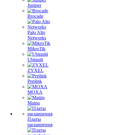
Juniper
Brocade
Palo Alto
Networks
MikroTik
Ubiquiti
ZYXEL
Peplink
MOXA
Maipu
Платы
расширения