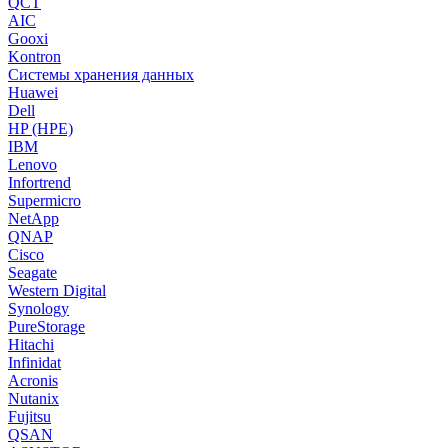
QCT
AIC
Gooxi
Kontron
Системы хранения данных
Huawei
Dell
HP (HPE)
IBM
Lenovo
Infortrend
Supermicro
NetApp
QNAP
Cisco
Seagate
Western Digital
Synology
PureStorage
Hitachi
Infinidat
Acronis
Nutanix
Fujitsu
QSAN