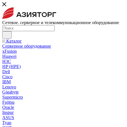
Сетевое. серверное и телекоммуникационное оборудование
Каталог
Серверное оборудование
xFusion
Huawei
H3C
HP (HPE)
Dell
Cisco
IBM
Lenovo
Gigabyte
Supermicro
Fujitsu
Oracle
Inspur
ASUS
Tyan