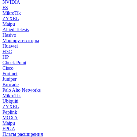
NVIDIA
FS
MikroTik
ZYXEL
Maipu
Allied Telesis
Hasivo
Маршрутизаторы
Huawei
H3C
HP
Check Point
Cisco
Fortinet
Juniper
Brocade
Palo Alto Networks
MikroTik
Ubiquiti
ZYXEL
Peplink
MOXA
Maipu
FPGA
Платы расширения