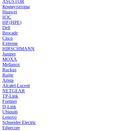
ASUSTOR
Коммутаторы
Huawei
H3C
HP (HPE)
Dell
Brocade
Cisco
Extreme
HIRSCHMANN
Juniper
MOXA
Mellanox
Ruckus
Ruijie
Arista
Alcatel-Lucent
NETGEAR
TP-Link
Fortinet
D-Link
Ubiquiti
Lenovo
Schneider Electric
Edgecore