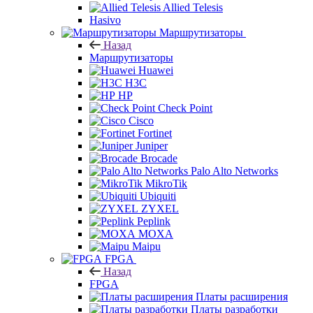
Allied Telesis
Hasivo
Маршрутизаторы
Назад
Маршрутизаторы
Huawei
H3C
HP
Check Point
Cisco
Fortinet
Juniper
Brocade
Palo Alto Networks
MikroTik
Ubiquiti
ZYXEL
Peplink
MOXA
Maipu
FPGA
Назад
FPGA
Платы расширения
Платы разработки