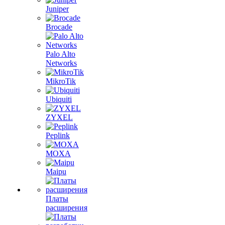
Juniper
Brocade
Palo Alto
Networks
MikroTik
Ubiquiti
ZYXEL
Peplink
MOXA
Maipu
Платы
расширения