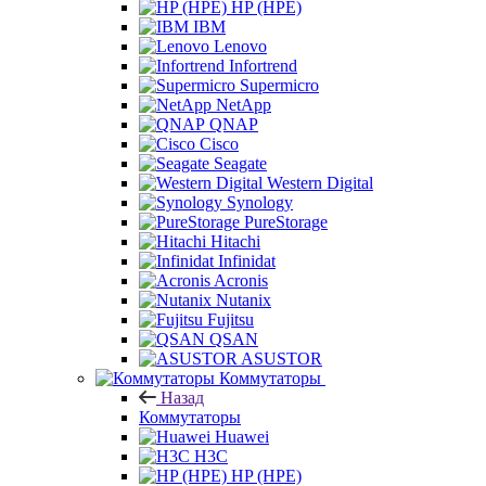
HP (HPE)
IBM
Lenovo
Infortrend
Supermicro
NetApp
QNAP
Cisco
Seagate
Western Digital
Synology
PureStorage
Hitachi
Infinidat
Acronis
Nutanix
Fujitsu
QSAN
ASUSTOR
Коммутаторы
Назад
Коммутаторы
Huawei
H3C
HP (HPE)