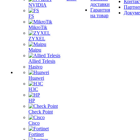
Контак
доставки
NVIDIA
Партне
Гарантия
Докум
на товар
FS
MikroTik
ZYXEL
Maipu
Allied Telesis
Hasivo
Huawei
H3C
HP
Check Point
Cisco
Fortinet