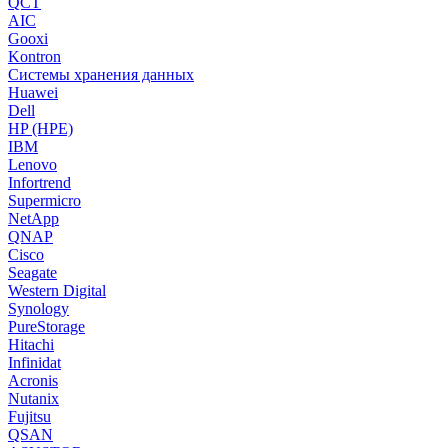
QCT
AIC
Gooxi
Kontron
Системы хранения данных
Huawei
Dell
HP (HPE)
IBM
Lenovo
Infortrend
Supermicro
NetApp
QNAP
Cisco
Seagate
Western Digital
Synology
PureStorage
Hitachi
Infinidat
Acronis
Nutanix
Fujitsu
QSAN