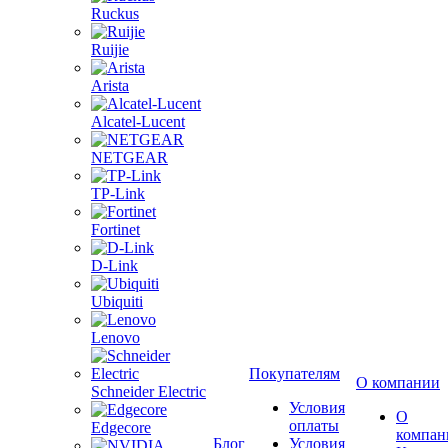
Ruckus
Ruijie
Arista
Alcatel-Lucent
NETGEAR
TP-Link
Fortinet
D-Link
Ubiquiti
Lenovo
Покупателям
О компании
Schneider Electric
Условия
О
оплаты
Edgecore
компан
Блог
Условия