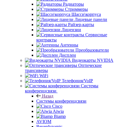
Радиаторы
Стриммеры
Шасси\корпуса
Лицевые панели
Райзер-карты
Лицензии
Сервисные
контракты
Антенны
Преобразователи
Дисплеи
Видеокарты NVIDIA
Оптические
трансиверы
WiFi
Телефония/VoIP
Системы
конференцсвязи
Назад
Системы конференцсвязи
Cisco
Aiwia
Biamp
AVIOM
Beyerdynamic