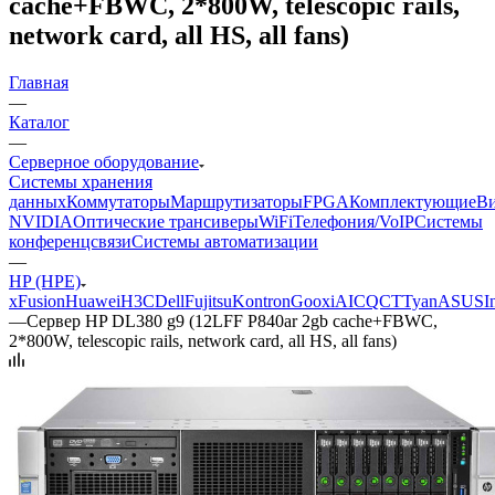
cache+FBWC, 2*800W, telescopic rails,
network card, all HS, all fans)
Главная
—
Каталог
—
Серверное оборудование
Системы хранения
данных
Коммутаторы
Маршрутизаторы
FPGA
Комплектующие
Ви
NVIDIA
Оптические трансиверы
WiFi
Телефония/VoIP
Системы
конференцсвязи
Системы автоматизации
—
HP (HPE)
xFusion
Huawei
H3C
Dell
Fujitsu
Kontron
Gooxi
AIC
QCT
Tyan
ASUS
I
—
Сервер HP DL380 g9 (12LFF P840ar 2gb cache+FBWC,
2*800W, telescopic rails, network card, all HS, all fans)