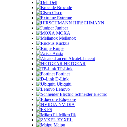
Dell
Brocade
Cisco
Extreme
HIRSCHMANN
Juniper
MOXA
Mellanox
Ruckus
Ruijie
Arista
Alcatel-Lucent
NETGEAR
TP-Link
Fortinet
D-Link
Ubiquiti
Lenovo
Schneider Electric
Edgecore
NVIDIA
FS
MikroTik
ZYXEL
Maipu