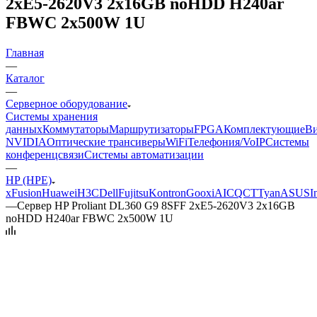
2xE5-2620V3 2x16GB noHDD H240ar
FBWC 2x500W 1U
Главная
—
Каталог
—
Серверное оборудование
Системы хранения
данных
Коммутаторы
Маршрутизаторы
FPGA
Комплектующие
Ви
NVIDIA
Оптические трансиверы
WiFi
Телефония/VoIP
Системы
конференцсвязи
Системы автоматизации
—
HP (HPE)
xFusion
Huawei
H3C
Dell
Fujitsu
Kontron
Gooxi
AIC
QCT
Tyan
ASUS
I
—
Сервер HP Proliant DL360 G9 8SFF 2xE5-2620V3 2x16GB
noHDD H240ar FBWC 2x500W 1U