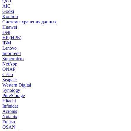
QCT
AIC
Gooxi
Kontron
Системы хранения данных
Huawei
Dell
HP (HPE)
IBM
Lenovo
Infortrend
Supermicro
NetApp
QNAP
Cisco
Seagate
Western Digital
Synology
PureStorage
Hitachi
Infinidat
Acronis
Nutanix
Fujitsu
QSAN