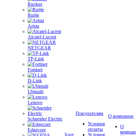
Ruckus
Ruijie
Arista
Alcatel-Lucent
NETGEAR
TP-Link
Fortinet
D-Link
Ubiquiti
Lenovo
Покупателям
О компании
Schneider Electric
Условия
О
оплаты
Edgecore
компан
Блог
Условия