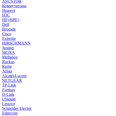
ASUSTOR
Коммутаторы
Huawei
H3C
HP (HPE)
Dell
Brocade
Cisco
Extreme
HIRSCHMANN
Juniper
MOXA
Mellanox
Ruckus
Ruijie
Arista
Alcatel-Lucent
NETGEAR
TP-Link
Fortinet
D-Link
Ubiquiti
Lenovo
Schneider Electric
Edgecore