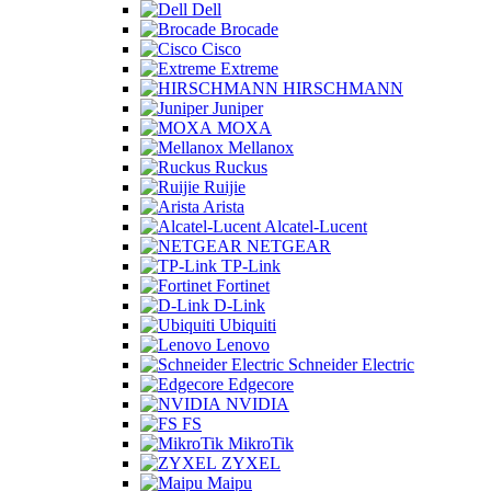
Dell
Brocade
Cisco
Extreme
HIRSCHMANN
Juniper
MOXA
Mellanox
Ruckus
Ruijie
Arista
Alcatel-Lucent
NETGEAR
TP-Link
Fortinet
D-Link
Ubiquiti
Lenovo
Schneider Electric
Edgecore
NVIDIA
FS
MikroTik
ZYXEL
Maipu