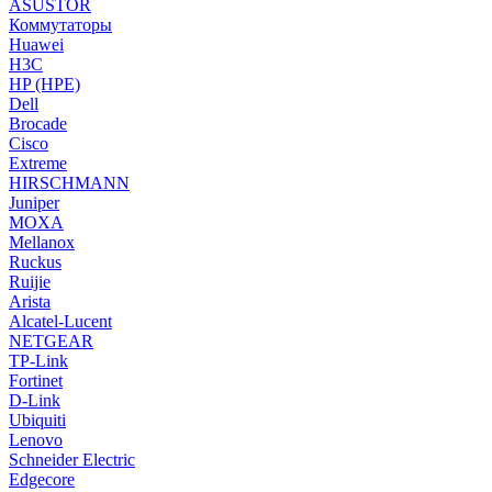
ASUSTOR
Коммутаторы
Huawei
H3C
HP (HPE)
Dell
Brocade
Cisco
Extreme
HIRSCHMANN
Juniper
MOXA
Mellanox
Ruckus
Ruijie
Arista
Alcatel-Lucent
NETGEAR
TP-Link
Fortinet
D-Link
Ubiquiti
Lenovo
Schneider Electric
Edgecore