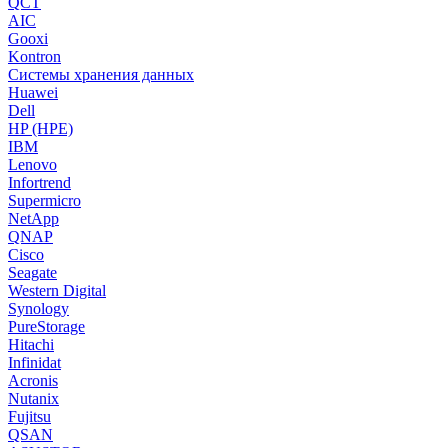
QCT
AIC
Gooxi
Kontron
Системы хранения данных
Huawei
Dell
HP (HPE)
IBM
Lenovo
Infortrend
Supermicro
NetApp
QNAP
Cisco
Seagate
Western Digital
Synology
PureStorage
Hitachi
Infinidat
Acronis
Nutanix
Fujitsu
QSAN