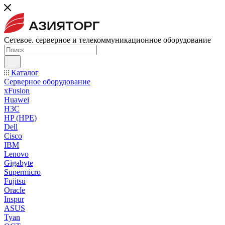
Сетевое. серверное и телекоммуникационное оборудование
Каталог
Серверное оборудование
xFusion
Huawei
H3C
HP (HPE)
Dell
Cisco
IBM
Lenovo
Gigabyte
Supermicro
Fujitsu
Oracle
Inspur
ASUS
Tyan