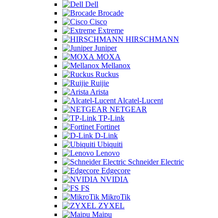
Dell
Brocade
Cisco
Extreme
HIRSCHMANN
Juniper
MOXA
Mellanox
Ruckus
Ruijie
Arista
Alcatel-Lucent
NETGEAR
TP-Link
Fortinet
D-Link
Ubiquiti
Lenovo
Schneider Electric
Edgecore
NVIDIA
FS
MikroTik
ZYXEL
Maipu