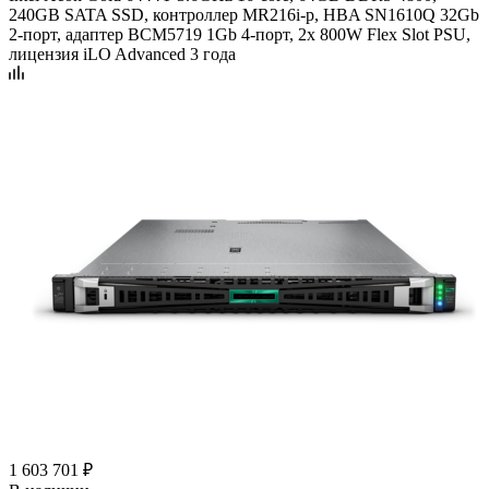
240GB SATA SSD, контроллер MR216i-p, HBA SN1610Q 32Gb
2-порт, адаптер BCM5719 1Gb 4-порт, 2x 800W Flex Slot PSU,
лицензия iLO Advanced 3 года
1 603 701
₽