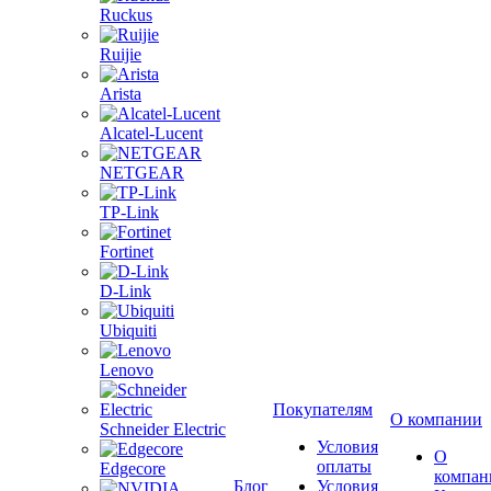
Ruckus
Ruijie
Arista
Alcatel-Lucent
NETGEAR
TP-Link
Fortinet
D-Link
Ubiquiti
Lenovo
Покупателям
О компании
Schneider Electric
Условия
О
оплаты
Edgecore
компан
Блог
Условия