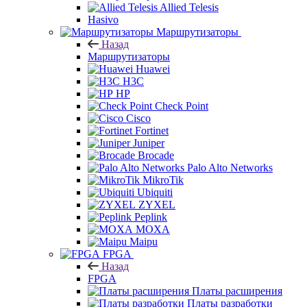
Allied Telesis
Hasivo
Маршрутизаторы
Назад
Маршрутизаторы
Huawei
H3C
HP
Check Point
Cisco
Fortinet
Juniper
Brocade
Palo Alto Networks
MikroTik
Ubiquiti
ZYXEL
Peplink
MOXA
Maipu
FPGA
Назад
FPGA
Платы расширения
Платы разработки