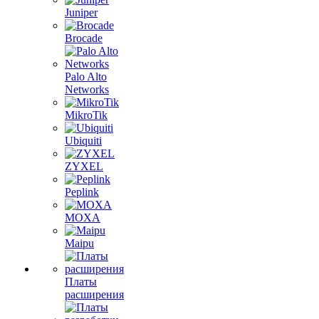
Juniper
Brocade
Palo Alto
Networks
MikroTik
Ubiquiti
ZYXEL
Peplink
MOXA
Maipu
Платы
расширения