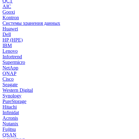
QCT
AIC
Gooxi
Kontron
Системы хранения данных
Huawei
Dell
HP (HPE)
IBM
Lenovo
Infortrend
Supermicro
NetApp
QNAP
Cisco
Seagate
Western Digital
Synology
PureStorage
Hitachi
Infinidat
Acronis
Nutanix
Fujitsu
QSAN