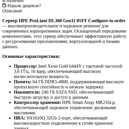
В наличии
Нашли дешевле?
Описание
Сервер HPE ProLiant DL360 Gen11 8SFF Configure-to-order
— высокопроизводительное и надежное решение для
современных корпоративных задач. Оснащенный передовыми
компонентами, этот сервер обеспечивает эффективную работу
с ресурсоемкими приложениями, виртуализацией и базами
данных.
Основные характеристики:
Процессор:
Intel Xeon Gold 6444Y с тактовой частотой
3,6 ГГц, 16 ядер, обеспечивающий высокую
вычислительную мощность.
Память:
64 ГБ DDR5-4800, поддерживающая высокую
пропускную способность и низкую задержку.
Накопитель:
240 ГБ SATA SSD, обеспечивающий
быструю загрузку и доступ к данным.
Контроллер хранения:
HPE Smart Array MR216i-p,
обеспечивающий надежное управление дисковыми
массивами.
HBA:
SN1610Q 32Gb 2-порт, обеспечивающий
высокоскоростное подключение к сетям хранения
данных.