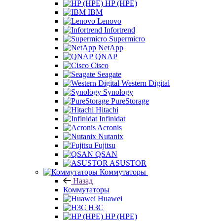
HP (HPE)
IBM
Lenovo
Infortrend
Supermicro
NetApp
QNAP
Cisco
Seagate
Western Digital
Synology
PureStorage
Hitachi
Infinidat
Acronis
Nutanix
Fujitsu
QSAN
ASUSTOR
Коммутаторы
Назад
Коммутаторы
Huawei
H3C
HP (HPE)