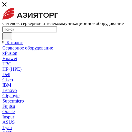
Сетевое. серверное и телекоммуникационное оборудование
Каталог
Серверное оборудование
xFusion
Huawei
H3C
HP (HPE)
Dell
Cisco
IBM
Lenovo
Gigabyte
Supermicro
Fujitsu
Oracle
Inspur
ASUS
Tyan