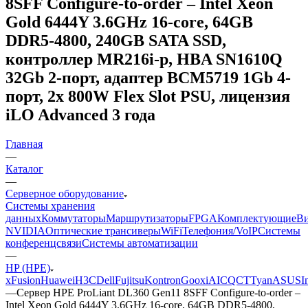
8SFF Configure-to-order – Intel Xeon
Gold 6444Y 3.6GHz 16-core, 64GB
DDR5-4800, 240GB SATA SSD,
контроллер MR216i-p, HBA SN1610Q
32Gb 2-порт, адаптер BCM5719 1Gb 4-
порт, 2x 800W Flex Slot PSU, лицензия
iLO Advanced 3 года
Главная
—
Каталог
—
Серверное оборудование
Системы хранения
данных
Коммутаторы
Маршрутизаторы
FPGA
Комплектующие
Ви
NVIDIA
Оптические трансиверы
WiFi
Телефония/VoIP
Системы
конференцсвязи
Системы автоматизации
—
HP (HPE)
xFusion
Huawei
H3C
Dell
Fujitsu
Kontron
Gooxi
AIC
QCT
Tyan
ASUS
I
—
Сервер HPE ProLiant DL360 Gen11 8SFF Configure-to-order –
Intel Xeon Gold 6444Y 3.6GHz 16-core, 64GB DDR5-4800,