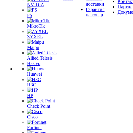
Контак
доставки
NVIDIA
Партне
Гарантия
Докум
на товар
FS
MikroTik
ZYXEL
Maipu
Allied Telesis
Hasivo
Huawei
H3C
HP
Check Point
Cisco
Fortinet