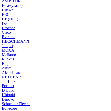
ASUSTOR
Коммутаторы
Huawei
H3C
HP (HPE)
Dell
Brocade
Cisco
Extreme
HIRSCHMANN
Juniper
MOXA
Mellanox
Ruckus
Ruijie
Arista
Alcatel-Lucent
NETGEAR
TP-Link
Fortinet
D-Link
Ubiquiti
Lenovo
Schneider Electric
Edgecore