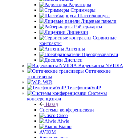
Радиаторы
Стриммеры
Шасси\корпуса
Лицевые панели
Райзер-карты
Лицензии
Сервисные
контракты
Антенны
Преобразователи
Дисплеи
Видеокарты NVIDIA
Оптические
трансиверы
WiFi
Телефония/VoIP
Системы
конференцсвязи
Назад
Системы конференцсвязи
Cisco
Aiwia
Biamp
AVIOM
Beyerdynamic