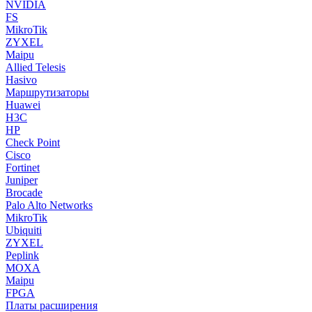
NVIDIA
FS
MikroTik
ZYXEL
Maipu
Allied Telesis
Hasivo
Маршрутизаторы
Huawei
H3C
HP
Check Point
Cisco
Fortinet
Juniper
Brocade
Palo Alto Networks
MikroTik
Ubiquiti
ZYXEL
Peplink
MOXA
Maipu
FPGA
Платы расширения