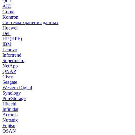
QCT
AIC
Gooxi
Kontron
Системы хранения данных
Huawei
Dell
HP (HPE)
IBM
Lenovo
Infortrend
Supermicro
NetApp
QNAP
Cisco
Seagate
Western Digital
Synology
PureStorage
Hitachi
Infinidat
Acronis
Nutanix
Fujitsu
QSAN