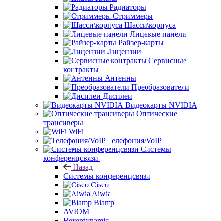
Радиаторы
Стриммеры
Шасси\корпуса
Лицевые панели
Райзер-карты
Лицензии
Сервисные
контракты
Антенны
Преобразователи
Дисплеи
Видеокарты NVIDIA
Оптические
трансиверы
WiFi
Телефония/VoIP
Системы
конференцсвязи
Назад
Системы конференцсвязи
Cisco
Aiwia
Biamp
AVIOM
Beyerdynamic