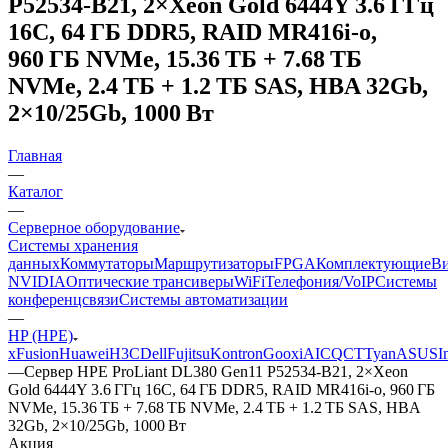
P52534-B21, 2×Xeon Gold 6444Y 3.6 ГГц
16C, 64 ГБ DDR5, RAID MR416i-o,
960 ГБ NVMe, 15.36 ТБ + 7.68 ТБ
NVMe, 2.4 ТБ + 1.2 ТБ SAS, HBA 32Gb,
2×10/25Gb, 1000 Вт
Главная
—
Каталог
—
Серверное оборудование
Системы хранения
данных
Коммутаторы
Маршрутизаторы
FPGA
Комплектующие
Ви
NVIDIA
Оптические трансиверы
WiFi
Телефония/VoIP
Системы
конференцсвязи
Системы автоматизации
—
HP (HPE)
xFusion
Huawei
H3C
Dell
Fujitsu
Kontron
Gooxi
AIC
QCT
Tyan
ASUS
I
—
Сервер HPE ProLiant DL380 Gen11 P52534-B21, 2×Xeon
Gold 6444Y 3.6 ГГц 16C, 64 ГБ DDR5, RAID MR416i-o, 960 ГБ
NVMe, 15.36 ТБ + 7.68 ТБ NVMe, 2.4 ТБ + 1.2 ТБ SAS, HBA
32Gb, 2×10/25Gb, 1000 Вт
Акция