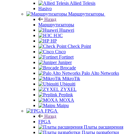
Allied Telesis
Hasivo
Маршрутизаторы
Назад
Маршрутизаторы
Huawei
H3C
HP
Check Point
Cisco
Fortinet
Juniper
Brocade
Palo Alto Networks
MikroTik
Ubiquiti
ZYXEL
Peplink
MOXA
Maipu
FPGA
Назад
FPGA
Платы расширения
Платы разработки