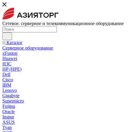
Сетевое. серверное и телекоммуникационное оборудование
Каталог
Серверное оборудование
xFusion
Huawei
H3C
HP (HPE)
Dell
Cisco
IBM
Lenovo
Gigabyte
Supermicro
Fujitsu
Oracle
Inspur
ASUS
Tyan