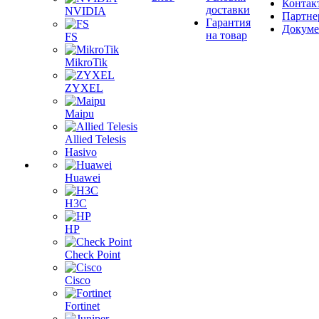
Контак
доставки
NVIDIA
Партне
Гарантия
Докум
на товар
FS
MikroTik
ZYXEL
Maipu
Allied Telesis
Hasivo
Huawei
H3C
HP
Check Point
Cisco
Fortinet