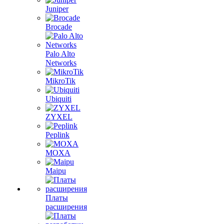
Juniper
Brocade
Palo Alto
Networks
MikroTik
Ubiquiti
ZYXEL
Peplink
MOXA
Maipu
Платы
расширения