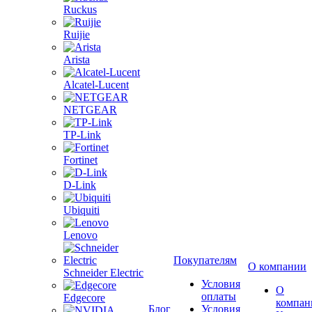
Ruckus
Ruijie
Arista
Alcatel-Lucent
NETGEAR
TP-Link
Fortinet
D-Link
Ubiquiti
Lenovo
Покупателям
О компании
Schneider Electric
Условия
О
оплаты
Edgecore
компан
Блог
Условия