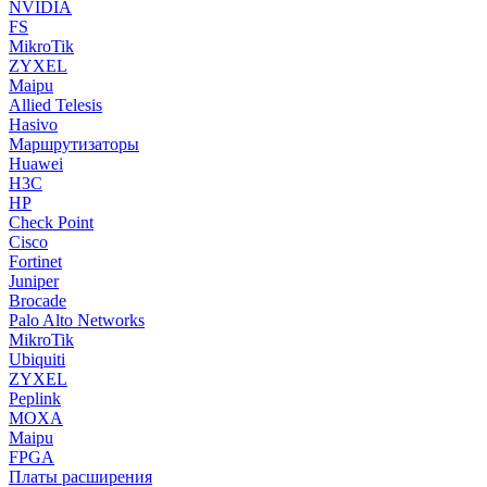
NVIDIA
FS
MikroTik
ZYXEL
Maipu
Allied Telesis
Hasivo
Маршрутизаторы
Huawei
H3C
HP
Check Point
Cisco
Fortinet
Juniper
Brocade
Palo Alto Networks
MikroTik
Ubiquiti
ZYXEL
Peplink
MOXA
Maipu
FPGA
Платы расширения