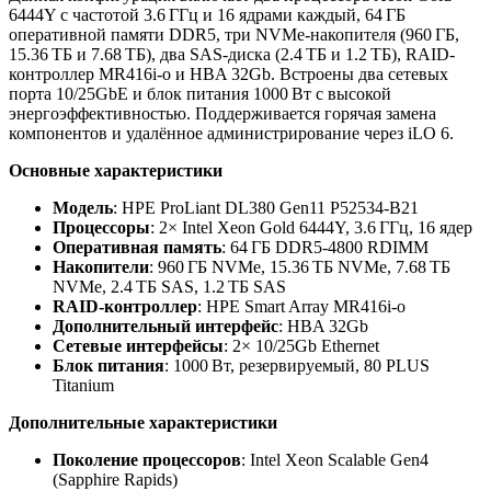
6444Y с частотой 3.6 ГГц и 16 ядрами каждый, 64 ГБ
оперативной памяти DDR5, три NVMe-накопителя (960 ГБ,
15.36 ТБ и 7.68 ТБ), два SAS-диска (2.4 ТБ и 1.2 ТБ), RAID-
контроллер MR416i-o и HBA 32Gb. Встроены два сетевых
порта 10/25GbE и блок питания 1000 Вт с высокой
энергоэффективностью. Поддерживается горячая замена
компонентов и удалённое администрирование через iLO 6.
Основные характеристики
Модель
: HPE ProLiant DL380 Gen11 P52534-B21
Процессоры
: 2× Intel Xeon Gold 6444Y, 3.6 ГГц, 16 ядер
Оперативная память
: 64 ГБ DDR5-4800 RDIMM
Накопители
: 960 ГБ NVMe, 15.36 ТБ NVMe, 7.68 ТБ
NVMe, 2.4 ТБ SAS, 1.2 ТБ SAS
RAID-контроллер
: HPE Smart Array MR416i-o
Дополнительный интерфейс
: HBA 32Gb
Сетевые интерфейсы
: 2× 10/25Gb Ethernet
Блок питания
: 1000 Вт, резервируемый, 80 PLUS
Titanium
Дополнительные характеристики
Поколение процессоров
: Intel Xeon Scalable Gen4
(Sapphire Rapids)