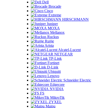
Dell
Brocade
Cisco
Extreme
HIRSCHMANN
Juniper
MOXA
Mellanox
Ruckus
Ruijie
Arista
Alcatel-Lucent
NETGEAR
TP-Link
Fortinet
D-Link
Ubiquiti
Lenovo
Schneider Electric
Edgecore
NVIDIA
FS
MikroTik
ZYXEL
Maipu