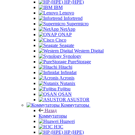
HP (HPE)
IBM
Lenovo
Infortrend
Supermicro
NetApp
QNAP
Cisco
Seagate
Western Digital
Synology
PureStorage
Hitachi
Infinidat
Acronis
Nutanix
Fujitsu
QSAN
ASUSTOR
Коммутаторы
Назад
Коммутаторы
Huawei
H3C
HP (HPE)