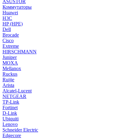
ASUSTOR
Коммутаторы
Huawei
H3C
HP (HPE)
Dell
Brocade
Cisco
Extreme
HIRSCHMANN
Juniper
MOXA
Mellanox
Ruckus
Ruijie
Arista
Alcatel-Lucent
NETGEAR
TP-Link
Fortinet
D-Link
Ubiquiti
Lenovo
Schneider Electric
Edgecore