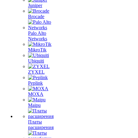
Juniper
Brocade
Palo Alto
Networks
MikroTik
Ubiquiti
ZYXEL
Peplink
MOXA
Maipu
Платы
расширения