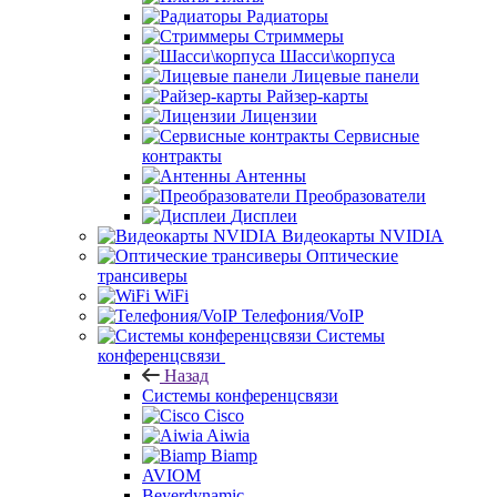
Радиаторы
Стриммеры
Шасси\корпуса
Лицевые панели
Райзер-карты
Лицензии
Сервисные
контракты
Антенны
Преобразователи
Дисплеи
Видеокарты NVIDIA
Оптические
трансиверы
WiFi
Телефония/VoIP
Системы
конференцсвязи
Назад
Системы конференцсвязи
Cisco
Aiwia
Biamp
AVIOM
Beyerdynamic