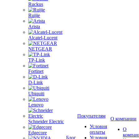
Ruckus
Ruijie
Arista
Alcatel-Lucent
NETGEAR
TP-Link
Fortinet
D-Link
Ubiquiti
Lenovo
Покупателям
О компании
Schneider Electric
Условия
О
оплаты
Edgecore
компан
Блог
Условия