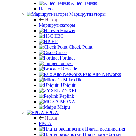
Allied Telesis
Hasivo
Маршрутизаторы
Назад
Маршрутизаторы
Huawei
H3C
HP
Check Point
Cisco
Fortinet
Juniper
Brocade
Palo Alto Networks
MikroTik
Ubiquiti
ZYXEL
Peplink
MOXA
Maipu
FPGA
Назад
FPGA
Платы расширения
Платы разработки