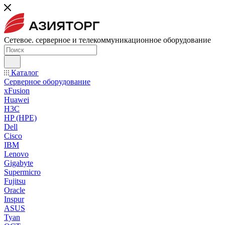
Сетевое. серверное и телекоммуникационное оборудование
Каталог
Серверное оборудование
xFusion
Huawei
H3C
HP (HPE)
Dell
Cisco
IBM
Lenovo
Gigabyte
Supermicro
Fujitsu
Oracle
Inspur
ASUS
Tyan