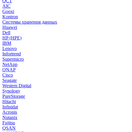
QCT
AIC
Gooxi
Kontron
Системы хранения данных
Huawei
Dell
HP (HPE)
IBM
Lenovo
Infortrend
Supermicro
NetApp
QNAP
Cisco
Seagate
Western Digital
Synology
PureStorage
Hitachi
Infinidat
Acronis
Nutanix
Fujitsu
QSAN