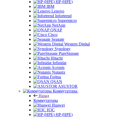
HP (HPE)
IBM
Lenovo
Infortrend
Supermicro
NetApp
QNAP
Cisco
Seagate
Western Digital
Synology
PureStorage
Hitachi
Infinidat
Acronis
Nutanix
Fujitsu
QSAN
ASUSTOR
Коммутаторы
Назад
Коммутаторы
Huawei
H3C
HP (HPE)