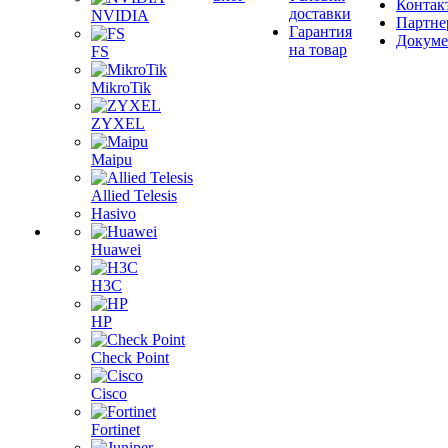
Контак
доставки
NVIDIA
Партне
Гарантия
Докум
на товар
FS
MikroTik
ZYXEL
Maipu
Allied Telesis
Hasivo
Huawei
H3C
HP
Check Point
Cisco
Fortinet