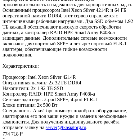
производительность и надежность для корпоративных задач.
Оснащенный процессором Intel Xeon Silver 4214R и 64 ГБ
оперативной памяти DDR4, этот сервер справляется с
интенсивными рабочими нагрузками. Два SSD объемом 1.92
ТБ каждый обеспечивают высокую скорость обработки
данных, а контроллер RAID HPE Smart Array P408i-a
защищает данные. Дополнительные сетевые возможности
включают двухпортовый SFP+ и четырехпортовый FLR-T
адаптеры, обеспечивающие гибкие возможности
подключения.
Характеристики:
Процессор: Intel Xeon Silver 4214R
Оперативная память: 2x 32 ГБ DDR4
Накопители: 2x 1.92 ТБ SSD
Контроллер RAID: HPE Smart Array P408i-a
Сетевые адаптеры: 2-port SFP+, 4-port FLR-T
Блоки питания: 2x 500 Вт
Специалисты АзияТорг помогут подобрать оборудование,
адаптировав его под ваши нужды и заменив необходимые
компоненты. Для получения индивидуального расчёта
отправьте заявку на
server@tkasiatorg.ru
.
774 718
₽