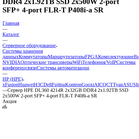
DDR4 2x1.92TB SSD 2x500W 2-port
SFP+ 4-port FLR-T P408i-a SR
Главная
—
Каталог
—
Серверное оборудование
Системы хранения
данных
Коммутаторы
Маршрутизаторы
FPGA
Комплектующие
Ви
NVIDIA
Оптические трансиверы
WiFi
Телефония/VoIP
Системы
конференцсвязи
Системы автоматизации
—
HP (HPE)
xFusion
Huawei
H3C
Dell
Fujitsu
Kontron
Gooxi
AIC
QCT
Tyan
ASUS
I
—
Сервер HPE DL360 4214R 2x32GB DDR4 2x1.92TB SSD
2x500W 2-port SFP+ 4-port FLR-T P408i-a SR
Акция