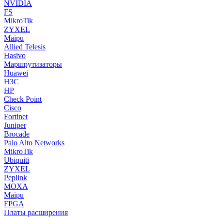
NVIDIA
FS
MikroTik
ZYXEL
Maipu
Allied Telesis
Hasivo
Маршрутизаторы
Huawei
H3C
HP
Check Point
Cisco
Fortinet
Juniper
Brocade
Palo Alto Networks
MikroTik
Ubiquiti
ZYXEL
Peplink
MOXA
Maipu
FPGA
Платы расширения