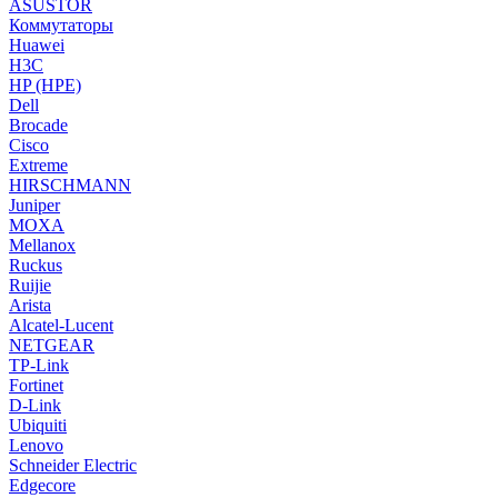
ASUSTOR
Коммутаторы
Huawei
H3C
HP (HPE)
Dell
Brocade
Cisco
Extreme
HIRSCHMANN
Juniper
MOXA
Mellanox
Ruckus
Ruijie
Arista
Alcatel-Lucent
NETGEAR
TP-Link
Fortinet
D-Link
Ubiquiti
Lenovo
Schneider Electric
Edgecore