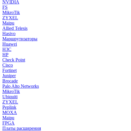
NVIDIA
FS
MikroTik
ZYXEL
Maipu
Allied Telesis
Hasivo
Маршрутизаторы
Huawei
H3C
HP
Check Point
Cisco
Fortinet
Juniper
Brocade
Palo Alto Networks
MikroTik
Ubiquiti
ZYXEL
Peplink
MOXA
Maipu
FPGA
Платы расширения