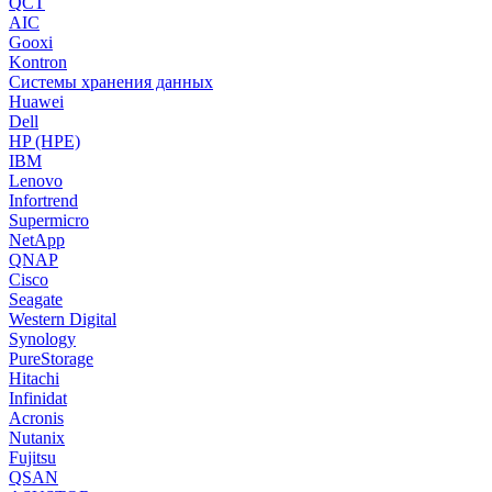
QCT
AIC
Gooxi
Kontron
Системы хранения данных
Huawei
Dell
HP (HPE)
IBM
Lenovo
Infortrend
Supermicro
NetApp
QNAP
Cisco
Seagate
Western Digital
Synology
PureStorage
Hitachi
Infinidat
Acronis
Nutanix
Fujitsu
QSAN