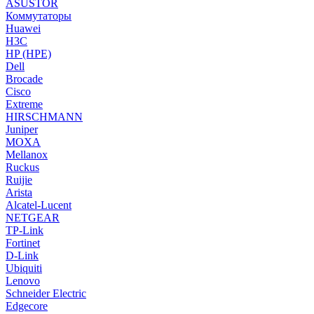
ASUSTOR
Коммутаторы
Huawei
H3C
HP (HPE)
Dell
Brocade
Cisco
Extreme
HIRSCHMANN
Juniper
MOXA
Mellanox
Ruckus
Ruijie
Arista
Alcatel-Lucent
NETGEAR
TP-Link
Fortinet
D-Link
Ubiquiti
Lenovo
Schneider Electric
Edgecore