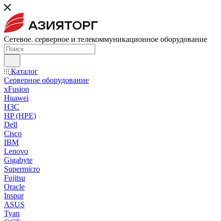
Сетевое. серверное и телекоммуникационное оборудование
Каталог
Серверное оборудование
xFusion
Huawei
H3C
HP (HPE)
Dell
Cisco
IBM
Lenovo
Gigabyte
Supermicro
Fujitsu
Oracle
Inspur
ASUS
Tyan