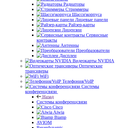
Радиаторы
Стриммеры
Шасси\корпуса
Лицевые панели
Райзер-карты
Лицензии
Сервисные
контракты
Антенны
Преобразователи
Дисплеи
Видеокарты NVIDIA
Оптические
трансиверы
WiFi
Телефония/VoIP
Системы
конференцсвязи
Назад
Системы конференцсвязи
Cisco
Aiwia
Biamp
AVIOM
Beyerdynamic