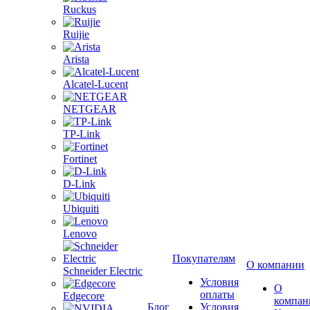
Ruckus
Ruijie
Arista
Alcatel-Lucent
NETGEAR
TP-Link
Fortinet
D-Link
Ubiquiti
Lenovo
Покупателям
О компании
Schneider Electric
Условия
О
оплаты
Edgecore
компан
Блог
Условия