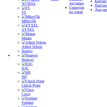
Контак
доставки
NVIDIA
Партне
Гарантия
Докум
на товар
FS
MikroTik
ZYXEL
Maipu
Allied Telesis
Hasivo
Huawei
H3C
HP
Check Point
Cisco
Fortinet