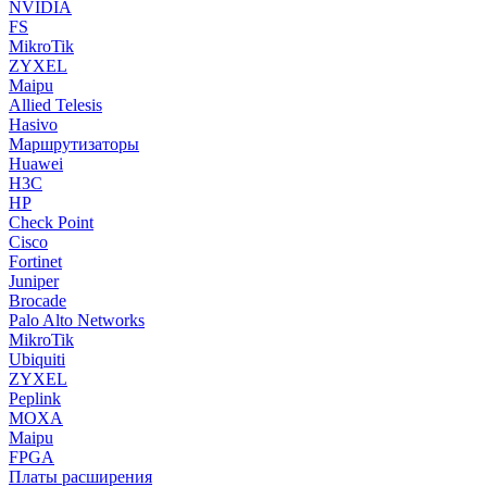
NVIDIA
FS
MikroTik
ZYXEL
Maipu
Allied Telesis
Hasivo
Маршрутизаторы
Huawei
H3C
HP
Check Point
Cisco
Fortinet
Juniper
Brocade
Palo Alto Networks
MikroTik
Ubiquiti
ZYXEL
Peplink
MOXA
Maipu
FPGA
Платы расширения