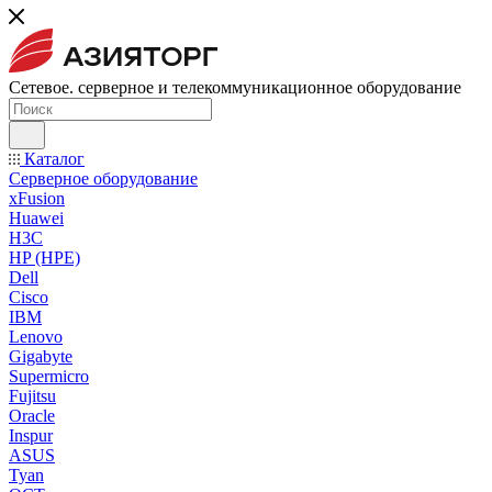
Сетевое. серверное и телекоммуникационное оборудование
Каталог
Серверное оборудование
xFusion
Huawei
H3C
HP (HPE)
Dell
Cisco
IBM
Lenovo
Gigabyte
Supermicro
Fujitsu
Oracle
Inspur
ASUS
Tyan