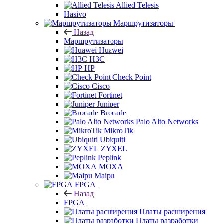
Allied Telesis
Hasivo
Маршрутизаторы
Назад
Маршрутизаторы
Huawei
H3C
HP
Check Point
Cisco
Fortinet
Juniper
Brocade
Palo Alto Networks
MikroTik
Ubiquiti
ZYXEL
Peplink
MOXA
Maipu
FPGA
Назад
FPGA
Платы расширения
Платы разработки