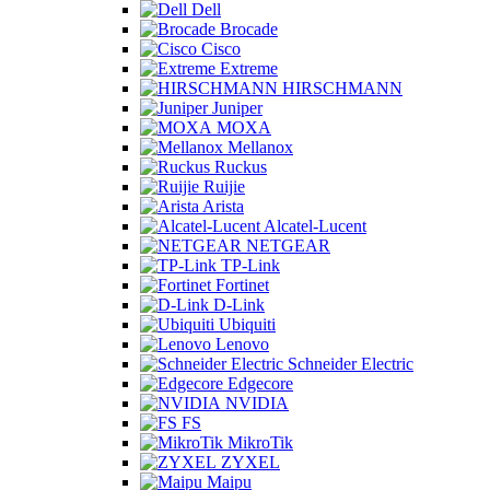
Dell
Brocade
Cisco
Extreme
HIRSCHMANN
Juniper
MOXA
Mellanox
Ruckus
Ruijie
Arista
Alcatel-Lucent
NETGEAR
TP-Link
Fortinet
D-Link
Ubiquiti
Lenovo
Schneider Electric
Edgecore
NVIDIA
FS
MikroTik
ZYXEL
Maipu