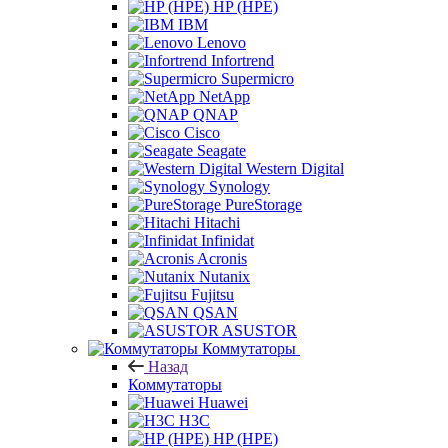
HP (HPE)
IBM
Lenovo
Infortrend
Supermicro
NetApp
QNAP
Cisco
Seagate
Western Digital
Synology
PureStorage
Hitachi
Infinidat
Acronis
Nutanix
Fujitsu
QSAN
ASUSTOR
Коммутаторы
Назад
Коммутаторы
Huawei
H3C
HP (HPE)