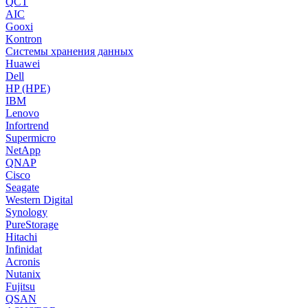
QCT
AIC
Gooxi
Kontron
Системы хранения данных
Huawei
Dell
HP (HPE)
IBM
Lenovo
Infortrend
Supermicro
NetApp
QNAP
Cisco
Seagate
Western Digital
Synology
PureStorage
Hitachi
Infinidat
Acronis
Nutanix
Fujitsu
QSAN