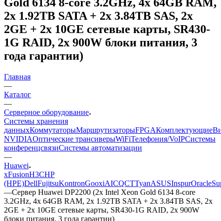
Gold 6134 8-core 3.2GHz, 4x 64GB RAM,
2x 1.92TB SATA + 2x 3.84TB SAS, 2x
2GE + 2x 10GE сетевые карты, SR430-
1G RAID, 2x 900W блоки питания, 3
года гарантии)
Главная
—
Каталог
—
Серверное оборудование
Системы хранения
данных
Коммутаторы
Маршрутизаторы
FPGA
Комплектующие
Ви
NVIDIA
Оптические трансиверы
WiFi
Телефония/VoIP
Системы
конференцсвязи
Системы автоматизации
—
Huawei
xFusion
H3C
HP
(HPE)
Dell
Fujitsu
Kontron
Gooxi
AIC
QCT
Tyan
ASUS
Inspur
Oracle
Su
—
Сервер Huawei DP2200 (2x Intel Xeon Gold 6134 8-core
3.2GHz, 4x 64GB RAM, 2x 1.92TB SATA + 2x 3.84TB SAS, 2x
2GE + 2x 10GE сетевые карты, SR430-1G RAID, 2x 900W
блоки питания, 3 года гарантии)