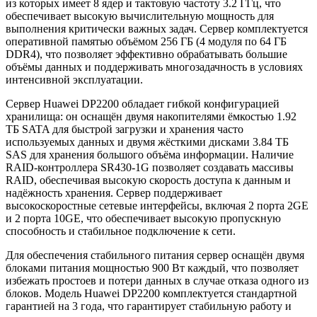
из которых имеет 8 ядер и тактовую частоту 3.2 ГГц, что
обеспечивает высокую вычислительную мощность для
выполнения критически важных задач. Сервер комплектуется
оперативной памятью объёмом 256 ГБ (4 модуля по 64 ГБ
DDR4), что позволяет эффективно обрабатывать большие
объёмы данных и поддерживать многозадачность в условиях
интенсивной эксплуатации.
Сервер Huawei DP2200 обладает гибкой конфигурацией
хранилища: он оснащён двумя накопителями ёмкостью 1.92
ТБ SATA для быстрой загрузки и хранения часто
используемых данных и двумя жёсткими дисками 3.84 ТБ
SAS для хранения большого объёма информации. Наличие
RAID-контроллера SR430-1G позволяет создавать массивы
RAID, обеспечивая высокую скорость доступа к данным и
надёжность хранения. Сервер поддерживает
высокоскоростные сетевые интерфейсы, включая 2 порта 2GE
и 2 порта 10GE, что обеспечивает высокую пропускную
способность и стабильное подключение к сети.
Для обеспечения стабильного питания сервер оснащён двумя
блоками питания мощностью 900 Вт каждый, что позволяет
избежать простоев и потери данных в случае отказа одного из
блоков. Модель Huawei DP2200 комплектуется стандартной
гарантией на 3 года, что гарантирует стабильную работу и