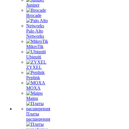
Juniper
Brocade
Palo Alto
Networks
MikroTik
Ubiquiti
ZYXEL
Peplink
MOXA
Maipu
Платы
расширения