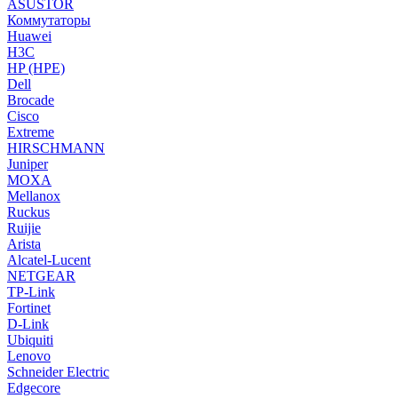
ASUSTOR
Коммутаторы
Huawei
H3C
HP (HPE)
Dell
Brocade
Cisco
Extreme
HIRSCHMANN
Juniper
MOXA
Mellanox
Ruckus
Ruijie
Arista
Alcatel-Lucent
NETGEAR
TP-Link
Fortinet
D-Link
Ubiquiti
Lenovo
Schneider Electric
Edgecore