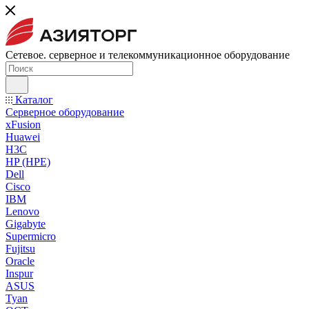
Сетевое. серверное и телекоммуникационное оборудование
Каталог
Серверное оборудование
xFusion
Huawei
H3C
HP (HPE)
Dell
Cisco
IBM
Lenovo
Gigabyte
Supermicro
Fujitsu
Oracle
Inspur
ASUS
Tyan