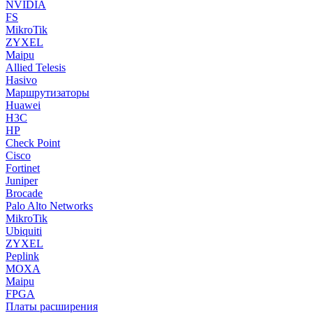
NVIDIA
FS
MikroTik
ZYXEL
Maipu
Allied Telesis
Hasivo
Маршрутизаторы
Huawei
H3C
HP
Check Point
Cisco
Fortinet
Juniper
Brocade
Palo Alto Networks
MikroTik
Ubiquiti
ZYXEL
Peplink
MOXA
Maipu
FPGA
Платы расширения