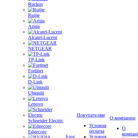
Ruckus
Ruijie
Arista
Alcatel-Lucent
NETGEAR
TP-Link
Fortinet
D-Link
Ubiquiti
Lenovo
Покупателям
О компании
Schneider Electric
Условия
О
оплаты
Edgecore
компан
Блог
Условия