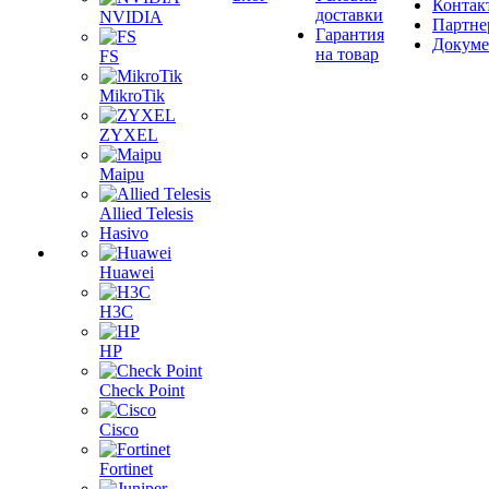
Контак
доставки
NVIDIA
Партне
Гарантия
Докум
на товар
FS
MikroTik
ZYXEL
Maipu
Allied Telesis
Hasivo
Huawei
H3C
HP
Check Point
Cisco
Fortinet