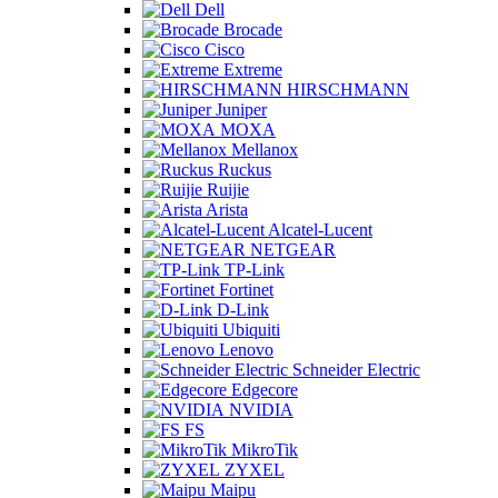
Dell
Brocade
Cisco
Extreme
HIRSCHMANN
Juniper
MOXA
Mellanox
Ruckus
Ruijie
Arista
Alcatel-Lucent
NETGEAR
TP-Link
Fortinet
D-Link
Ubiquiti
Lenovo
Schneider Electric
Edgecore
NVIDIA
FS
MikroTik
ZYXEL
Maipu