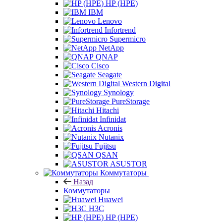
HP (HPE)
IBM
Lenovo
Infortrend
Supermicro
NetApp
QNAP
Cisco
Seagate
Western Digital
Synology
PureStorage
Hitachi
Infinidat
Acronis
Nutanix
Fujitsu
QSAN
ASUSTOR
Коммутаторы
Назад
Коммутаторы
Huawei
H3C
HP (HPE)