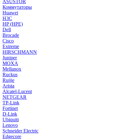
ASUSTOR
Коммутаторы
Huawei
H3C
HP (HPE)
Dell
Brocade
Cisco
Extreme
HIRSCHMANN
Juniper
MOXA
Mellanox
Ruckus
Ruijie
Arista
Alcatel-Lucent
NETGEAR
TP-Link
Fortinet
D-Link
Ubiquiti
Lenovo
Schneider Electric
Edgecore