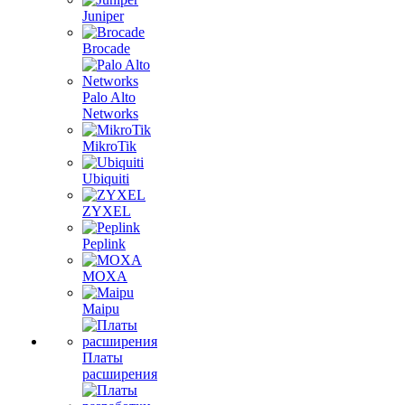
Juniper
Brocade
Palo Alto
Networks
MikroTik
Ubiquiti
ZYXEL
Peplink
MOXA
Maipu
Платы
расширения