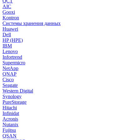
QCT
AIC
Gooxi
Kontron
Системы хранения данных
Huawei
Dell
HP (HPE)
IBM
Lenovo
Infortrend
Supermicro
NetApp
QNAP
Cisco
Seagate
Western Digital
Synology
PureStorage
Hitachi
Infinidat
Acronis
Nutanix
Fujitsu
QSAN