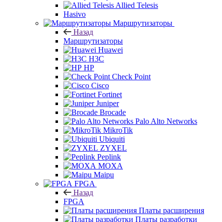
Allied Telesis
Hasivo
Маршрутизаторы
Назад
Маршрутизаторы
Huawei
H3C
HP
Check Point
Cisco
Fortinet
Juniper
Brocade
Palo Alto Networks
MikroTik
Ubiquiti
ZYXEL
Peplink
MOXA
Maipu
FPGA
Назад
FPGA
Платы расширения
Платы разработки