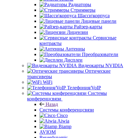
Радиаторы
Стриммеры
Шасси\корпуса
Лицевые панели
Райзер-карты
Лицензии
Сервисные
контракты
Антенны
Преобразователи
Дисплеи
Видеокарты NVIDIA
Оптические
трансиверы
WiFi
Телефония/VoIP
Системы
конференцсвязи
Назад
Системы конференцсвязи
Cisco
Aiwia
Biamp
AVIOM
Beyerdynamic