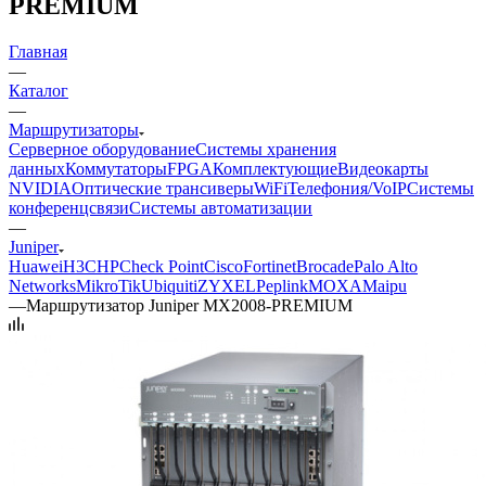
PREMIUM
Главная
—
Каталог
—
Маршрутизаторы
Серверное оборудование
Системы хранения
данных
Коммутаторы
FPGA
Комплектующие
Видеокарты
NVIDIA
Оптические трансиверы
WiFi
Телефония/VoIP
Системы
конференцсвязи
Системы автоматизации
—
Juniper
Huawei
H3C
HP
Check Point
Cisco
Fortinet
Brocade
Palo Alto
Networks
MikroTik
Ubiquiti
ZYXEL
Peplink
MOXA
Maipu
—
Маршрутизатор Juniper MX2008-PREMIUM