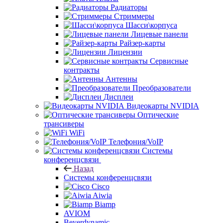
Радиаторы
Стриммеры
Шасси\корпуса
Лицевые панели
Райзер-карты
Лицензии
Сервисные
контракты
Антенны
Преобразователи
Дисплеи
Видеокарты NVIDIA
Оптические
трансиверы
WiFi
Телефония/VoIP
Системы
конференцсвязи
Назад
Системы конференцсвязи
Cisco
Aiwia
Biamp
AVIOM
Beyerdynamic