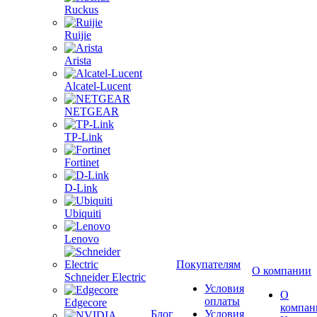
Ruckus
Ruijie
Arista
Alcatel-Lucent
NETGEAR
TP-Link
Fortinet
D-Link
Ubiquiti
Lenovo
Покупателям
О компании
Schneider Electric
Условия
О
оплаты
Edgecore
компан
Блог
Условия