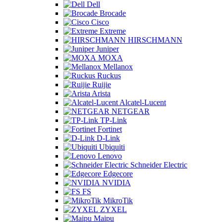
Dell
Brocade
Cisco
Extreme
HIRSCHMANN
Juniper
MOXA
Mellanox
Ruckus
Ruijie
Arista
Alcatel-Lucent
NETGEAR
TP-Link
Fortinet
D-Link
Ubiquiti
Lenovo
Schneider Electric
Edgecore
NVIDIA
FS
MikroTik
ZYXEL
Maipu