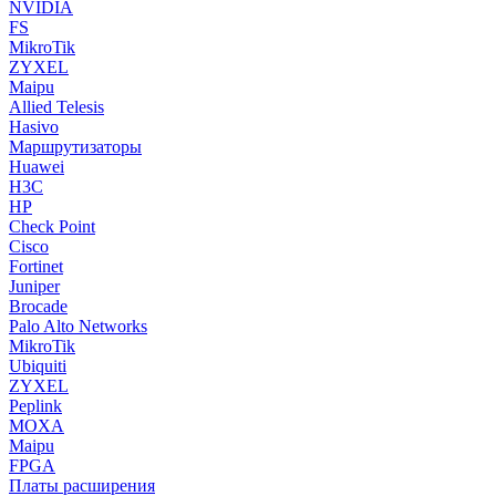
NVIDIA
FS
MikroTik
ZYXEL
Maipu
Allied Telesis
Hasivo
Маршрутизаторы
Huawei
H3C
HP
Check Point
Cisco
Fortinet
Juniper
Brocade
Palo Alto Networks
MikroTik
Ubiquiti
ZYXEL
Peplink
MOXA
Maipu
FPGA
Платы расширения