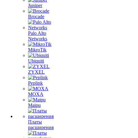
Juniper
Brocade
Palo Alto
Networks
MikroTik
Ubiquiti
ZYXEL
Peplink
MOXA
Maipu
Платы
расширения