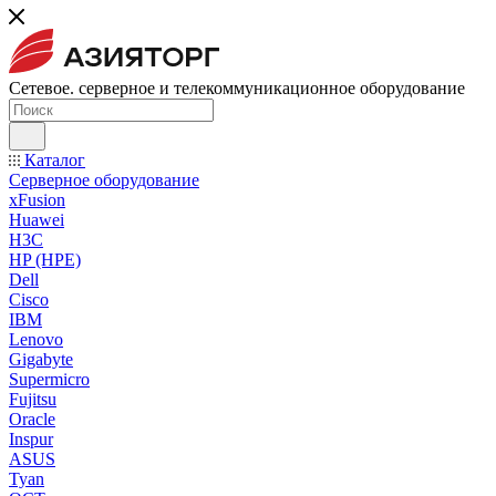
Сетевое. серверное и телекоммуникационное оборудование
Каталог
Серверное оборудование
xFusion
Huawei
H3C
HP (HPE)
Dell
Cisco
IBM
Lenovo
Gigabyte
Supermicro
Fujitsu
Oracle
Inspur
ASUS
Tyan