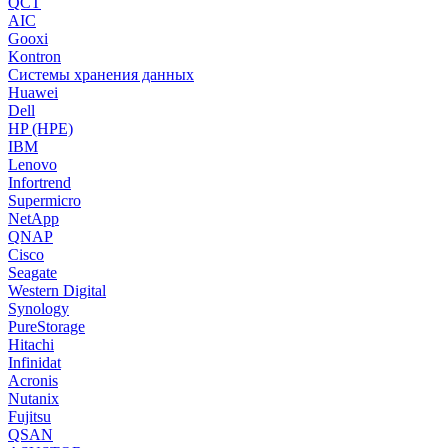
QCT
AIC
Gooxi
Kontron
Системы хранения данных
Huawei
Dell
HP (HPE)
IBM
Lenovo
Infortrend
Supermicro
NetApp
QNAP
Cisco
Seagate
Western Digital
Synology
PureStorage
Hitachi
Infinidat
Acronis
Nutanix
Fujitsu
QSAN