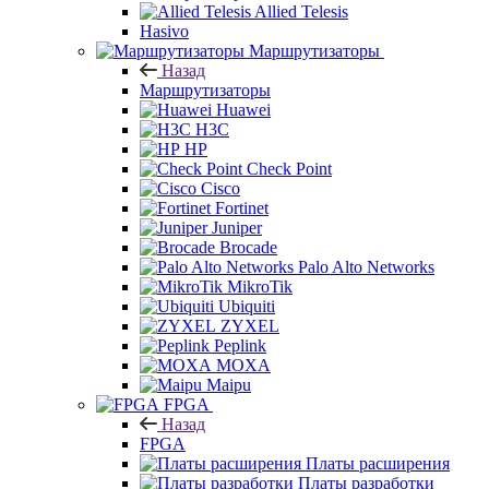
Allied Telesis
Hasivo
Маршрутизаторы
Назад
Маршрутизаторы
Huawei
H3C
HP
Check Point
Cisco
Fortinet
Juniper
Brocade
Palo Alto Networks
MikroTik
Ubiquiti
ZYXEL
Peplink
MOXA
Maipu
FPGA
Назад
FPGA
Платы расширения
Платы разработки