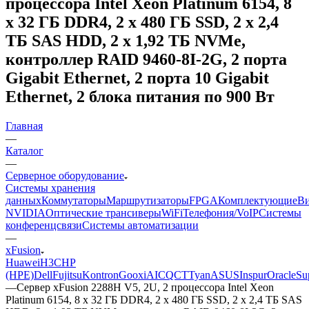
процессора Intel Xeon Platinum 6154, 8
x 32 ГБ DDR4, 2 x 480 ГБ SSD, 2 x 2,4
ТБ SAS HDD, 2 x 1,92 ТБ NVMe,
контроллер RAID 9460-8I-2G, 2 порта
Gigabit Ethernet, 2 порта 10 Gigabit
Ethernet, 2 блока питания по 900 Вт
Главная
—
Каталог
—
Серверное оборудование
Системы хранения
данных
Коммутаторы
Маршрутизаторы
FPGA
Комплектующие
Ви
NVIDIA
Оптические трансиверы
WiFi
Телефония/VoIP
Системы
конференцсвязи
Системы автоматизации
—
xFusion
Huawei
H3C
HP
(HPE)
Dell
Fujitsu
Kontron
Gooxi
AIC
QCT
Tyan
ASUS
Inspur
Oracle
Su
—
​Сервер xFusion 2288H V5, 2U, 2 процессора Intel Xeon
Platinum 6154, 8 x 32 ГБ DDR4, 2 x 480 ГБ SSD, 2 x 2,4 ТБ SAS