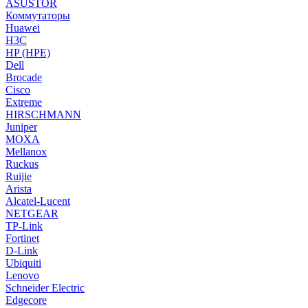
ASUSTOR
Коммутаторы
Huawei
H3C
HP (HPE)
Dell
Brocade
Cisco
Extreme
HIRSCHMANN
Juniper
MOXA
Mellanox
Ruckus
Ruijie
Arista
Alcatel-Lucent
NETGEAR
TP-Link
Fortinet
D-Link
Ubiquiti
Lenovo
Schneider Electric
Edgecore