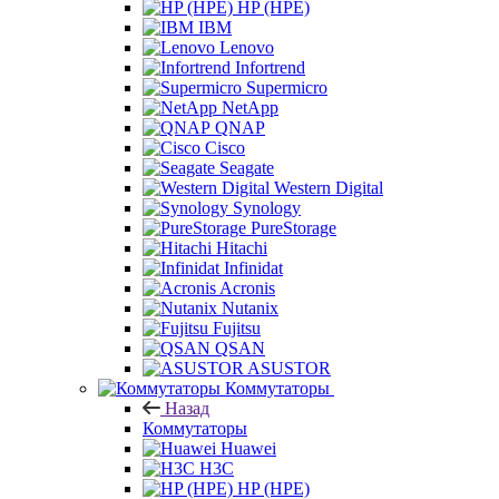
HP (HPE)
IBM
Lenovo
Infortrend
Supermicro
NetApp
QNAP
Cisco
Seagate
Western Digital
Synology
PureStorage
Hitachi
Infinidat
Acronis
Nutanix
Fujitsu
QSAN
ASUSTOR
Коммутаторы
Назад
Коммутаторы
Huawei
H3C
HP (HPE)