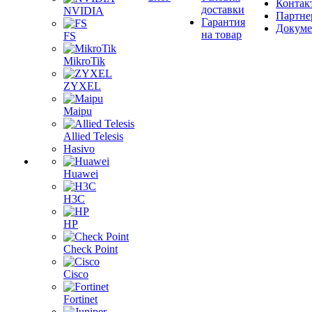
Контак
доставки
NVIDIA
Партне
Гарантия
Докум
на товар
FS
MikroTik
ZYXEL
Maipu
Allied Telesis
Hasivo
Huawei
H3C
HP
Check Point
Cisco
Fortinet