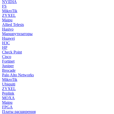
NVIDIA
FS
MikroTik
ZYXEL
Maipu
Allied Telesis
Hasivo
Маршрутизаторы
Huawei
H3C
HP
Check Point
Cisco
Fortinet
Juniper
Brocade
Palo Alto Networks
MikroTik
Ubiquiti
ZYXEL
Peplink
MOXA
Maipu
FPGA
Платы расширения