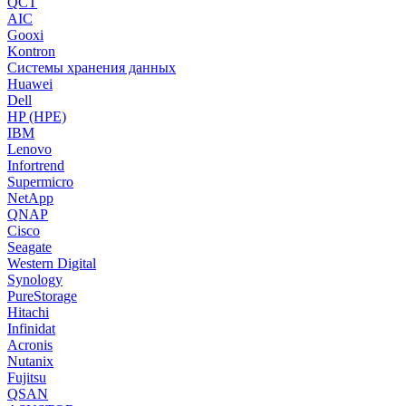
QCT
AIC
Gooxi
Kontron
Системы хранения данных
Huawei
Dell
HP (HPE)
IBM
Lenovo
Infortrend
Supermicro
NetApp
QNAP
Cisco
Seagate
Western Digital
Synology
PureStorage
Hitachi
Infinidat
Acronis
Nutanix
Fujitsu
QSAN