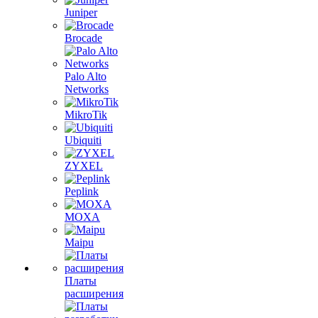
Juniper
Brocade
Palo Alto
Networks
MikroTik
Ubiquiti
ZYXEL
Peplink
MOXA
Maipu
Платы
расширения