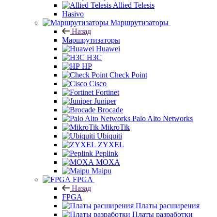
Allied Telesis
Hasivo
Маршрутизаторы
Назад
Маршрутизаторы
Huawei
H3C
HP
Check Point
Cisco
Fortinet
Juniper
Brocade
Palo Alto Networks
MikroTik
Ubiquiti
ZYXEL
Peplink
MOXA
Maipu
FPGA
Назад
FPGA
Платы расширения
Платы разработки