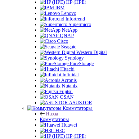
HP (HPE)
IBM
Lenovo
Infortrend
Supermicro
NetApp
QNAP
Cisco
Seagate
Western Digital
Synology
PureStorage
Hitachi
Infinidat
Acronis
Nutanix
Fujitsu
QSAN
ASUSTOR
Коммутаторы
Назад
Коммутаторы
Huawei
H3C
HP (HPE)