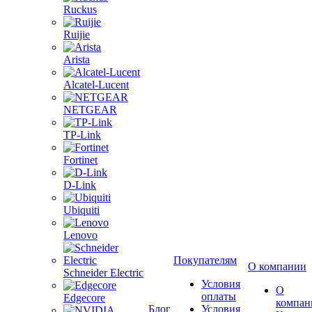
Ruckus
Ruijie
Arista
Alcatel-Lucent
NETGEAR
TP-Link
Fortinet
D-Link
Ubiquiti
Lenovo
Покупателям
О компании
Schneider Electric
Условия
О
оплаты
Edgecore
компан
Блог
Условия