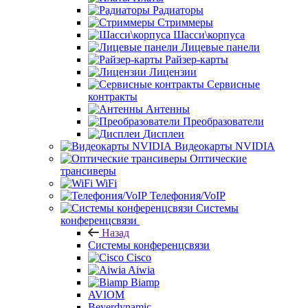
Радиаторы
Стриммеры
Шасси\корпуса
Лицевые панели
Райзер-карты
Лицензии
Сервисные
контракты
Антенны
Преобразователи
Дисплеи
Видеокарты NVIDIA
Оптические
трансиверы
WiFi
Телефония/VoIP
Системы
конференцсвязи
Назад
Системы конференцсвязи
Cisco
Aiwia
Biamp
AVIOM
Beyerdynamic