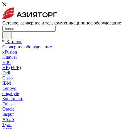
Сетевое. серверное и телекоммуникационное оборудование
Каталог
Серверное оборудование
xFusion
Huawei
H3C
HP (HPE)
Dell
Cisco
IBM
Lenovo
Gigabyte
Supermicro
Fujitsu
Oracle
Inspur
ASUS
Tyan