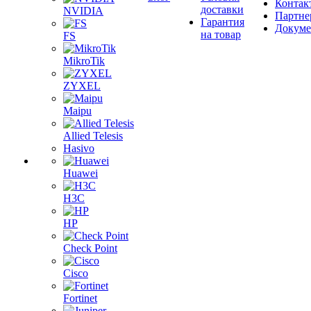
Контак
доставки
NVIDIA
Партне
Гарантия
Докум
на товар
FS
MikroTik
ZYXEL
Maipu
Allied Telesis
Hasivo
Huawei
H3C
HP
Check Point
Cisco
Fortinet