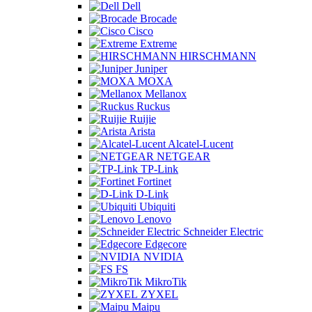
Dell
Brocade
Cisco
Extreme
HIRSCHMANN
Juniper
MOXA
Mellanox
Ruckus
Ruijie
Arista
Alcatel-Lucent
NETGEAR
TP-Link
Fortinet
D-Link
Ubiquiti
Lenovo
Schneider Electric
Edgecore
NVIDIA
FS
MikroTik
ZYXEL
Maipu