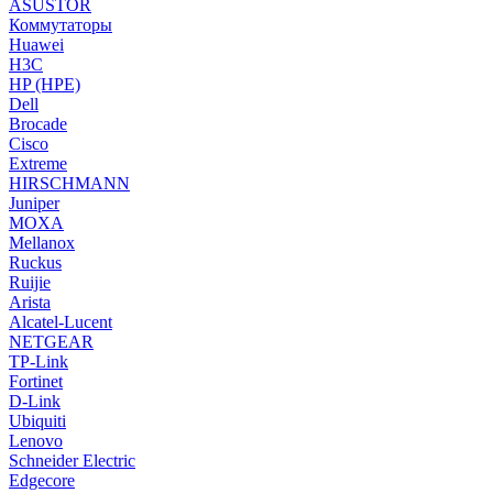
ASUSTOR
Коммутаторы
Huawei
H3C
HP (HPE)
Dell
Brocade
Cisco
Extreme
HIRSCHMANN
Juniper
MOXA
Mellanox
Ruckus
Ruijie
Arista
Alcatel-Lucent
NETGEAR
TP-Link
Fortinet
D-Link
Ubiquiti
Lenovo
Schneider Electric
Edgecore