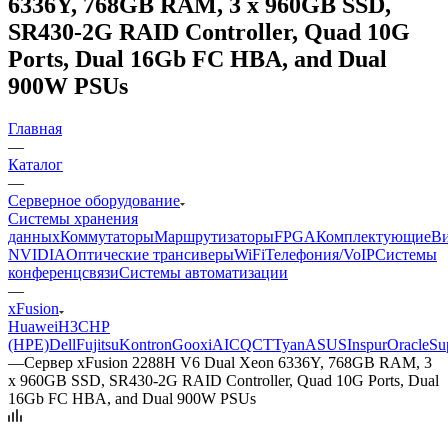
6336Y, 768GB RAM, 3 x 960GB SSD,
SR430-2G RAID Controller, Quad 10G
Ports, Dual 16Gb FC HBA, and Dual
900W PSUs
Главная
—
Каталог
—
Серверное оборудование
Системы хранения
данных
Коммутаторы
Маршрутизаторы
FPGA
Комплектующие
Ви
NVIDIA
Оптические трансиверы
WiFi
Телефония/VoIP
Системы
конференцсвязи
Системы автоматизации
—
xFusion
Huawei
H3C
HP
(HPE)
Dell
Fujitsu
Kontron
Gooxi
AIC
QCT
Tyan
ASUS
Inspur
Oracle
Su
—
Сервер xFusion 2288H V6 Dual Xeon 6336Y, 768GB RAM, 3
x 960GB SSD, SR430-2G RAID Controller, Quad 10G Ports, Dual
16Gb FC HBA, and Dual 900W PSUs