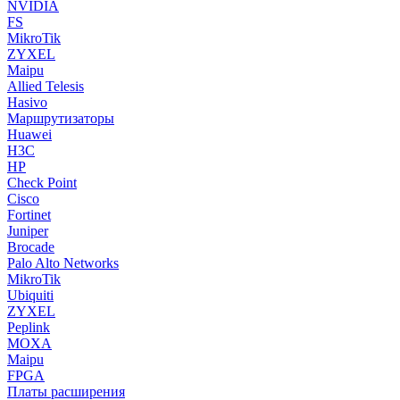
NVIDIA
FS
MikroTik
ZYXEL
Maipu
Allied Telesis
Hasivo
Маршрутизаторы
Huawei
H3C
HP
Check Point
Cisco
Fortinet
Juniper
Brocade
Palo Alto Networks
MikroTik
Ubiquiti
ZYXEL
Peplink
MOXA
Maipu
FPGA
Платы расширения