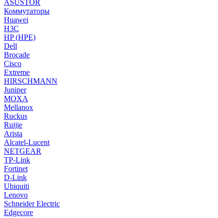
ASUSTOR
Коммутаторы
Huawei
H3C
HP (HPE)
Dell
Brocade
Cisco
Extreme
HIRSCHMANN
Juniper
MOXA
Mellanox
Ruckus
Ruijie
Arista
Alcatel-Lucent
NETGEAR
TP-Link
Fortinet
D-Link
Ubiquiti
Lenovo
Schneider Electric
Edgecore