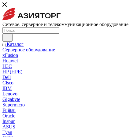
Сетевое. серверное и телекоммуникационное оборудование
Каталог
Серверное оборудование
xFusion
Huawei
H3C
HP (HPE)
Dell
Cisco
IBM
Lenovo
Gigabyte
Supermicro
Fujitsu
Oracle
Inspur
ASUS
Tyan