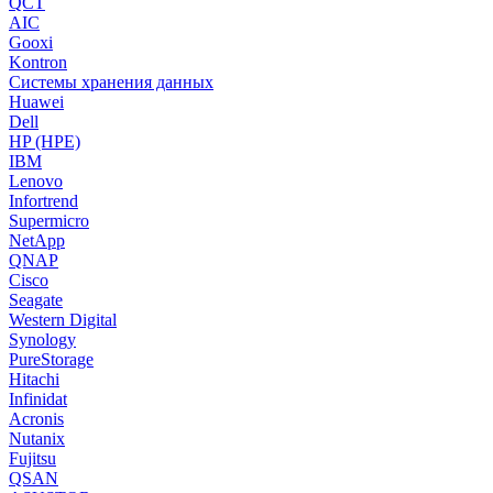
QCT
AIC
Gooxi
Kontron
Системы хранения данных
Huawei
Dell
HP (HPE)
IBM
Lenovo
Infortrend
Supermicro
NetApp
QNAP
Cisco
Seagate
Western Digital
Synology
PureStorage
Hitachi
Infinidat
Acronis
Nutanix
Fujitsu
QSAN