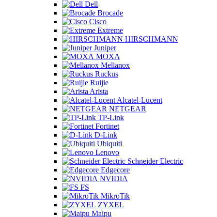
Dell
Brocade
Cisco
Extreme
HIRSCHMANN
Juniper
MOXA
Mellanox
Ruckus
Ruijie
Arista
Alcatel-Lucent
NETGEAR
TP-Link
Fortinet
D-Link
Ubiquiti
Lenovo
Schneider Electric
Edgecore
NVIDIA
FS
MikroTik
ZYXEL
Maipu