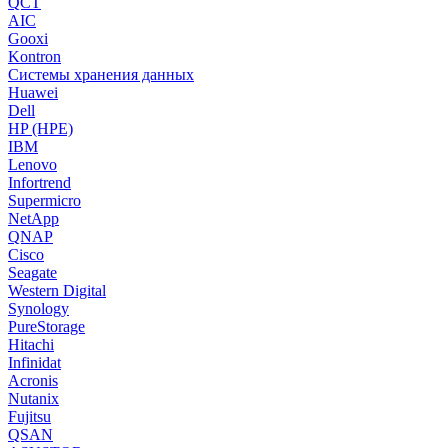
QCT
AIC
Gooxi
Kontron
Системы хранения данных
Huawei
Dell
HP (HPE)
IBM
Lenovo
Infortrend
Supermicro
NetApp
QNAP
Cisco
Seagate
Western Digital
Synology
PureStorage
Hitachi
Infinidat
Acronis
Nutanix
Fujitsu
QSAN