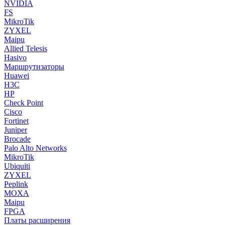
NVIDIA
FS
MikroTik
ZYXEL
Maipu
Allied Telesis
Hasivo
Маршрутизаторы
Huawei
H3C
HP
Check Point
Cisco
Fortinet
Juniper
Brocade
Palo Alto Networks
MikroTik
Ubiquiti
ZYXEL
Peplink
MOXA
Maipu
FPGA
Платы расширения