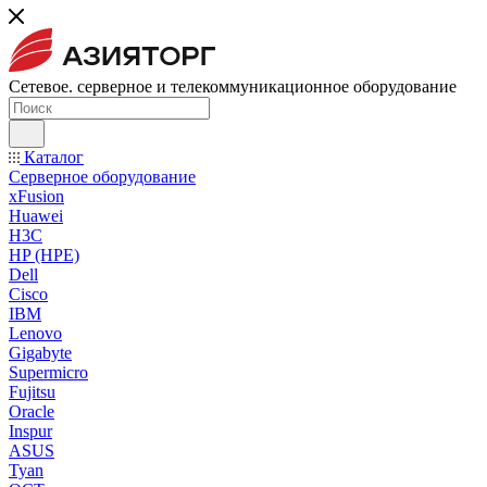
Сетевое. серверное и телекоммуникационное оборудование
Каталог
Серверное оборудование
xFusion
Huawei
H3C
HP (HPE)
Dell
Cisco
IBM
Lenovo
Gigabyte
Supermicro
Fujitsu
Oracle
Inspur
ASUS
Tyan