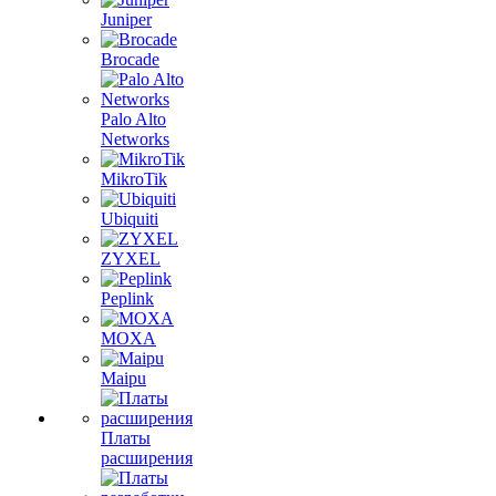
Juniper
Brocade
Palo Alto
Networks
MikroTik
Ubiquiti
ZYXEL
Peplink
MOXA
Maipu
Платы
расширения