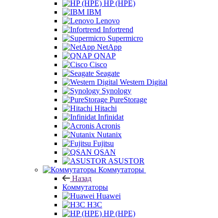
HP (HPE)
IBM
Lenovo
Infortrend
Supermicro
NetApp
QNAP
Cisco
Seagate
Western Digital
Synology
PureStorage
Hitachi
Infinidat
Acronis
Nutanix
Fujitsu
QSAN
ASUSTOR
Коммутаторы
Назад
Коммутаторы
Huawei
H3C
HP (HPE)