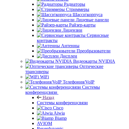
Радиаторы
Стриммеры
Шасси\корпуса
Лицевые панели
Райзер-карты
Лицензии
Сервисные
контракты
Антенны
Преобразователи
Дисплеи
Видеокарты NVIDIA
Оптические
трансиверы
WiFi
Телефония/VoIP
Системы
конференцсвязи
Назад
Системы конференцсвязи
Cisco
Aiwia
Biamp
AVIOM
Beyerdynamic