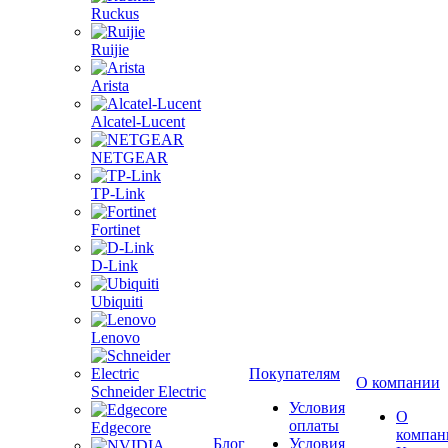
Ruckus
Ruijie
Arista
Alcatel-Lucent
NETGEAR
TP-Link
Fortinet
D-Link
Ubiquiti
Lenovo
Покупателям
О компании
Schneider Electric
Условия
О
оплаты
Edgecore
компан
Блог
Условия