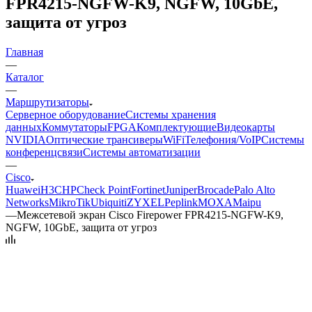
FPR4215-NGFW-K9, NGFW, 10GbE,
защита от угроз
Главная
—
Каталог
—
Маршрутизаторы
Серверное оборудование
Системы хранения
данных
Коммутаторы
FPGA
Комплектующие
Видеокарты
NVIDIA
Оптические трансиверы
WiFi
Телефония/VoIP
Системы
конференцсвязи
Системы автоматизации
—
Cisco
Huawei
H3C
HP
Check Point
Fortinet
Juniper
Brocade
Palo Alto
Networks
MikroTik
Ubiquiti
ZYXEL
Peplink
MOXA
Maipu
—
Межсетевой экран Cisco Firepower FPR4215-NGFW-K9,
NGFW, 10GbE, защита от угроз