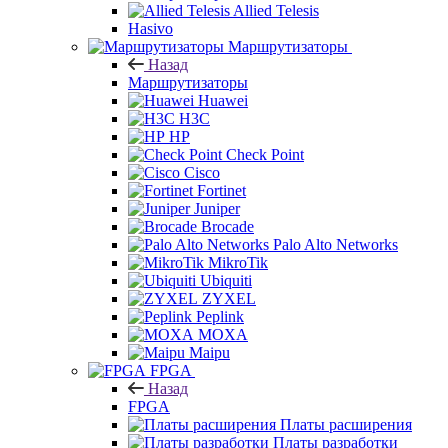
Allied Telesis
Hasivo
Маршрутизаторы
Назад
Маршрутизаторы
Huawei
H3C
HP
Check Point
Cisco
Fortinet
Juniper
Brocade
Palo Alto Networks
MikroTik
Ubiquiti
ZYXEL
Peplink
MOXA
Maipu
FPGA
Назад
FPGA
Платы расширения
Платы разработки