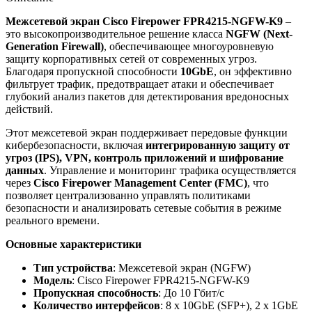
Межсетевой экран Cisco Firepower FPR4215-NGFW-K9
–
это высокопроизводительное решение класса
NGFW (Next-
Generation Firewall)
, обеспечивающее многоуровневую
защиту корпоративных сетей от современных угроз.
Благодаря пропускной способности
10GbE
, он эффективно
фильтрует трафик, предотвращает атаки и обеспечивает
глубокий анализ пакетов для детектирования вредоносных
действий.
Этот межсетевой экран поддерживает передовые функции
кибербезопасности, включая
интегрированную защиту от
угроз (IPS), VPN, контроль приложений и шифрование
данных
. Управление и мониторинг трафика осуществляется
через
Cisco Firepower Management Center (FMC)
, что
позволяет централизованно управлять политиками
безопасности и анализировать сетевые события в режиме
реального времени.
Основные характеристики
Тип устройства
: Межсетевой экран (NGFW)
Модель
: Cisco Firepower FPR4215-NGFW-K9
Пропускная способность
: До 10 Гбит/с
Количество интерфейсов
: 8 x 10GbE (SFP+), 2 x 1GbE