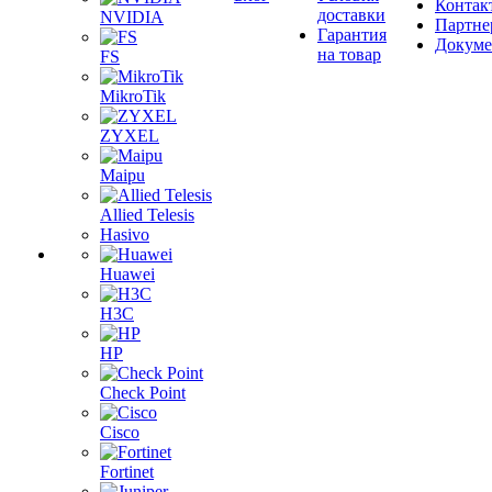
Контак
доставки
NVIDIA
Партне
Гарантия
Докум
на товар
FS
MikroTik
ZYXEL
Maipu
Allied Telesis
Hasivo
Huawei
H3C
HP
Check Point
Cisco
Fortinet