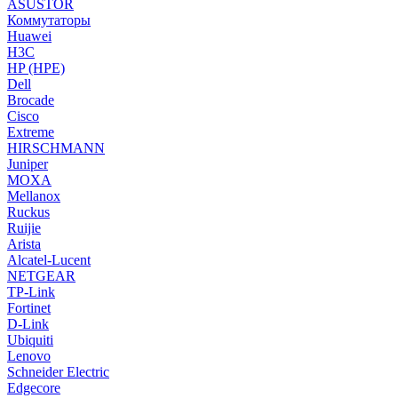
ASUSTOR
Коммутаторы
Huawei
H3C
HP (HPE)
Dell
Brocade
Cisco
Extreme
HIRSCHMANN
Juniper
MOXA
Mellanox
Ruckus
Ruijie
Arista
Alcatel-Lucent
NETGEAR
TP-Link
Fortinet
D-Link
Ubiquiti
Lenovo
Schneider Electric
Edgecore