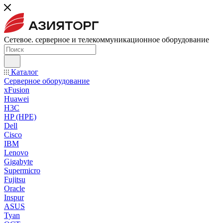
Сетевое. серверное и телекоммуникационное оборудование
Каталог
Серверное оборудование
xFusion
Huawei
H3C
HP (HPE)
Dell
Cisco
IBM
Lenovo
Gigabyte
Supermicro
Fujitsu
Oracle
Inspur
ASUS
Tyan