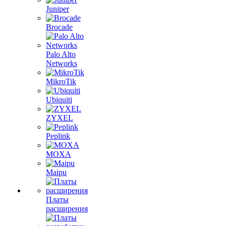
Juniper
Brocade
Palo Alto
Networks
MikroTik
Ubiquiti
ZYXEL
Peplink
MOXA
Maipu
Платы
расширения