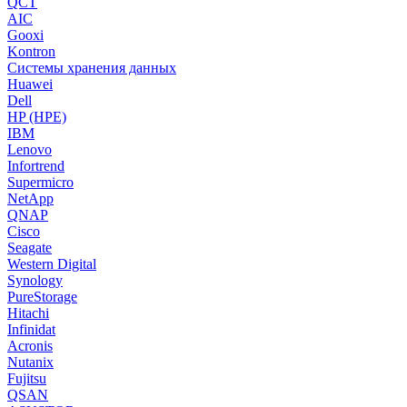
QCT
AIC
Gooxi
Kontron
Системы хранения данных
Huawei
Dell
HP (HPE)
IBM
Lenovo
Infortrend
Supermicro
NetApp
QNAP
Cisco
Seagate
Western Digital
Synology
PureStorage
Hitachi
Infinidat
Acronis
Nutanix
Fujitsu
QSAN