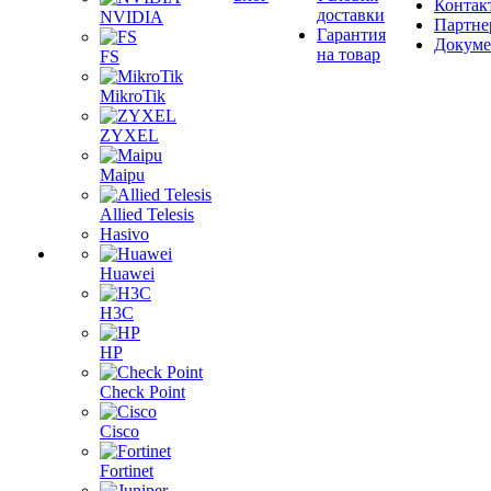
Контак
доставки
NVIDIA
Партне
Гарантия
Докум
на товар
FS
MikroTik
ZYXEL
Maipu
Allied Telesis
Hasivo
Huawei
H3C
HP
Check Point
Cisco
Fortinet