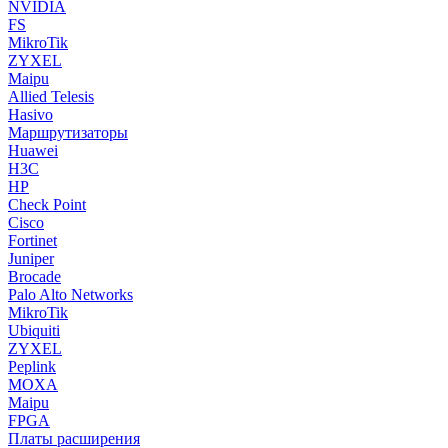
NVIDIA
FS
MikroTik
ZYXEL
Maipu
Allied Telesis
Hasivo
Маршрутизаторы
Huawei
H3C
HP
Check Point
Cisco
Fortinet
Juniper
Brocade
Palo Alto Networks
MikroTik
Ubiquiti
ZYXEL
Peplink
MOXA
Maipu
FPGA
Платы расширения