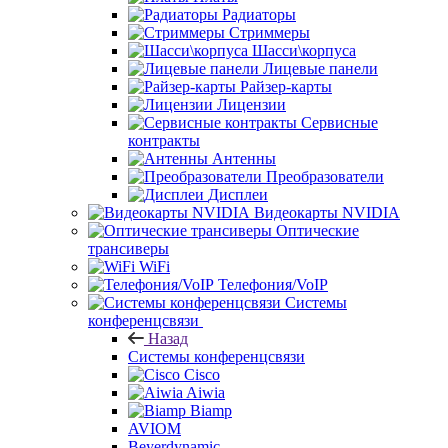
Радиаторы
Стриммеры
Шасси\корпуса
Лицевые панели
Райзер-карты
Лицензии
Сервисные
контракты
Антенны
Преобразователи
Дисплеи
Видеокарты NVIDIA
Оптические
трансиверы
WiFi
Телефония/VoIP
Системы
конференцсвязи
Назад
Системы конференцсвязи
Cisco
Aiwia
Biamp
AVIOM
Beyerdynamic