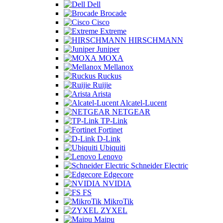
Dell
Brocade
Cisco
Extreme
HIRSCHMANN
Juniper
MOXA
Mellanox
Ruckus
Ruijie
Arista
Alcatel-Lucent
NETGEAR
TP-Link
Fortinet
D-Link
Ubiquiti
Lenovo
Schneider Electric
Edgecore
NVIDIA
FS
MikroTik
ZYXEL
Maipu