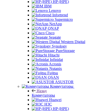
HP (HPE)
IBM
Lenovo
Infortrend
Supermicro
NetApp
QNAP
Cisco
Seagate
Western Digital
Synology
PureStorage
Hitachi
Infinidat
Acronis
Nutanix
Fujitsu
QSAN
ASUSTOR
Коммутаторы
Назад
Коммутаторы
Huawei
H3C
HP (HPE)