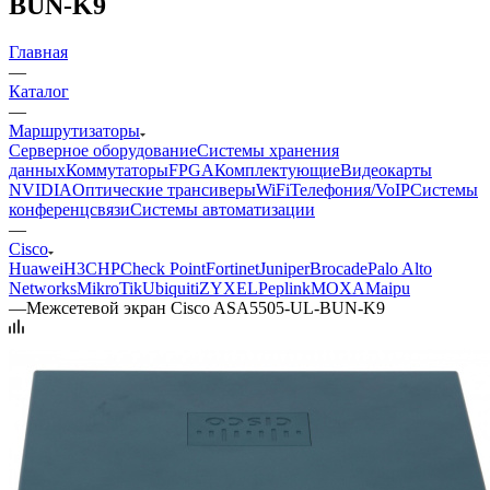
BUN-K9
Главная
—
Каталог
—
Маршрутизаторы
Серверное оборудование
Системы хранения
данных
Коммутаторы
FPGA
Комплектующие
Видеокарты
NVIDIA
Оптические трансиверы
WiFi
Телефония/VoIP
Системы
конференцсвязи
Системы автоматизации
—
Cisco
Huawei
H3C
HP
Check Point
Fortinet
Juniper
Brocade
Palo Alto
Networks
MikroTik
Ubiquiti
ZYXEL
Peplink
MOXA
Maipu
—
Межсетевой экран Cisco ASA5505-UL-BUN-K9