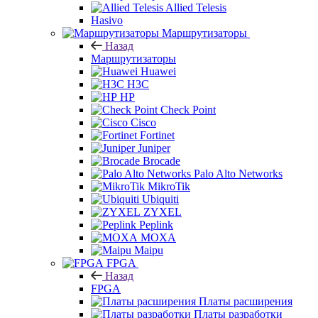
Allied Telesis
Hasivo
Маршрутизаторы
Назад
Маршрутизаторы
Huawei
H3C
HP
Check Point
Cisco
Fortinet
Juniper
Brocade
Palo Alto Networks
MikroTik
Ubiquiti
ZYXEL
Peplink
MOXA
Maipu
FPGA
Назад
FPGA
Платы расширения
Платы разработки