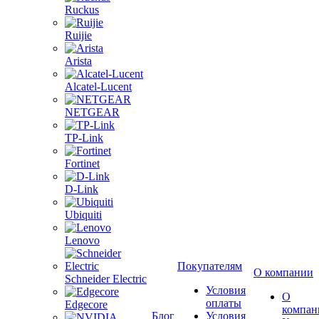
Ruckus
Ruijie
Arista
Alcatel-Lucent
NETGEAR
TP-Link
Fortinet
D-Link
Ubiquiti
Lenovo
Покупателям
О компании
Schneider Electric
Условия
О
оплаты
Edgecore
компан
Блог
Условия