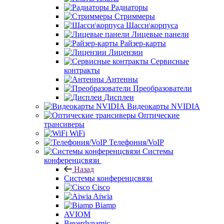
Радиаторы
Стриммеры
Шасси\корпуса
Лицевые панели
Райзер-карты
Лицензии
Сервисные
контракты
Антенны
Преобразователи
Дисплеи
Видеокарты NVIDIA
Оптические
трансиверы
WiFi
Телефония/VoIP
Системы
конференцсвязи
Назад
Системы конференцсвязи
Cisco
Aiwia
Biamp
AVIOM
Beyerdynamic