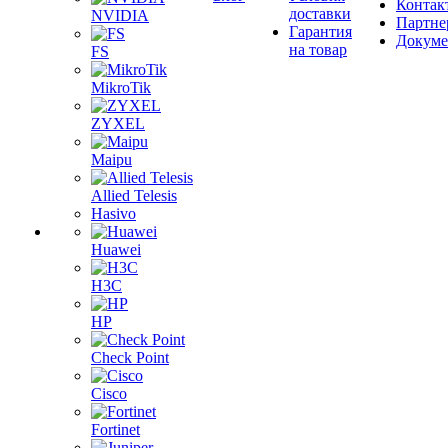
Контак
доставки
NVIDIA
Партне
Гарантия
Докум
на товар
FS
MikroTik
ZYXEL
Maipu
Allied Telesis
Hasivo
Huawei
H3C
HP
Check Point
Cisco
Fortinet