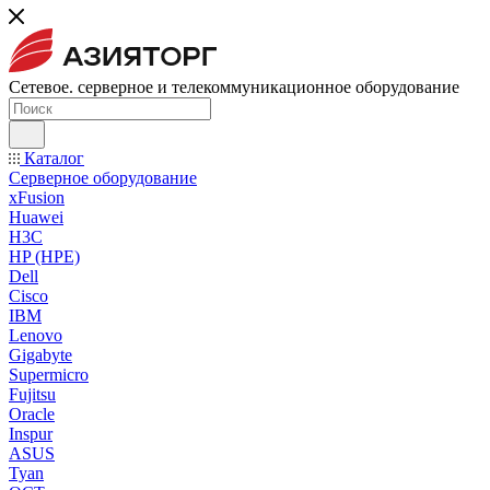
Сетевое. серверное и телекоммуникационное оборудование
Каталог
Серверное оборудование
xFusion
Huawei
H3C
HP (HPE)
Dell
Cisco
IBM
Lenovo
Gigabyte
Supermicro
Fujitsu
Oracle
Inspur
ASUS
Tyan