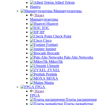
Allied Telesis
Hasivo
Маршрутизаторы
Назад
Маршрутизаторы
Huawei
H3C
HP
Check Point
Cisco
Fortinet
Juniper
Brocade
Palo Alto Networks
MikroTik
Ubiquiti
ZYXEL
Peplink
MOXA
Maipu
FPGA
Назад
FPGA
Платы расширения
Платы разработки