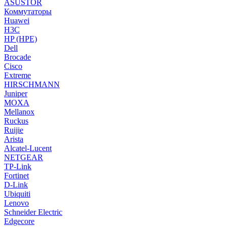
ASUSTOR
Коммутаторы
Huawei
H3C
HP (HPE)
Dell
Brocade
Cisco
Extreme
HIRSCHMANN
Juniper
MOXA
Mellanox
Ruckus
Ruijie
Arista
Alcatel-Lucent
NETGEAR
TP-Link
Fortinet
D-Link
Ubiquiti
Lenovo
Schneider Electric
Edgecore