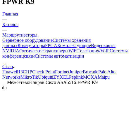
FPWR-K9
Главная
—
Каталог
—
Маршрутизаторы
Серверное оборудование
Системы хранения
данных
Коммутаторы
FPGA
Комплектующие
Видеокарты
NVIDIA
Оптические трансиверы
WiFi
Телефония/VoIP
Системы
конференцсвязи
Системы автоматизации
—
Cisco
Huawei
H3C
HP
Check Point
Fortinet
Juniper
Brocade
Palo Alto
Networks
MikroTik
Ubiquiti
ZYXEL
Peplink
MOXA
Maipu
—
Межсетевой экран Cisco ASA5516-FPWR-K9