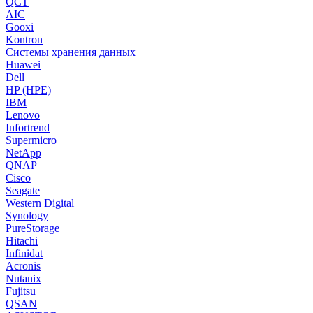
QCT
AIC
Gooxi
Kontron
Системы хранения данных
Huawei
Dell
HP (HPE)
IBM
Lenovo
Infortrend
Supermicro
NetApp
QNAP
Cisco
Seagate
Western Digital
Synology
PureStorage
Hitachi
Infinidat
Acronis
Nutanix
Fujitsu
QSAN