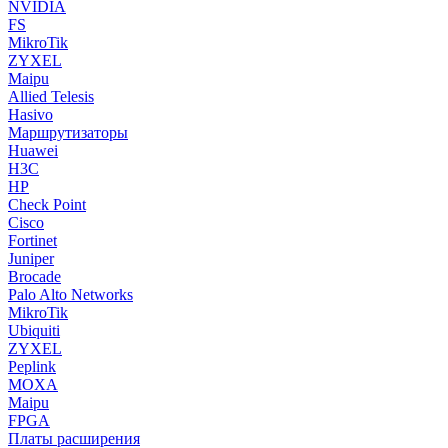
NVIDIA
FS
MikroTik
ZYXEL
Maipu
Allied Telesis
Hasivo
Маршрутизаторы
Huawei
H3C
HP
Check Point
Cisco
Fortinet
Juniper
Brocade
Palo Alto Networks
MikroTik
Ubiquiti
ZYXEL
Peplink
MOXA
Maipu
FPGA
Платы расширения