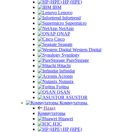
HP (HPE)
IBM
Lenovo
Infortrend
Supermicro
NetApp
QNAP
Cisco
Seagate
Western Digital
Synology
PureStorage
Hitachi
Infinidat
Acronis
Nutanix
Fujitsu
QSAN
ASUSTOR
Коммутаторы
Назад
Коммутаторы
Huawei
H3C
HP (HPE)