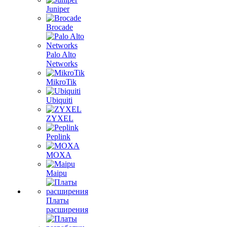
Juniper
Brocade
Palo Alto
Networks
MikroTik
Ubiquiti
ZYXEL
Peplink
MOXA
Maipu
Платы
расширения