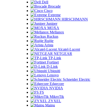
Dell
Brocade
Cisco
Extreme
HIRSCHMANN
Juniper
MOXA
Mellanox
Ruckus
Ruijie
Arista
Alcatel-Lucent
NETGEAR
TP-Link
Fortinet
D-Link
Ubiquiti
Lenovo
Schneider Electric
Edgecore
NVIDIA
FS
MikroTik
ZYXEL
Maipu