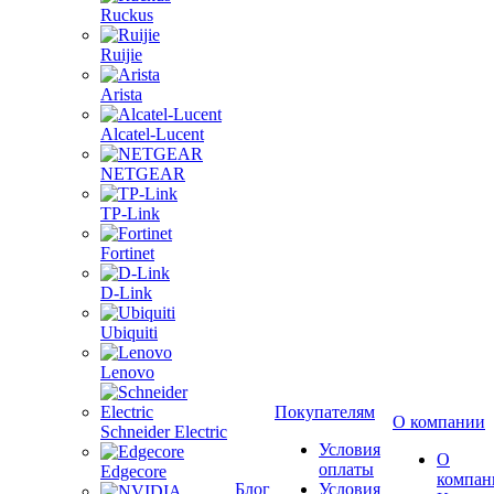
Ruckus
Ruijie
Arista
Alcatel-Lucent
NETGEAR
TP-Link
Fortinet
D-Link
Ubiquiti
Lenovo
Покупателям
О компании
Schneider Electric
Условия
О
оплаты
Edgecore
компан
Блог
Условия