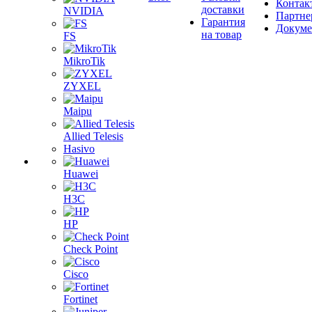
Контак
доставки
NVIDIA
Партне
Гарантия
Докум
на товар
FS
MikroTik
ZYXEL
Maipu
Allied Telesis
Hasivo
Huawei
H3C
HP
Check Point
Cisco
Fortinet