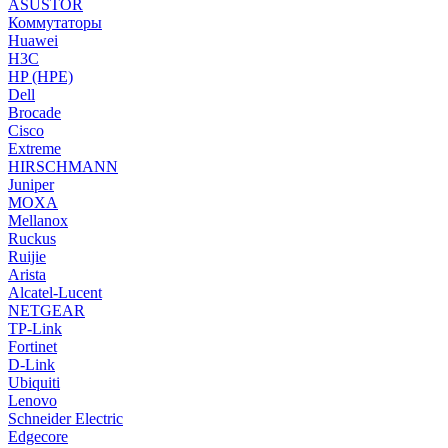
ASUSTOR
Коммутаторы
Huawei
H3C
HP (HPE)
Dell
Brocade
Cisco
Extreme
HIRSCHMANN
Juniper
MOXA
Mellanox
Ruckus
Ruijie
Arista
Alcatel-Lucent
NETGEAR
TP-Link
Fortinet
D-Link
Ubiquiti
Lenovo
Schneider Electric
Edgecore