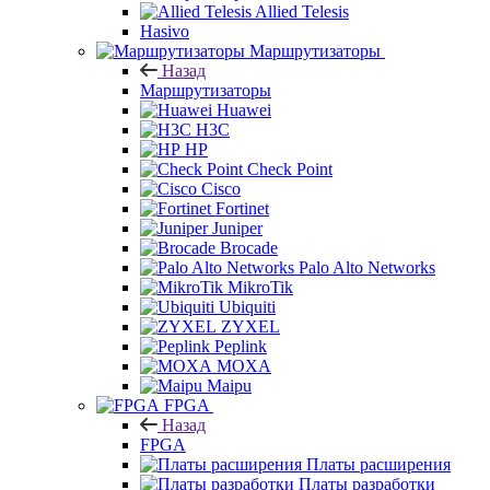
Allied Telesis
Hasivo
Маршрутизаторы
Назад
Маршрутизаторы
Huawei
H3C
HP
Check Point
Cisco
Fortinet
Juniper
Brocade
Palo Alto Networks
MikroTik
Ubiquiti
ZYXEL
Peplink
MOXA
Maipu
FPGA
Назад
FPGA
Платы расширения
Платы разработки