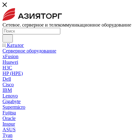
Сетевое. серверное и телекоммуникационное оборудование
Каталог
Серверное оборудование
xFusion
Huawei
H3C
HP (HPE)
Dell
Cisco
IBM
Lenovo
Gigabyte
Supermicro
Fujitsu
Oracle
Inspur
ASUS
Tyan