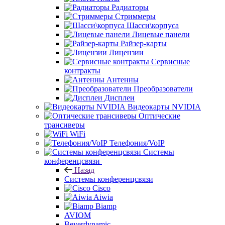
Радиаторы
Стриммеры
Шасси\корпуса
Лицевые панели
Райзер-карты
Лицензии
Сервисные
контракты
Антенны
Преобразователи
Дисплеи
Видеокарты NVIDIA
Оптические
трансиверы
WiFi
Телефония/VoIP
Системы
конференцсвязи
Назад
Системы конференцсвязи
Cisco
Aiwia
Biamp
AVIOM
Beyerdynamic