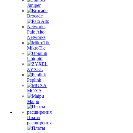
Juniper
Brocade
Palo Alto
Networks
MikroTik
Ubiquiti
ZYXEL
Peplink
MOXA
Maipu
Платы
расширения