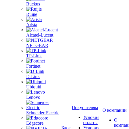
Ruckus
Ruijie
Arista
Alcatel-Lucent
NETGEAR
TP-Link
Fortinet
D-Link
Ubiquiti
Lenovo
Покупателям
О компании
Schneider Electric
Условия
О
оплаты
Edgecore
компан
Блог
Условия