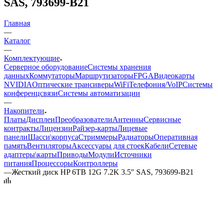
SAS, 793699-B21
Главная
—
Каталог
—
Комплектующие
Серверное оборудование
Системы хранения
данных
Коммутаторы
Маршрутизаторы
FPGA
Видеокарты
NVIDIA
Оптические трансиверы
WiFi
Телефония/VoIP
Системы
конференцсвязи
Системы автоматизации
—
Накопители
Платы
Дисплеи
Преобразователи
Антенны
Сервисные
контракты
Лицензии
Райзер-карты
Лицевые
панели
Шасси\корпуса
Стриммеры
Радиаторы
Оперативная
память
Вентиляторы
Аксессуары для стоек
Кабели
Сетевые
адаптеры\карты
Приводы
Модули
Источники
питания
Процессоры
Контроллеры
—
Жесткий диск HP 6TB 12G 7.2K 3.5" SAS, 793699-B21