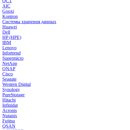
QCT
AIC
Gooxi
Kontron
Системы хранения данных
Huawei
Dell
HP (HPE)
IBM
Lenovo
Infortrend
Supermicro
NetApp
QNAP
Cisco
Seagate
Western Digital
Synology
PureStorage
Hitachi
Infinidat
Acronis
Nutanix
Fujitsu
QSAN