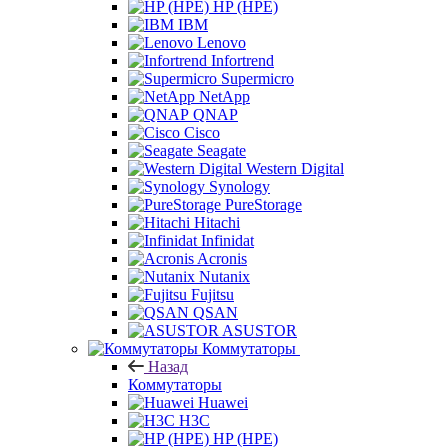
HP (HPE)
IBM
Lenovo
Infortrend
Supermicro
NetApp
QNAP
Cisco
Seagate
Western Digital
Synology
PureStorage
Hitachi
Infinidat
Acronis
Nutanix
Fujitsu
QSAN
ASUSTOR
Коммутаторы
Назад
Коммутаторы
Huawei
H3C
HP (HPE)