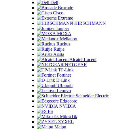
Dell
Brocade
Cisco
Extreme
HIRSCHMANN
Juniper
MOXA
Mellanox
Ruckus
Ruijie
Arista
Alcatel-Lucent
NETGEAR
TP-Link
Fortinet
D-Link
Ubiquiti
Lenovo
Schneider Electric
Edgecore
NVIDIA
FS
MikroTik
ZYXEL
Maipu