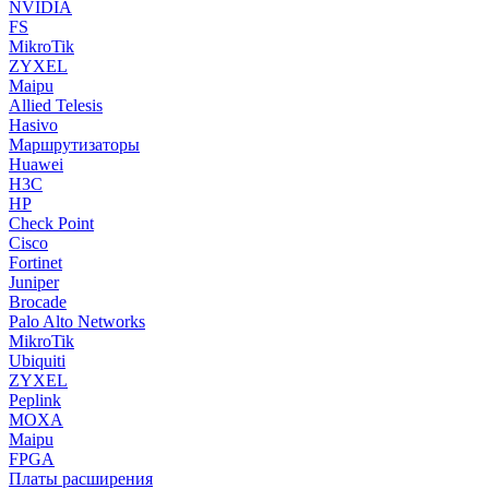
NVIDIA
FS
MikroTik
ZYXEL
Maipu
Allied Telesis
Hasivo
Маршрутизаторы
Huawei
H3C
HP
Check Point
Cisco
Fortinet
Juniper
Brocade
Palo Alto Networks
MikroTik
Ubiquiti
ZYXEL
Peplink
MOXA
Maipu
FPGA
Платы расширения