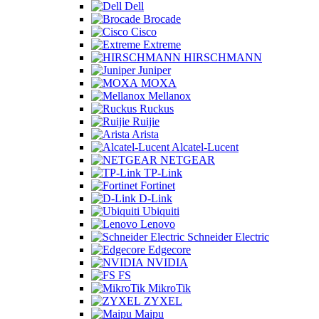
Dell
Brocade
Cisco
Extreme
HIRSCHMANN
Juniper
MOXA
Mellanox
Ruckus
Ruijie
Arista
Alcatel-Lucent
NETGEAR
TP-Link
Fortinet
D-Link
Ubiquiti
Lenovo
Schneider Electric
Edgecore
NVIDIA
FS
MikroTik
ZYXEL
Maipu