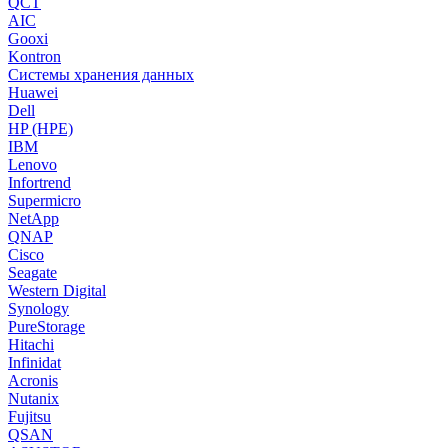
QCT
AIC
Gooxi
Kontron
Системы хранения данных
Huawei
Dell
HP (HPE)
IBM
Lenovo
Infortrend
Supermicro
NetApp
QNAP
Cisco
Seagate
Western Digital
Synology
PureStorage
Hitachi
Infinidat
Acronis
Nutanix
Fujitsu
QSAN