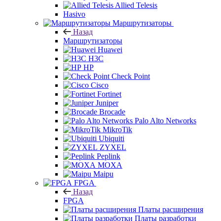
Allied Telesis
Hasivo
Маршрутизаторы
Назад
Маршрутизаторы
Huawei
H3C
HP
Check Point
Cisco
Fortinet
Juniper
Brocade
Palo Alto Networks
MikroTik
Ubiquiti
ZYXEL
Peplink
MOXA
Maipu
FPGA
Назад
FPGA
Платы расширения
Платы разработки