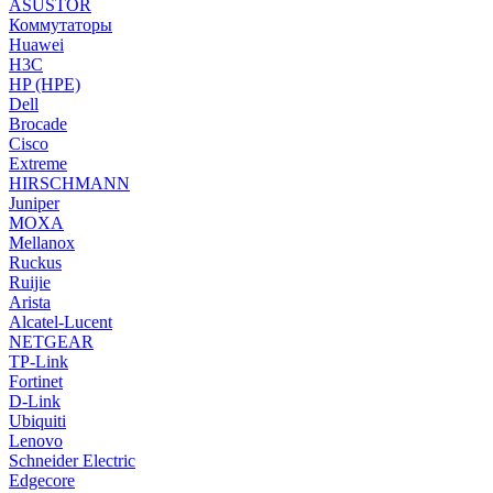
ASUSTOR
Коммутаторы
Huawei
H3C
HP (HPE)
Dell
Brocade
Cisco
Extreme
HIRSCHMANN
Juniper
MOXA
Mellanox
Ruckus
Ruijie
Arista
Alcatel-Lucent
NETGEAR
TP-Link
Fortinet
D-Link
Ubiquiti
Lenovo
Schneider Electric
Edgecore