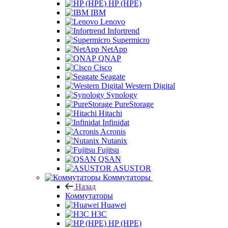
HP (HPE)
IBM
Lenovo
Infortrend
Supermicro
NetApp
QNAP
Cisco
Seagate
Western Digital
Synology
PureStorage
Hitachi
Infinidat
Acronis
Nutanix
Fujitsu
QSAN
ASUSTOR
Коммутаторы
Назад
Коммутаторы
Huawei
H3C
HP (HPE)