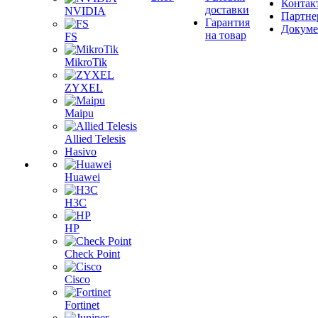
Контак
доставки
NVIDIA
Партне
Гарантия
Докум
на товар
FS
MikroTik
ZYXEL
Maipu
Allied Telesis
Hasivo
Huawei
H3C
HP
Check Point
Cisco
Fortinet