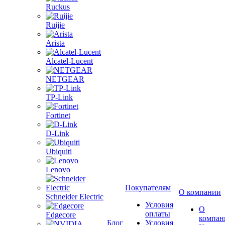
Ruckus
Ruijie
Arista
Alcatel-Lucent
NETGEAR
TP-Link
Fortinet
D-Link
Ubiquiti
Lenovo
Покупателям
О компании
Schneider Electric
Условия
О
оплаты
Edgecore
компан
Блог
Условия