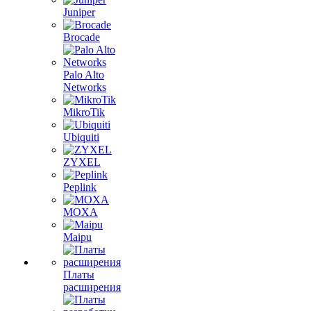
Juniper
Brocade
Palo Alto
Networks
MikroTik
Ubiquiti
ZYXEL
Peplink
MOXA
Maipu
Платы
расширения