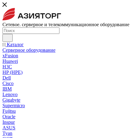
Сетевое. серверное и телекоммуникационное оборудование
Каталог
Серверное оборудование
xFusion
Huawei
H3C
HP (HPE)
Dell
Cisco
IBM
Lenovo
Gigabyte
Supermicro
Fujitsu
Oracle
Inspur
ASUS
Tyan