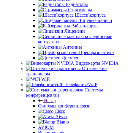
Радиаторы
Стриммеры
Шасси\корпуса
Лицевые панели
Райзер-карты
Лицензии
Сервисные
контракты
Антенны
Преобразователи
Дисплеи
Видеокарты NVIDIA
Оптические
трансиверы
WiFi
Телефония/VoIP
Системы
конференцсвязи
Назад
Системы конференцсвязи
Cisco
Aiwia
Biamp
AVIOM
Beyerdynamic