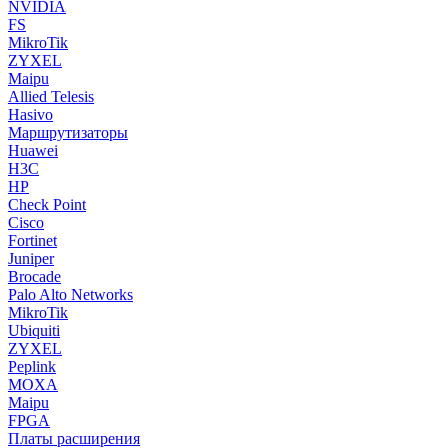
NVIDIA
FS
MikroTik
ZYXEL
Maipu
Allied Telesis
Hasivo
Маршрутизаторы
Huawei
H3C
HP
Check Point
Cisco
Fortinet
Juniper
Brocade
Palo Alto Networks
MikroTik
Ubiquiti
ZYXEL
Peplink
MOXA
Maipu
FPGA
Платы расширения