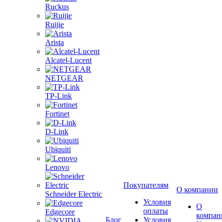
Ruckus
Ruijie
Arista
Alcatel-Lucent
NETGEAR
TP-Link
Fortinet
D-Link
Ubiquiti
Lenovo
Покупателям
О компании
Schneider Electric
Условия
О
оплаты
Edgecore
компан
Блог
Условия