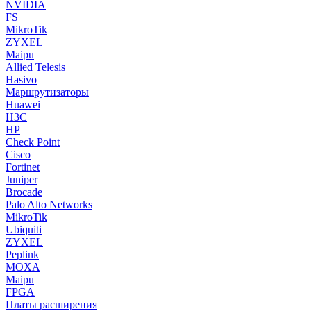
NVIDIA
FS
MikroTik
ZYXEL
Maipu
Allied Telesis
Hasivo
Маршрутизаторы
Huawei
H3C
HP
Check Point
Cisco
Fortinet
Juniper
Brocade
Palo Alto Networks
MikroTik
Ubiquiti
ZYXEL
Peplink
MOXA
Maipu
FPGA
Платы расширения