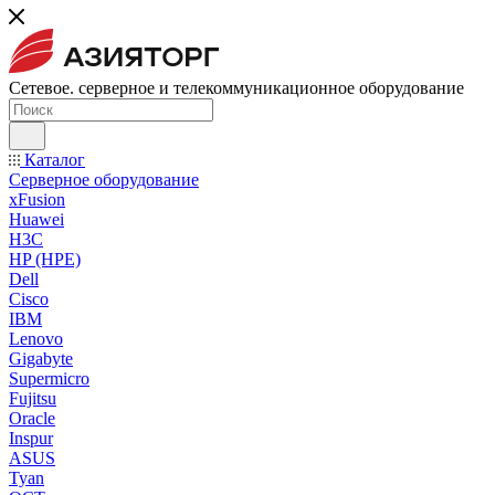
Сетевое. серверное и телекоммуникационное оборудование
Каталог
Серверное оборудование
xFusion
Huawei
H3C
HP (HPE)
Dell
Cisco
IBM
Lenovo
Gigabyte
Supermicro
Fujitsu
Oracle
Inspur
ASUS
Tyan