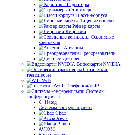
Радиаторы
Стриммеры
Шасси\корпуса
Лицевые панели
Райзер-карты
Лицензии
Сервисные
контракты
Антенны
Преобразователи
Дисплеи
Видеокарты NVIDIA
Оптические
трансиверы
WiFi
Телефония/VoIP
Системы
конференцсвязи
Назад
Системы конференцсвязи
Cisco
Aiwia
Biamp
AVIOM
Beyerdynamic