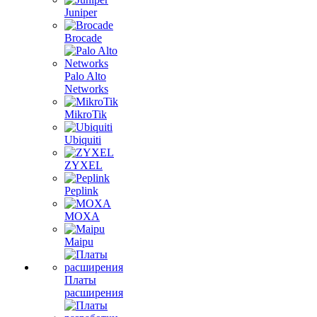
Juniper
Brocade
Palo Alto
Networks
MikroTik
Ubiquiti
ZYXEL
Peplink
MOXA
Maipu
Платы
расширения