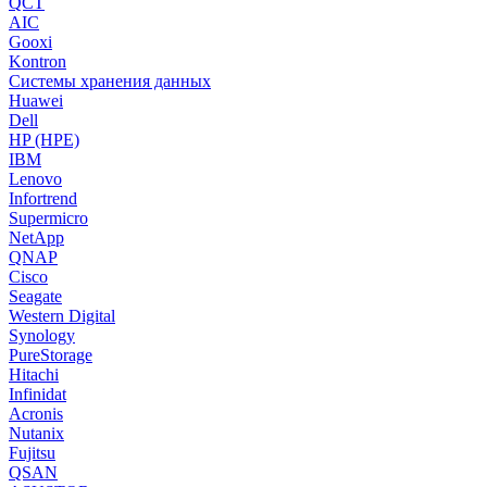
QCT
AIC
Gooxi
Kontron
Системы хранения данных
Huawei
Dell
HP (HPE)
IBM
Lenovo
Infortrend
Supermicro
NetApp
QNAP
Cisco
Seagate
Western Digital
Synology
PureStorage
Hitachi
Infinidat
Acronis
Nutanix
Fujitsu
QSAN