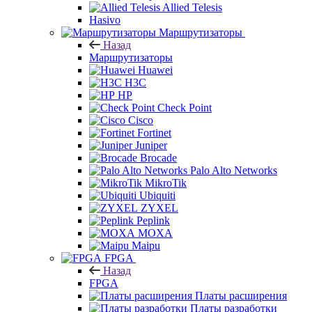
Allied Telesis
Hasivo
Маршрутизаторы
Назад
Маршрутизаторы
Huawei
H3C
HP
Check Point
Cisco
Fortinet
Juniper
Brocade
Palo Alto Networks
MikroTik
Ubiquiti
ZYXEL
Peplink
MOXA
Maipu
FPGA
Назад
FPGA
Платы расширения
Платы разработки