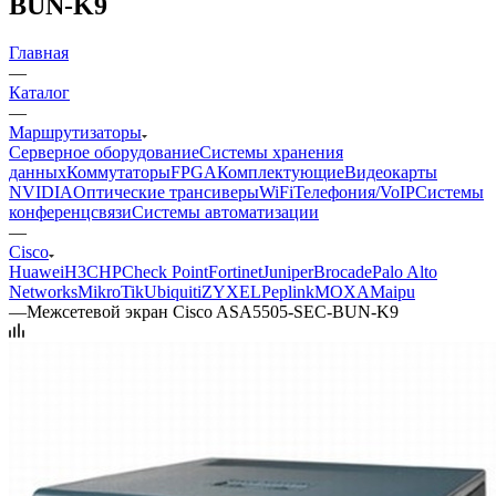
BUN-K9
Главная
—
Каталог
—
Маршрутизаторы
Серверное оборудование
Системы хранения
данных
Коммутаторы
FPGA
Комплектующие
Видеокарты
NVIDIA
Оптические трансиверы
WiFi
Телефония/VoIP
Системы
конференцсвязи
Системы автоматизации
—
Cisco
Huawei
H3C
HP
Check Point
Fortinet
Juniper
Brocade
Palo Alto
Networks
MikroTik
Ubiquiti
ZYXEL
Peplink
MOXA
Maipu
—
Межсетевой экран Cisco ASA5505-SEC-BUN-K9