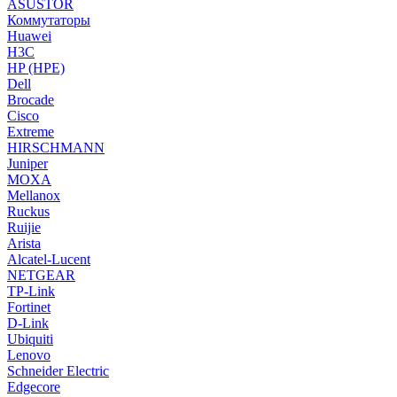
ASUSTOR
Коммутаторы
Huawei
H3C
HP (HPE)
Dell
Brocade
Cisco
Extreme
HIRSCHMANN
Juniper
MOXA
Mellanox
Ruckus
Ruijie
Arista
Alcatel-Lucent
NETGEAR
TP-Link
Fortinet
D-Link
Ubiquiti
Lenovo
Schneider Electric
Edgecore