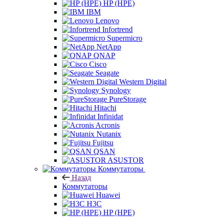
HP (HPE)
IBM
Lenovo
Infortrend
Supermicro
NetApp
QNAP
Cisco
Seagate
Western Digital
Synology
PureStorage
Hitachi
Infinidat
Acronis
Nutanix
Fujitsu
QSAN
ASUSTOR
Коммутаторы
Назад
Коммутаторы
Huawei
H3C
HP (HPE)