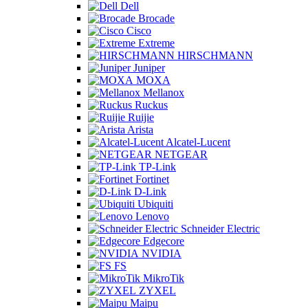
Dell
Brocade
Cisco
Extreme
HIRSCHMANN
Juniper
MOXA
Mellanox
Ruckus
Ruijie
Arista
Alcatel-Lucent
NETGEAR
TP-Link
Fortinet
D-Link
Ubiquiti
Lenovo
Schneider Electric
Edgecore
NVIDIA
FS
MikroTik
ZYXEL
Maipu