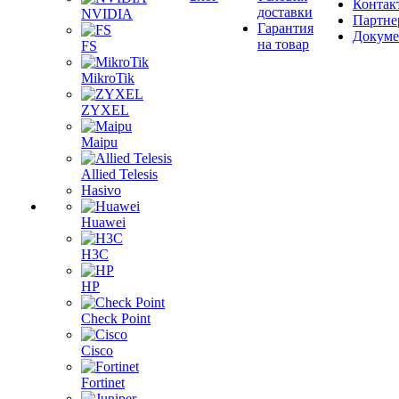
Контак
доставки
NVIDIA
Партне
Гарантия
Докум
на товар
FS
MikroTik
ZYXEL
Maipu
Allied Telesis
Hasivo
Huawei
H3C
HP
Check Point
Cisco
Fortinet