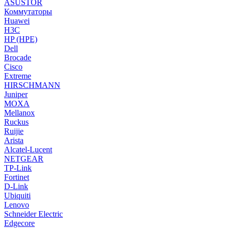
ASUSTOR
Коммутаторы
Huawei
H3C
HP (HPE)
Dell
Brocade
Cisco
Extreme
HIRSCHMANN
Juniper
MOXA
Mellanox
Ruckus
Ruijie
Arista
Alcatel-Lucent
NETGEAR
TP-Link
Fortinet
D-Link
Ubiquiti
Lenovo
Schneider Electric
Edgecore