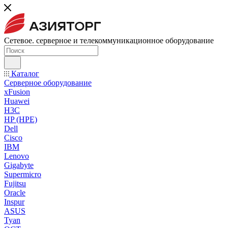
Сетевое. серверное и телекоммуникационное оборудование
Каталог
Серверное оборудование
xFusion
Huawei
H3C
HP (HPE)
Dell
Cisco
IBM
Lenovo
Gigabyte
Supermicro
Fujitsu
Oracle
Inspur
ASUS
Tyan