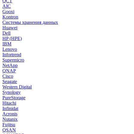
QCT
AIC
Gooxi
Kontron
Системы хранения данных
Huawei
Dell
HP (HPE)
IBM
Lenovo
Infortrend
Supermicro
NetApp
QNAP
Cisco
Seagate
Western Digital
Synology
PureStorage
Hitachi
Infinidat
Acronis
Nutanix
Fujitsu
QSAN