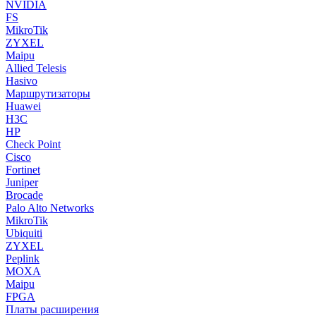
NVIDIA
FS
MikroTik
ZYXEL
Maipu
Allied Telesis
Hasivo
Маршрутизаторы
Huawei
H3C
HP
Check Point
Cisco
Fortinet
Juniper
Brocade
Palo Alto Networks
MikroTik
Ubiquiti
ZYXEL
Peplink
MOXA
Maipu
FPGA
Платы расширения