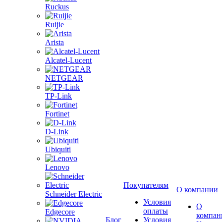
Ruckus
Ruijie
Arista
Alcatel-Lucent
NETGEAR
TP-Link
Fortinet
D-Link
Ubiquiti
Lenovo
Покупателям
О компании
Schneider Electric
Условия
О
оплаты
Edgecore
компан
Блог
Условия