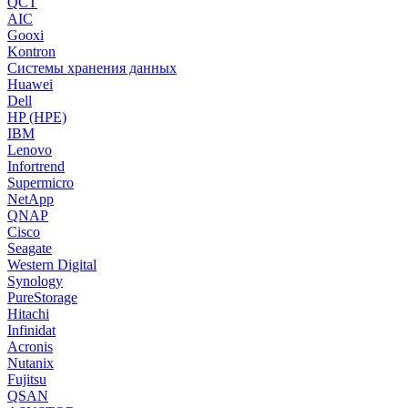
QCT
AIC
Gooxi
Kontron
Системы хранения данных
Huawei
Dell
HP (HPE)
IBM
Lenovo
Infortrend
Supermicro
NetApp
QNAP
Cisco
Seagate
Western Digital
Synology
PureStorage
Hitachi
Infinidat
Acronis
Nutanix
Fujitsu
QSAN