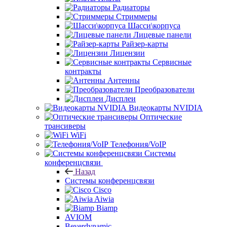
Радиаторы
Стриммеры
Шасси\корпуса
Лицевые панели
Райзер-карты
Лицензии
Сервисные
контракты
Антенны
Преобразователи
Дисплеи
Видеокарты NVIDIA
Оптические
трансиверы
WiFi
Телефония/VoIP
Системы
конференцсвязи
Назад
Системы конференцсвязи
Cisco
Aiwia
Biamp
AVIOM
Beyerdynamic