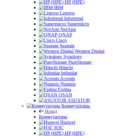
HP (HPE)
IBM
Lenovo
Infortrend
Supermicro
NetApp
QNAP
Cisco
Seagate
Western Digital
Synology
PureStorage
Hitachi
Infinidat
Acronis
Nutanix
Fujitsu
QSAN
ASUSTOR
Коммутаторы
Назад
Коммутаторы
Huawei
H3C
HP (HPE)