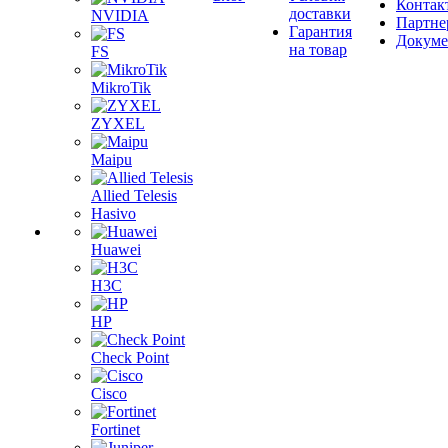
Контак
доставки
NVIDIA
Партне
Гарантия
Докум
на товар
FS
MikroTik
ZYXEL
Maipu
Allied Telesis
Hasivo
Huawei
H3C
HP
Check Point
Cisco
Fortinet