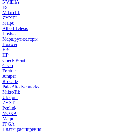
NVIDIA
FS
MikroTik
ZYXEL
Maipu
Allied Telesis
Hasivo
Маршрутизаторы
Huawei
H3C
HP
Check Point
Cisco
Fortinet
Juniper
Brocade
Palo Alto Networks
MikroTik
Ubiquiti
ZYXEL
Peplink
MOXA
Maipu
FPGA
Платы расширения