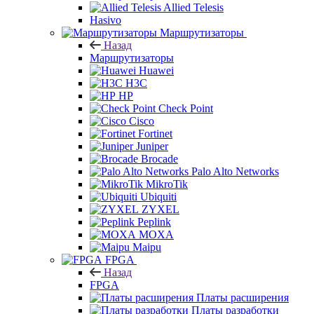
Allied Telesis
Hasivo
Маршрутизаторы
Назад
Маршрутизаторы
Huawei
H3C
HP
Check Point
Cisco
Fortinet
Juniper
Brocade
Palo Alto Networks
MikroTik
Ubiquiti
ZYXEL
Peplink
MOXA
Maipu
FPGA
Назад
FPGA
Платы расширения
Платы разработки