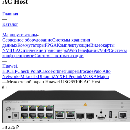
AC Host
Главная
—
Каталог
—
Маршрутизаторы
Серверное оборудование
Системы хранения
данных
Коммутаторы
FPGA
Комплектующие
Видеокарты
NVIDIA
Оптические трансиверы
WiFi
Телефония/VoIP
Системы
конференцсвязи
Системы автоматизации
—
Huawei
H3C
HP
Check Point
Cisco
Fortinet
Juniper
Brocade
Palo Alto
Networks
MikroTik
Ubiquiti
ZYXEL
Peplink
MOXA
Maipu
—
Межсетевой экран Huawei USG6510E AC Host
38 226
₽