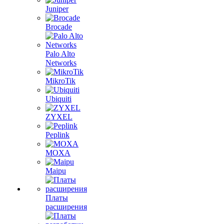
Juniper
Brocade
Palo Alto
Networks
MikroTik
Ubiquiti
ZYXEL
Peplink
MOXA
Maipu
Платы
расширения