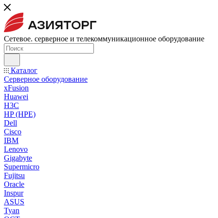
Сетевое. серверное и телекоммуникационное оборудование
Каталог
Серверное оборудование
xFusion
Huawei
H3C
HP (HPE)
Dell
Cisco
IBM
Lenovo
Gigabyte
Supermicro
Fujitsu
Oracle
Inspur
ASUS
Tyan