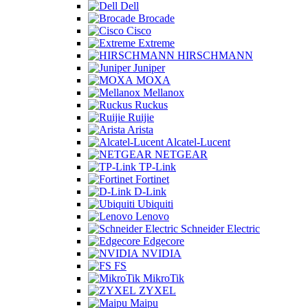
Dell
Brocade
Cisco
Extreme
HIRSCHMANN
Juniper
MOXA
Mellanox
Ruckus
Ruijie
Arista
Alcatel-Lucent
NETGEAR
TP-Link
Fortinet
D-Link
Ubiquiti
Lenovo
Schneider Electric
Edgecore
NVIDIA
FS
MikroTik
ZYXEL
Maipu