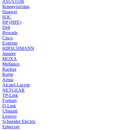
ASUSTOR
Коммутаторы
Huawei
H3C
HP (HPE)
Dell
Brocade
Cisco
Extreme
HIRSCHMANN
Juniper
MOXA
Mellanox
Ruckus
Ruijie
Arista
Alcatel-Lucent
NETGEAR
TP-Link
Fortinet
D-Link
Ubiquiti
Lenovo
Schneider Electric
Edgecore