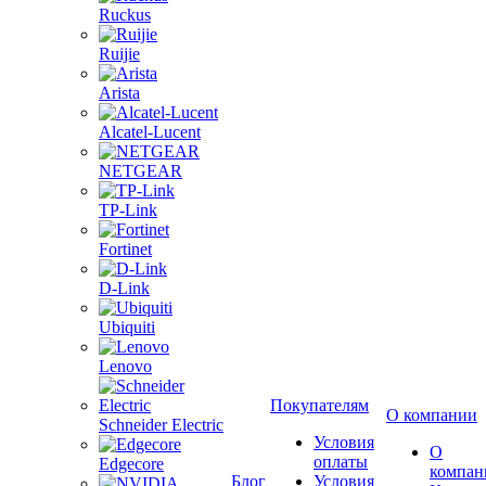
Ruckus
Ruijie
Arista
Alcatel-Lucent
NETGEAR
TP-Link
Fortinet
D-Link
Ubiquiti
Lenovo
Покупателям
О компании
Schneider Electric
Условия
О
оплаты
Edgecore
компан
Блог
Условия