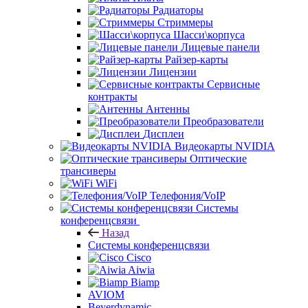
Радиаторы
Стриммеры
Шасси\корпуса
Лицевые панели
Райзер-карты
Лицензии
Сервисные
контракты
Антенны
Преобразователи
Дисплеи
Видеокарты NVIDIA
Оптические
трансиверы
WiFi
Телефония/VoIP
Системы
конференцсвязи
Назад
Системы конференцсвязи
Cisco
Aiwia
Biamp
AVIOM
Beyerdynamic