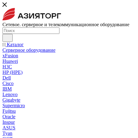
Сетевое. серверное и телекоммуникационное оборудование
Каталог
Серверное оборудование
xFusion
Huawei
H3C
HP (HPE)
Dell
Cisco
IBM
Lenovo
Gigabyte
Supermicro
Fujitsu
Oracle
Inspur
ASUS
Tyan