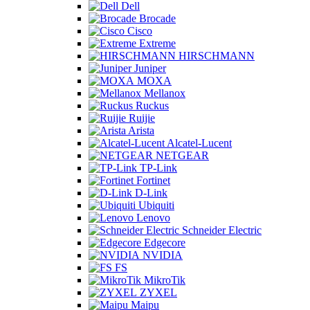
Dell
Brocade
Cisco
Extreme
HIRSCHMANN
Juniper
MOXA
Mellanox
Ruckus
Ruijie
Arista
Alcatel-Lucent
NETGEAR
TP-Link
Fortinet
D-Link
Ubiquiti
Lenovo
Schneider Electric
Edgecore
NVIDIA
FS
MikroTik
ZYXEL
Maipu