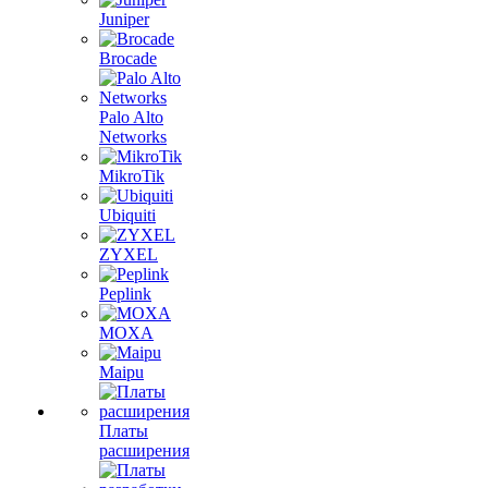
Juniper
Brocade
Palo Alto
Networks
MikroTik
Ubiquiti
ZYXEL
Peplink
MOXA
Maipu
Платы
расширения