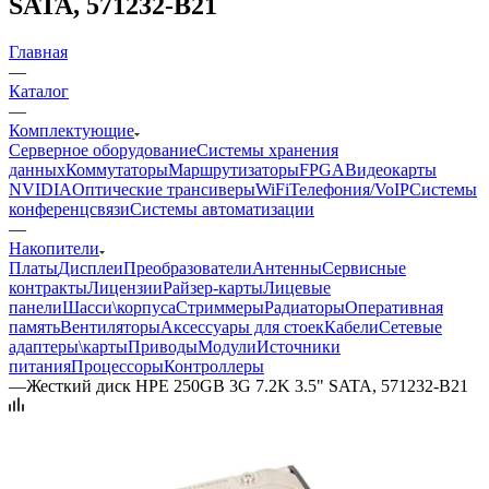
SATA, 571232-B21
Главная
—
Каталог
—
Комплектующие
Серверное оборудование
Системы хранения
данных
Коммутаторы
Маршрутизаторы
FPGA
Видеокарты
NVIDIA
Оптические трансиверы
WiFi
Телефония/VoIP
Системы
конференцсвязи
Системы автоматизации
—
Накопители
Платы
Дисплеи
Преобразователи
Антенны
Сервисные
контракты
Лицензии
Райзер-карты
Лицевые
панели
Шасси\корпуса
Стриммеры
Радиаторы
Оперативная
память
Вентиляторы
Аксессуары для стоек
Кабели
Сетевые
адаптеры\карты
Приводы
Модули
Источники
питания
Процессоры
Контроллеры
—
Жесткий диск HPE 250GB 3G 7.2K 3.5" SATA, 571232-B21