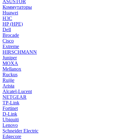
ASUSTOR
Коммутаторы
Huawei
H3C
HP (HPE)
Dell
Brocade
Cisco
Extreme
HIRSCHMANN
Juniper
MOXA
Mellanox
Ruckus
Ruijie
Arista
Alcatel-Lucent
NETGEAR
TP-Link
Fortinet
D-Link
Ubiquiti
Lenovo
Schneider Electric
Edgecore