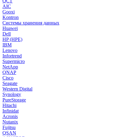
QCT
AIC
Gooxi
Kontron
Системы хранения данных
Huawei
Dell
HP (HPE)
IBM
Lenovo
Infortrend
Supermicro
NetApp
QNAP
Cisco
Seagate
Western Digital
Synology
PureStorage
Hitachi
Infinidat
Acronis
Nutanix
Fujitsu
QSAN