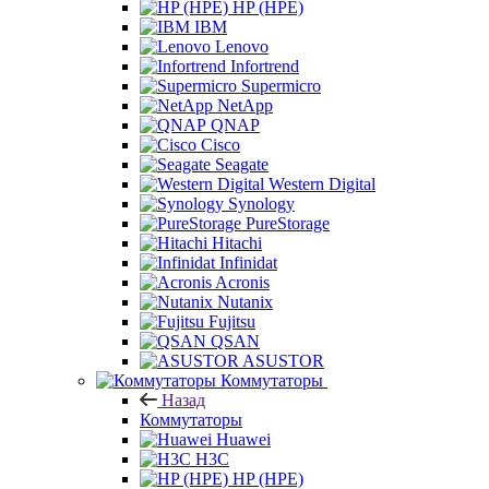
HP (HPE)
IBM
Lenovo
Infortrend
Supermicro
NetApp
QNAP
Cisco
Seagate
Western Digital
Synology
PureStorage
Hitachi
Infinidat
Acronis
Nutanix
Fujitsu
QSAN
ASUSTOR
Коммутаторы
Назад
Коммутаторы
Huawei
H3C
HP (HPE)