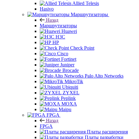
Allied Telesis
Hasivo
Маршрутизаторы
Назад
Маршрутизаторы
Huawei
H3C
HP
Check Point
Cisco
Fortinet
Juniper
Brocade
Palo Alto Networks
MikroTik
Ubiquiti
ZYXEL
Peplink
MOXA
Maipu
FPGA
Назад
FPGA
Платы расширения
Платы разработки