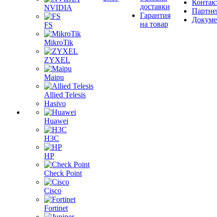
Контак
доставки
NVIDIA
Партне
Гарантия
Докум
на товар
FS
MikroTik
ZYXEL
Maipu
Allied Telesis
Hasivo
Huawei
H3C
HP
Check Point
Cisco
Fortinet