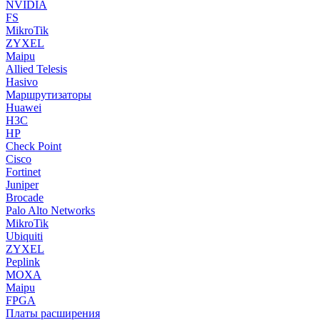
NVIDIA
FS
MikroTik
ZYXEL
Maipu
Allied Telesis
Hasivo
Маршрутизаторы
Huawei
H3C
HP
Check Point
Cisco
Fortinet
Juniper
Brocade
Palo Alto Networks
MikroTik
Ubiquiti
ZYXEL
Peplink
MOXA
Maipu
FPGA
Платы расширения