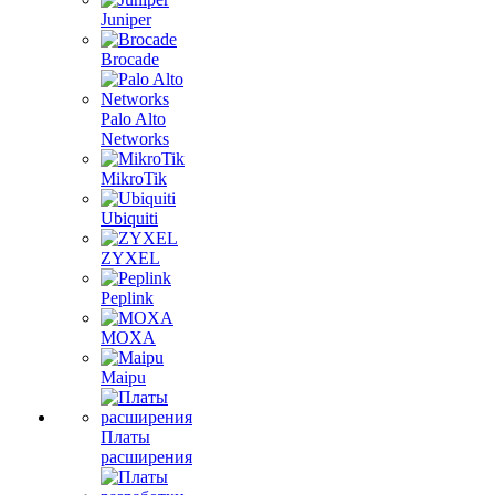
Juniper
Brocade
Palo Alto
Networks
MikroTik
Ubiquiti
ZYXEL
Peplink
MOXA
Maipu
Платы
расширения