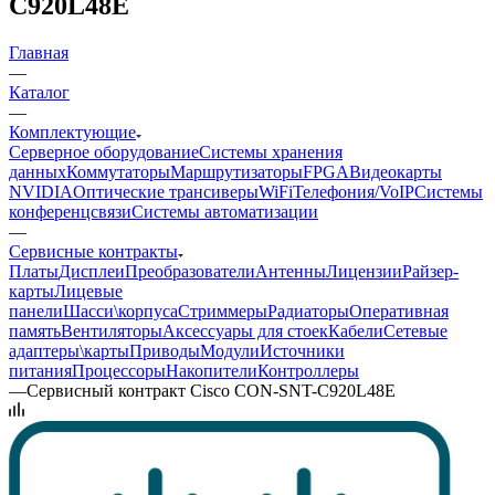
C920L48E
Главная
—
Каталог
—
Комплектующие
Серверное оборудование
Системы хранения
данных
Коммутаторы
Маршрутизаторы
FPGA
Видеокарты
NVIDIA
Оптические трансиверы
WiFi
Телефония/VoIP
Системы
конференцсвязи
Системы автоматизации
—
Сервисные контракты
Платы
Дисплеи
Преобразователи
Антенны
Лицензии
Райзер-
карты
Лицевые
панели
Шасси\корпуса
Стриммеры
Радиаторы
Оперативная
память
Вентиляторы
Аксессуары для стоек
Кабели
Сетевые
адаптеры\карты
Приводы
Модули
Источники
питания
Процессоры
Накопители
Контроллеры
—
Сервисный контракт Cisco CON-SNT-C920L48E