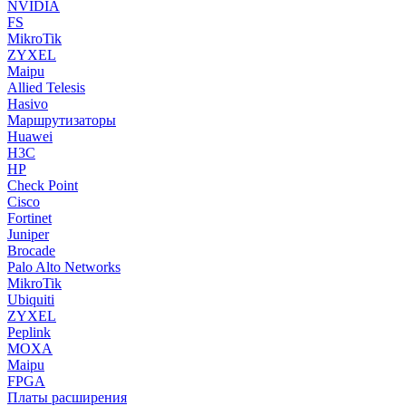
NVIDIA
FS
MikroTik
ZYXEL
Maipu
Allied Telesis
Hasivo
Маршрутизаторы
Huawei
H3C
HP
Check Point
Cisco
Fortinet
Juniper
Brocade
Palo Alto Networks
MikroTik
Ubiquiti
ZYXEL
Peplink
MOXA
Maipu
FPGA
Платы расширения