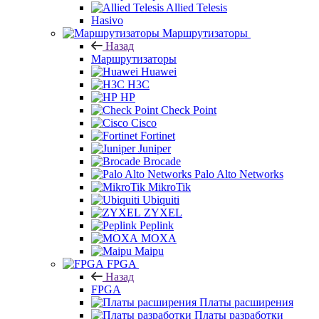
Allied Telesis
Hasivo
Маршрутизаторы
Назад
Маршрутизаторы
Huawei
H3C
HP
Check Point
Cisco
Fortinet
Juniper
Brocade
Palo Alto Networks
MikroTik
Ubiquiti
ZYXEL
Peplink
MOXA
Maipu
FPGA
Назад
FPGA
Платы расширения
Платы разработки