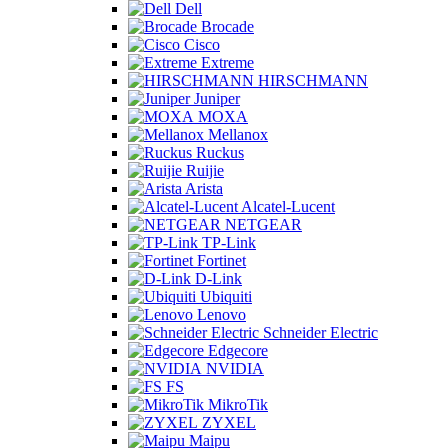
Dell
Brocade
Cisco
Extreme
HIRSCHMANN
Juniper
MOXA
Mellanox
Ruckus
Ruijie
Arista
Alcatel-Lucent
NETGEAR
TP-Link
Fortinet
D-Link
Ubiquiti
Lenovo
Schneider Electric
Edgecore
NVIDIA
FS
MikroTik
ZYXEL
Maipu