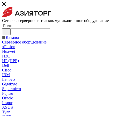
Сетевое. серверное и телекоммуникационное оборудование
Каталог
Серверное оборудование
xFusion
Huawei
H3C
HP (HPE)
Dell
Cisco
IBM
Lenovo
Gigabyte
Supermicro
Fujitsu
Oracle
Inspur
ASUS
Tyan