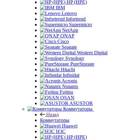
HP (HPE)
IBM
Lenovo
Infortrend
Supermicro
NetApp
QNAP
Cisco
Seagate
Western Digital
Synology
PureStorage
Hitachi
Infinidat
Acronis
Nutanix
Fujitsu
QSAN
ASUSTOR
Коммутаторы
Назад
Коммутаторы
Huawei
H3C
HP (HPE)