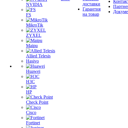
Контак
доставки
NVIDIA
Партне
Гарантия
Докум
на товар
FS
MikroTik
ZYXEL
Maipu
Allied Telesis
Hasivo
Huawei
H3C
HP
Check Point
Cisco
Fortinet