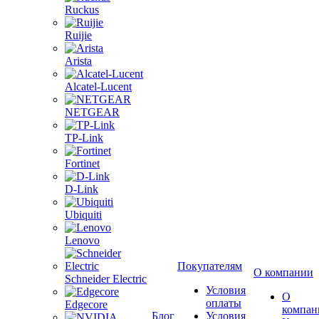
Ruckus
Ruijie
Arista
Alcatel-Lucent
NETGEAR
TP-Link
Fortinet
D-Link
Ubiquiti
Lenovo
Покупателям
О компании
Schneider Electric
Условия
О
оплаты
Edgecore
компан
Блог
Условия