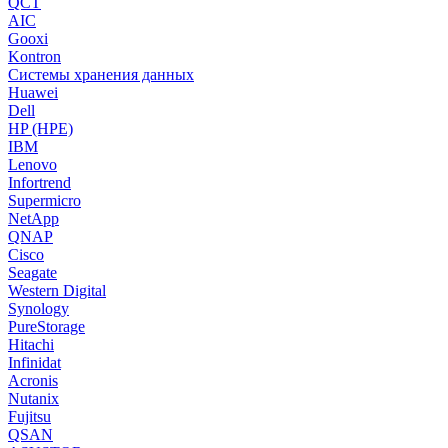
QCT
AIC
Gooxi
Kontron
Системы хранения данных
Huawei
Dell
HP (HPE)
IBM
Lenovo
Infortrend
Supermicro
NetApp
QNAP
Cisco
Seagate
Western Digital
Synology
PureStorage
Hitachi
Infinidat
Acronis
Nutanix
Fujitsu
QSAN