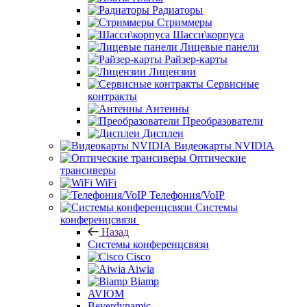
Радиаторы
Стриммеры
Шасси\корпуса
Лицевые панели
Райзер-карты
Лицензии
Сервисные
контракты
Антенны
Преобразователи
Дисплеи
Видеокарты NVIDIA
Оптические
трансиверы
WiFi
Телефония/VoIP
Системы
конференцсвязи
Назад
Системы конференцсвязи
Cisco
Aiwia
Biamp
AVIOM
Beyerdynamic