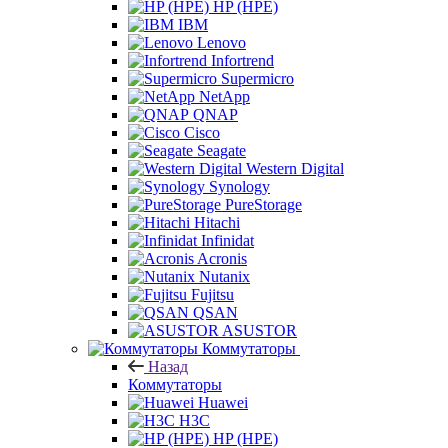
HP (HPE)
IBM
Lenovo
Infortrend
Supermicro
NetApp
QNAP
Cisco
Seagate
Western Digital
Synology
PureStorage
Hitachi
Infinidat
Acronis
Nutanix
Fujitsu
QSAN
ASUSTOR
Коммутаторы
Назад
Коммутаторы
Huawei
H3C
HP (HPE)