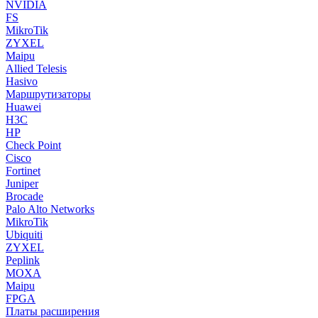
NVIDIA
FS
MikroTik
ZYXEL
Maipu
Allied Telesis
Hasivo
Маршрутизаторы
Huawei
H3C
HP
Check Point
Cisco
Fortinet
Juniper
Brocade
Palo Alto Networks
MikroTik
Ubiquiti
ZYXEL
Peplink
MOXA
Maipu
FPGA
Платы расширения