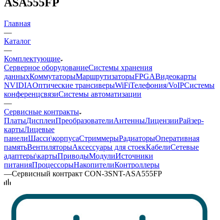
ASA555FP
Главная
—
Каталог
—
Комплектующие
Серверное оборудование
Системы хранения
данных
Коммутаторы
Маршрутизаторы
FPGA
Видеокарты
NVIDIA
Оптические трансиверы
WiFi
Телефония/VoIP
Системы
конференцсвязи
Системы автоматизации
—
Сервисные контракты
Платы
Дисплеи
Преобразователи
Антенны
Лицензии
Райзер-
карты
Лицевые
панели
Шасси\корпуса
Стриммеры
Радиаторы
Оперативная
память
Вентиляторы
Аксессуары для стоек
Кабели
Сетевые
адаптеры\карты
Приводы
Модули
Источники
питания
Процессоры
Накопители
Контроллеры
—
Сервисный контракт CON-3SNT-ASA555FP