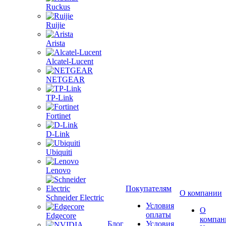
Ruckus
Ruijie
Arista
Alcatel-Lucent
NETGEAR
TP-Link
Fortinet
D-Link
Ubiquiti
Lenovo
Покупателям
О компании
Schneider Electric
Условия
О
оплаты
Edgecore
компан
Блог
Условия