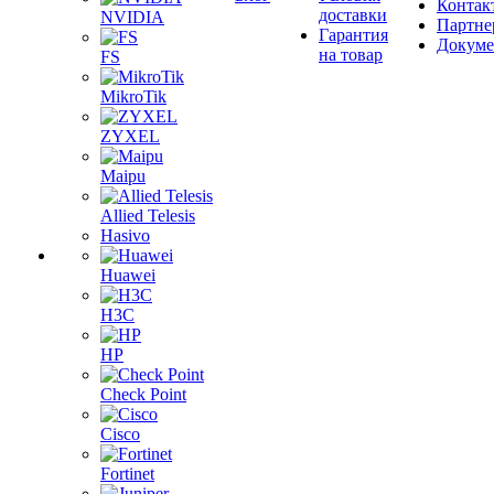
Контак
доставки
NVIDIA
Партне
Гарантия
Докум
на товар
FS
MikroTik
ZYXEL
Maipu
Allied Telesis
Hasivo
Huawei
H3C
HP
Check Point
Cisco
Fortinet