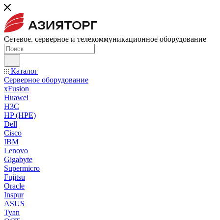
Сетевое. серверное и телекоммуникационное оборудование
Каталог
Серверное оборудование
xFusion
Huawei
H3C
HP (HPE)
Dell
Cisco
IBM
Lenovo
Gigabyte
Supermicro
Fujitsu
Oracle
Inspur
ASUS
Tyan