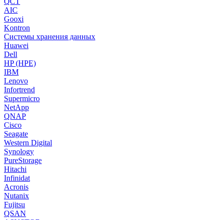
QCT
AIC
Gooxi
Kontron
Системы хранения данных
Huawei
Dell
HP (HPE)
IBM
Lenovo
Infortrend
Supermicro
NetApp
QNAP
Cisco
Seagate
Western Digital
Synology
PureStorage
Hitachi
Infinidat
Acronis
Nutanix
Fujitsu
QSAN