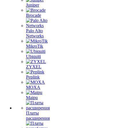
Juniper
Brocade
Palo Alto
Networks
MikroTik
Ubiquiti
ZYXEL
Peplink
MOXA
Maipu
Платы
расширения