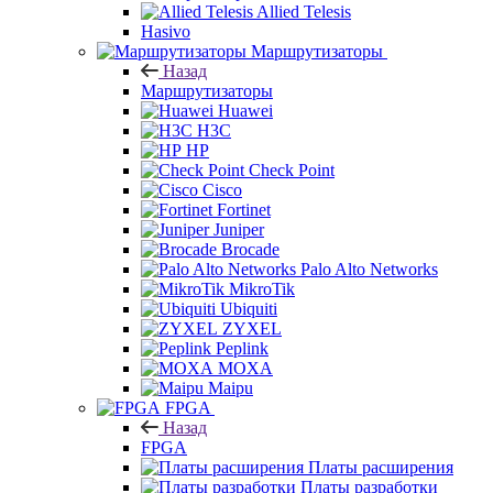
Allied Telesis
Hasivo
Маршрутизаторы
Назад
Маршрутизаторы
Huawei
H3C
HP
Check Point
Cisco
Fortinet
Juniper
Brocade
Palo Alto Networks
MikroTik
Ubiquiti
ZYXEL
Peplink
MOXA
Maipu
FPGA
Назад
FPGA
Платы расширения
Платы разработки