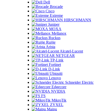
Dell
Brocade
Cisco
Extreme
HIRSCHMANN
Juniper
MOXA
Mellanox
Ruckus
Ruijie
Arista
Alcatel-Lucent
NETGEAR
TP-Link
Fortinet
D-Link
Ubiquiti
Lenovo
Schneider Electric
Edgecore
NVIDIA
FS
MikroTik
ZYXEL
Maipu