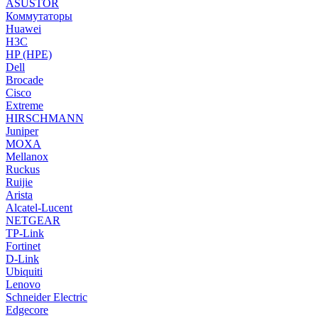
ASUSTOR
Коммутаторы
Huawei
H3C
HP (HPE)
Dell
Brocade
Cisco
Extreme
HIRSCHMANN
Juniper
MOXA
Mellanox
Ruckus
Ruijie
Arista
Alcatel-Lucent
NETGEAR
TP-Link
Fortinet
D-Link
Ubiquiti
Lenovo
Schneider Electric
Edgecore