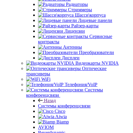
Радиаторы
Стриммеры
Шасси\корпуса
Лицевые панели
Райзер-карты
Лицензии
Сервисные
контракты
Антенны
Преобразователи
Дисплеи
Видеокарты NVIDIA
Оптические
трансиверы
WiFi
Телефония/VoIP
Системы
конференцсвязи
Назад
Системы конференцсвязи
Cisco
Aiwia
Biamp
AVIOM
Beyerdynamic