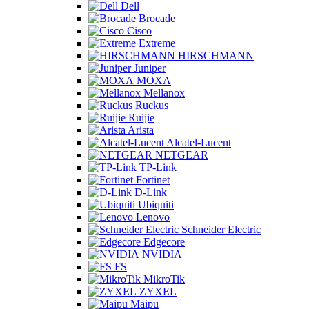
Dell
Brocade
Cisco
Extreme
HIRSCHMANN
Juniper
MOXA
Mellanox
Ruckus
Ruijie
Arista
Alcatel-Lucent
NETGEAR
TP-Link
Fortinet
D-Link
Ubiquiti
Lenovo
Schneider Electric
Edgecore
NVIDIA
FS
MikroTik
ZYXEL
Maipu