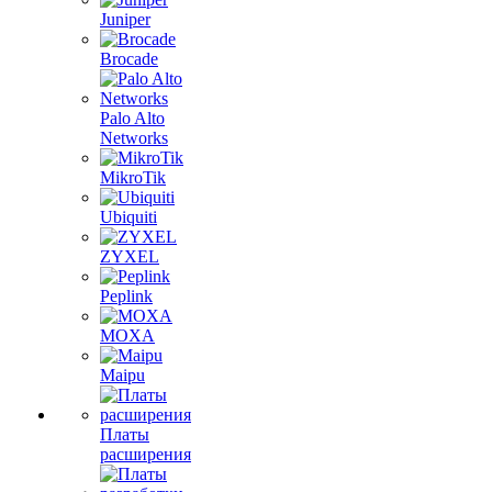
Juniper
Brocade
Palo Alto
Networks
MikroTik
Ubiquiti
ZYXEL
Peplink
MOXA
Maipu
Платы
расширения