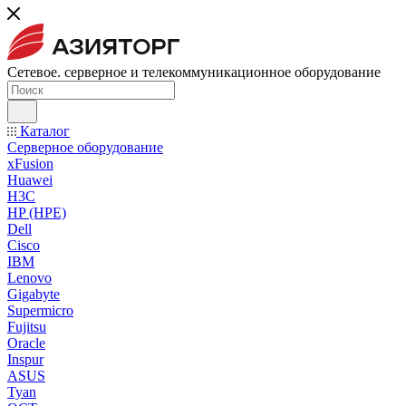
Сетевое. серверное и телекоммуникационное оборудование
Каталог
Серверное оборудование
xFusion
Huawei
H3C
HP (HPE)
Dell
Cisco
IBM
Lenovo
Gigabyte
Supermicro
Fujitsu
Oracle
Inspur
ASUS
Tyan