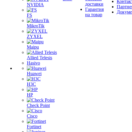
Контак
доставки
NVIDIA
Партне
Гарантия
Докум
на товар
FS
MikroTik
ZYXEL
Maipu
Allied Telesis
Hasivo
Huawei
H3C
HP
Check Point
Cisco
Fortinet