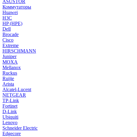
ASUSTOR
Коммутаторы
Huawei
H3C
HP (HPE)
Dell
Brocade
Cisco
Extreme
HIRSCHMANN
Juniper
MOXA
Mellanox
Ruckus
Ruijie
Arista
Alcatel-Lucent
NETGEAR
TP-Link
Fortinet
D-Link
Ubiquiti
Lenovo
Schneider Electric
Edgecore