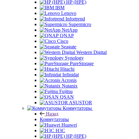
HP (HPE)
IBM
Lenovo
Infortrend
Supermicro
NetApp
QNAP
Cisco
Seagate
Western Digital
Synology
PureStorage
Hitachi
Infinidat
Acronis
Nutanix
Fujitsu
QSAN
ASUSTOR
Коммутаторы
Назад
Коммутаторы
Huawei
H3C
HP (HPE)