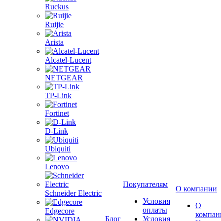
Ruckus
Ruijie
Arista
Alcatel-Lucent
NETGEAR
TP-Link
Fortinet
D-Link
Ubiquiti
Lenovo
Покупателям
О компании
Schneider Electric
Условия
О
оплаты
Edgecore
компан
Блог
Условия