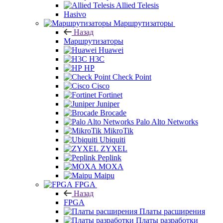
Allied Telesis
Hasivo
Маршрутизаторы
Назад
Маршрутизаторы
Huawei
H3C
HP
Check Point
Cisco
Fortinet
Juniper
Brocade
Palo Alto Networks
MikroTik
Ubiquiti
ZYXEL
Peplink
MOXA
Maipu
FPGA
Назад
FPGA
Платы расширения
Платы разработки