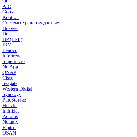
QCT
AIC
Gooxi
Kontron
Системы хранения данных
Huawei
Dell
HP (HPE)
IBM
Lenovo
Infortrend
Supermicro
NetApp
QNAP
Cisco
Seagate
Western Digital
Synology
PureStorage
Hitachi
Infinidat
Acronis
Nutanix
Fujitsu
QSAN