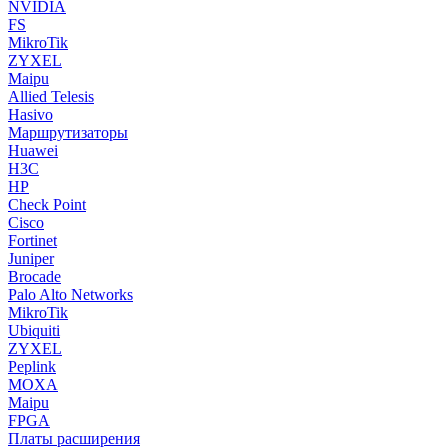
NVIDIA
FS
MikroTik
ZYXEL
Maipu
Allied Telesis
Hasivo
Маршрутизаторы
Huawei
H3C
HP
Check Point
Cisco
Fortinet
Juniper
Brocade
Palo Alto Networks
MikroTik
Ubiquiti
ZYXEL
Peplink
MOXA
Maipu
FPGA
Платы расширения