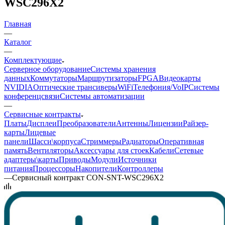
WSC296X2
Главная
—
Каталог
—
Комплектующие
Серверное оборудование
Системы хранения
данных
Коммутаторы
Маршрутизаторы
FPGA
Видеокарты
NVIDIA
Оптические трансиверы
WiFi
Телефония/VoIP
Системы
конференцсвязи
Системы автоматизации
—
Сервисные контракты
Платы
Дисплеи
Преобразователи
Антенны
Лицензии
Райзер-
карты
Лицевые
панели
Шасси\корпуса
Стриммеры
Радиаторы
Оперативная
память
Вентиляторы
Аксессуары для стоек
Кабели
Сетевые
адаптеры\карты
Приводы
Модули
Источники
питания
Процессоры
Накопители
Контроллеры
—
Сервисный контракт CON-SNT-WSC296X2