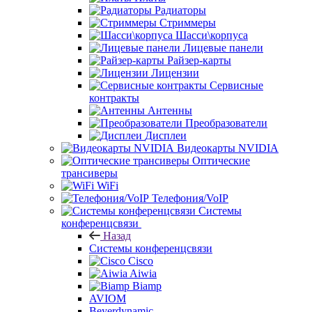
Радиаторы
Стриммеры
Шасси\корпуса
Лицевые панели
Райзер-карты
Лицензии
Сервисные
контракты
Антенны
Преобразователи
Дисплеи
Видеокарты NVIDIA
Оптические
трансиверы
WiFi
Телефония/VoIP
Системы
конференцсвязи
Назад
Системы конференцсвязи
Cisco
Aiwia
Biamp
AVIOM
Beyerdynamic