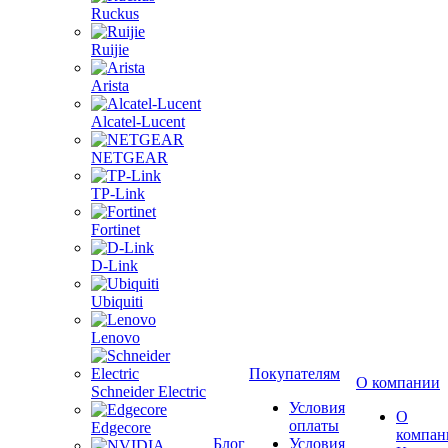
Ruckus
Ruijie
Arista
Alcatel-Lucent
NETGEAR
TP-Link
Fortinet
D-Link
Ubiquiti
Lenovo
Покупателям
О компании
Schneider Electric
Условия
О
оплаты
Edgecore
компан
Блог
Условия