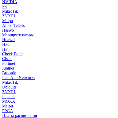
NVIDIA
FS
MikroTik
ZYXEL
Maipu
Allied Telesis
Hasivo
Маршрутизаторы
Huawei
H3C
HP
Check Point
Cisco
Fortinet
Juniper
Brocade
Palo Alto Networks
MikroTik
Ubiquiti
ZYXEL
Peplink
MOXA
Maipu
FPGA
Платы расширения