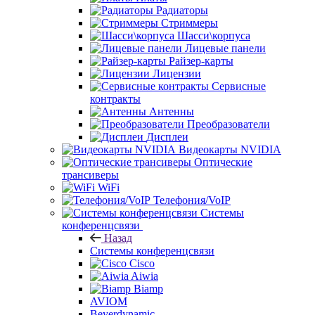
Радиаторы
Стриммеры
Шасси\корпуса
Лицевые панели
Райзер-карты
Лицензии
Сервисные
контракты
Антенны
Преобразователи
Дисплеи
Видеокарты NVIDIA
Оптические
трансиверы
WiFi
Телефония/VoIP
Системы
конференцсвязи
Назад
Системы конференцсвязи
Cisco
Aiwia
Biamp
AVIOM
Beyerdynamic