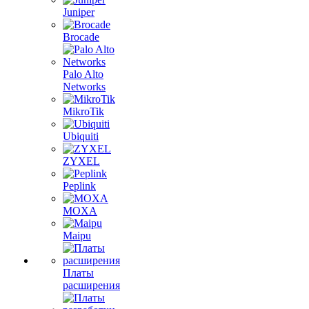
Juniper
Brocade
Palo Alto
Networks
MikroTik
Ubiquiti
ZYXEL
Peplink
MOXA
Maipu
Платы
расширения