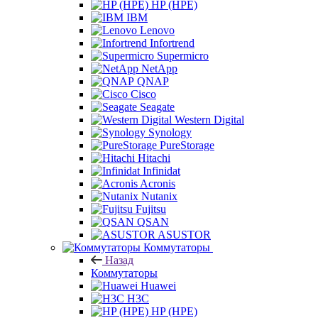
HP (HPE)
IBM
Lenovo
Infortrend
Supermicro
NetApp
QNAP
Cisco
Seagate
Western Digital
Synology
PureStorage
Hitachi
Infinidat
Acronis
Nutanix
Fujitsu
QSAN
ASUSTOR
Коммутаторы
Назад
Коммутаторы
Huawei
H3C
HP (HPE)