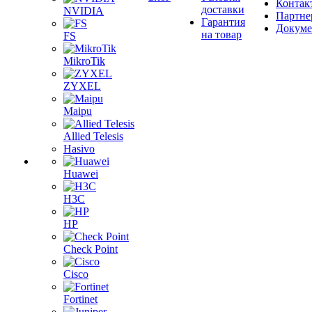
Контак
доставки
NVIDIA
Партне
Гарантия
Докум
на товар
FS
MikroTik
ZYXEL
Maipu
Allied Telesis
Hasivo
Huawei
H3C
HP
Check Point
Cisco
Fortinet