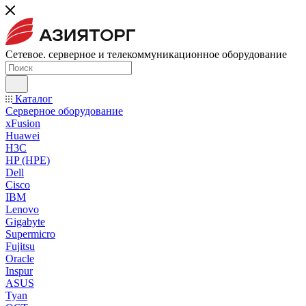
Сетевое. серверное и телекоммуникационное оборудование
Каталог
Серверное оборудование
xFusion
Huawei
H3C
HP (HPE)
Dell
Cisco
IBM
Lenovo
Gigabyte
Supermicro
Fujitsu
Oracle
Inspur
ASUS
Tyan