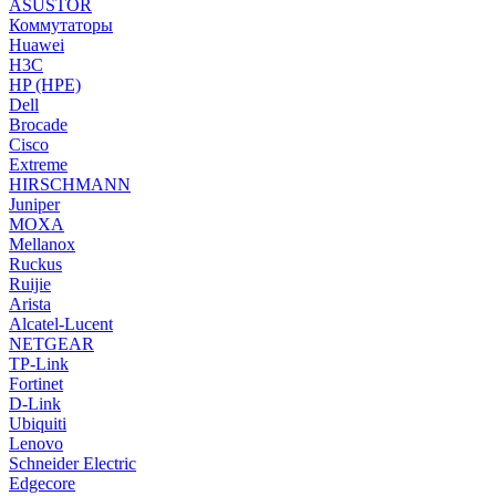
ASUSTOR
Коммутаторы
Huawei
H3C
HP (HPE)
Dell
Brocade
Cisco
Extreme
HIRSCHMANN
Juniper
MOXA
Mellanox
Ruckus
Ruijie
Arista
Alcatel-Lucent
NETGEAR
TP-Link
Fortinet
D-Link
Ubiquiti
Lenovo
Schneider Electric
Edgecore