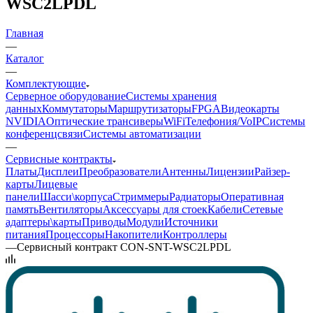
WSC2LPDL
Главная
—
Каталог
—
Комплектующие
Серверное оборудование
Системы хранения
данных
Коммутаторы
Маршрутизаторы
FPGA
Видеокарты
NVIDIA
Оптические трансиверы
WiFi
Телефония/VoIP
Системы
конференцсвязи
Системы автоматизации
—
Сервисные контракты
Платы
Дисплеи
Преобразователи
Антенны
Лицензии
Райзер-
карты
Лицевые
панели
Шасси\корпуса
Стриммеры
Радиаторы
Оперативная
память
Вентиляторы
Аксессуары для стоек
Кабели
Сетевые
адаптеры\карты
Приводы
Модули
Источники
питания
Процессоры
Накопители
Контроллеры
—
Сервисный контракт CON-SNT-WSC2LPDL