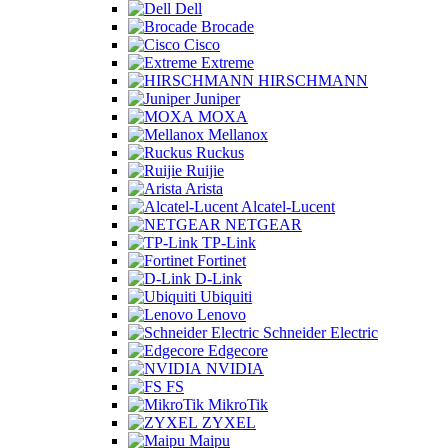
Dell
Brocade
Cisco
Extreme
HIRSCHMANN
Juniper
MOXA
Mellanox
Ruckus
Ruijie
Arista
Alcatel-Lucent
NETGEAR
TP-Link
Fortinet
D-Link
Ubiquiti
Lenovo
Schneider Electric
Edgecore
NVIDIA
FS
MikroTik
ZYXEL
Maipu