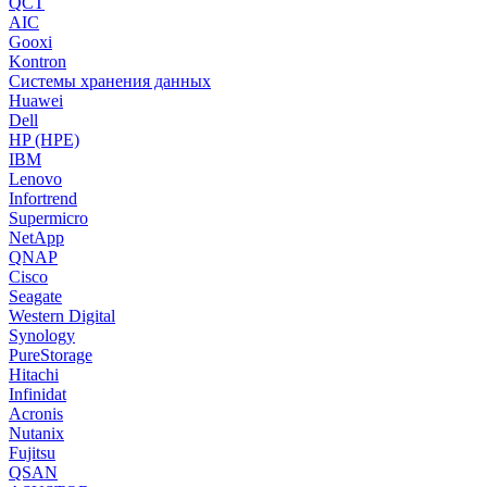
QCT
AIC
Gooxi
Kontron
Системы хранения данных
Huawei
Dell
HP (HPE)
IBM
Lenovo
Infortrend
Supermicro
NetApp
QNAP
Cisco
Seagate
Western Digital
Synology
PureStorage
Hitachi
Infinidat
Acronis
Nutanix
Fujitsu
QSAN