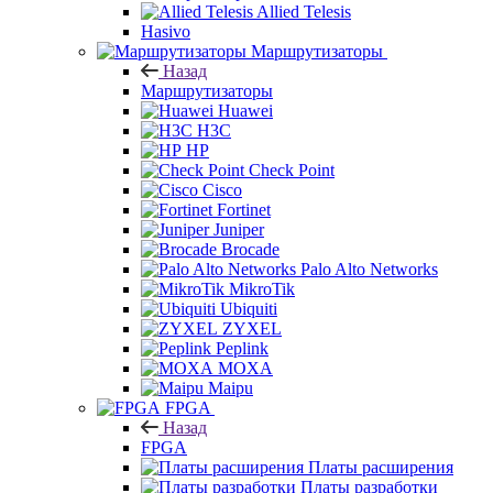
Allied Telesis
Hasivo
Маршрутизаторы
Назад
Маршрутизаторы
Huawei
H3C
HP
Check Point
Cisco
Fortinet
Juniper
Brocade
Palo Alto Networks
MikroTik
Ubiquiti
ZYXEL
Peplink
MOXA
Maipu
FPGA
Назад
FPGA
Платы расширения
Платы разработки