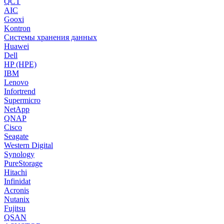
QCT
AIC
Gooxi
Kontron
Системы хранения данных
Huawei
Dell
HP (HPE)
IBM
Lenovo
Infortrend
Supermicro
NetApp
QNAP
Cisco
Seagate
Western Digital
Synology
PureStorage
Hitachi
Infinidat
Acronis
Nutanix
Fujitsu
QSAN