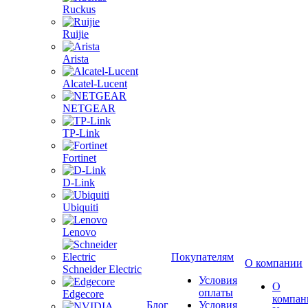
Ruckus
Ruijie
Arista
Alcatel-Lucent
NETGEAR
TP-Link
Fortinet
D-Link
Ubiquiti
Lenovo
Покупателям
О компании
Schneider Electric
Условия
О
оплаты
Edgecore
компан
Блог
Условия