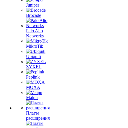
Juniper
Brocade
Palo Alto
Networks
MikroTik
Ubiquiti
ZYXEL
Peplink
MOXA
Maipu
Платы
расширения