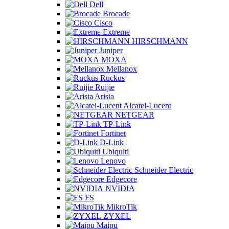
Dell
Brocade
Cisco
Extreme
HIRSCHMANN
Juniper
MOXA
Mellanox
Ruckus
Ruijie
Arista
Alcatel-Lucent
NETGEAR
TP-Link
Fortinet
D-Link
Ubiquiti
Lenovo
Schneider Electric
Edgecore
NVIDIA
FS
MikroTik
ZYXEL
Maipu