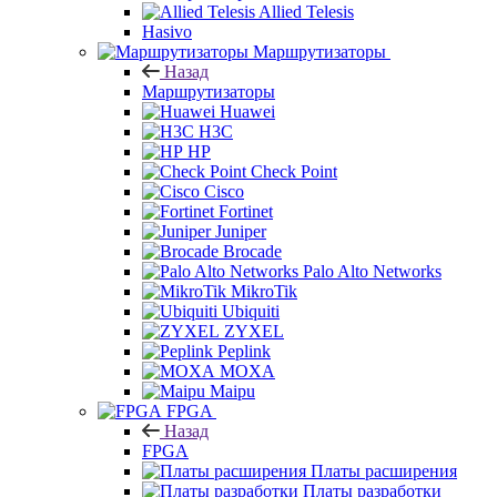
Allied Telesis
Hasivo
Маршрутизаторы
Назад
Маршрутизаторы
Huawei
H3C
HP
Check Point
Cisco
Fortinet
Juniper
Brocade
Palo Alto Networks
MikroTik
Ubiquiti
ZYXEL
Peplink
MOXA
Maipu
FPGA
Назад
FPGA
Платы расширения
Платы разработки