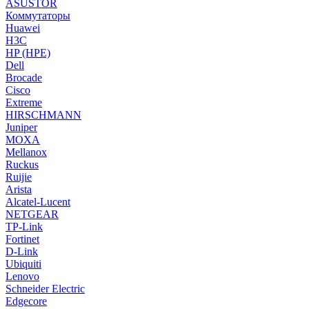
ASUSTOR
Коммутаторы
Huawei
H3C
HP (HPE)
Dell
Brocade
Cisco
Extreme
HIRSCHMANN
Juniper
MOXA
Mellanox
Ruckus
Ruijie
Arista
Alcatel-Lucent
NETGEAR
TP-Link
Fortinet
D-Link
Ubiquiti
Lenovo
Schneider Electric
Edgecore