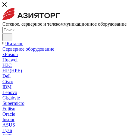
Сетевое. серверное и телекоммуникационное оборудование
Каталог
Серверное оборудование
xFusion
Huawei
H3C
HP (HPE)
Dell
Cisco
IBM
Lenovo
Gigabyte
Supermicro
Fujitsu
Oracle
Inspur
ASUS
Tyan