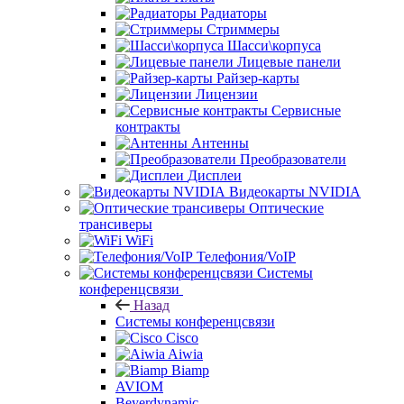
Радиаторы
Стриммеры
Шасси\корпуса
Лицевые панели
Райзер-карты
Лицензии
Сервисные
контракты
Антенны
Преобразователи
Дисплеи
Видеокарты NVIDIA
Оптические
трансиверы
WiFi
Телефония/VoIP
Системы
конференцсвязи
Назад
Системы конференцсвязи
Cisco
Aiwia
Biamp
AVIOM
Beyerdynamic