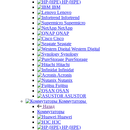
HP (HPE)
IBM
Lenovo
Infortrend
Supermicro
NetApp
QNAP
Cisco
Seagate
Western Digital
Synology
PureStorage
Hitachi
Infinidat
Acronis
Nutanix
Fujitsu
QSAN
ASUSTOR
Коммутаторы
Назад
Коммутаторы
Huawei
H3C
HP (HPE)