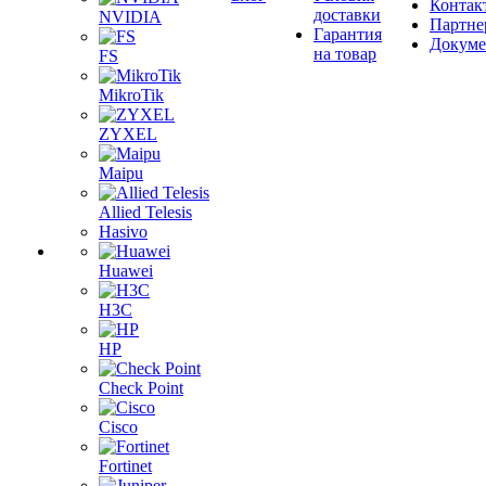
Контак
доставки
NVIDIA
Партне
Гарантия
Докум
на товар
FS
MikroTik
ZYXEL
Maipu
Allied Telesis
Hasivo
Huawei
H3C
HP
Check Point
Cisco
Fortinet