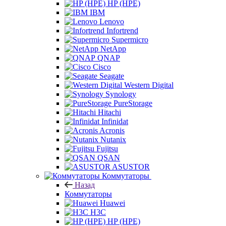
HP (HPE)
IBM
Lenovo
Infortrend
Supermicro
NetApp
QNAP
Cisco
Seagate
Western Digital
Synology
PureStorage
Hitachi
Infinidat
Acronis
Nutanix
Fujitsu
QSAN
ASUSTOR
Коммутаторы
Назад
Коммутаторы
Huawei
H3C
HP (HPE)