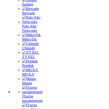
Juniper
Brocade
Palo Alto
Networks
MikroTik
Ubiquiti
ZYXEL
Peplink
MOXA
Maipu
Платы
расширения