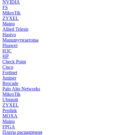
NVIDIA
FS
MikroTik
ZYXEL
Maipu
Allied Telesis
Hasivo
Маршрутизаторы
Huawei
H3C
HP
Check Point
Cisco
Fortinet
Juniper
Brocade
Palo Alto Networks
MikroTik
Ubiquiti
ZYXEL
Peplink
MOXA
Maipu
FPGA
Платы расширения