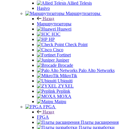
Allied Telesis
Hasivo
Маршрутизаторы
Назад
Маршрутизаторы
Huawei
H3C
HP
Check Point
Cisco
Fortinet
Juniper
Brocade
Palo Alto Networks
MikroTik
Ubiquiti
ZYXEL
Peplink
MOXA
Maipu
FPGA
Назад
FPGA
Платы расширения
Платы разработки