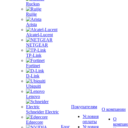
Ruckus
Ruijie
Arista
Alcatel-Lucent
NETGEAR
TP-Link
Fortinet
D-Link
Ubiquiti
Lenovo
Покупателям
О компании
Schneider Electric
Условия
О
оплаты
Edgecore
компан
Блог
Условия