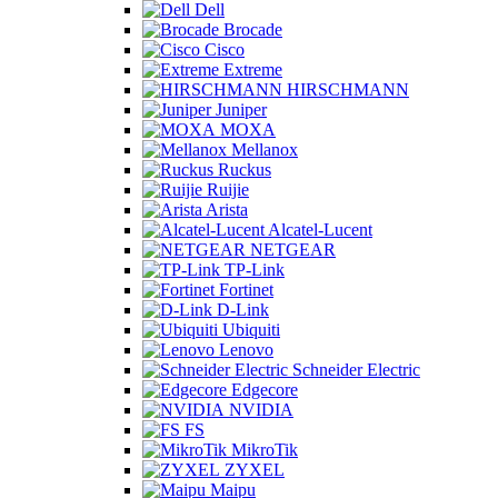
Dell
Brocade
Cisco
Extreme
HIRSCHMANN
Juniper
MOXA
Mellanox
Ruckus
Ruijie
Arista
Alcatel-Lucent
NETGEAR
TP-Link
Fortinet
D-Link
Ubiquiti
Lenovo
Schneider Electric
Edgecore
NVIDIA
FS
MikroTik
ZYXEL
Maipu