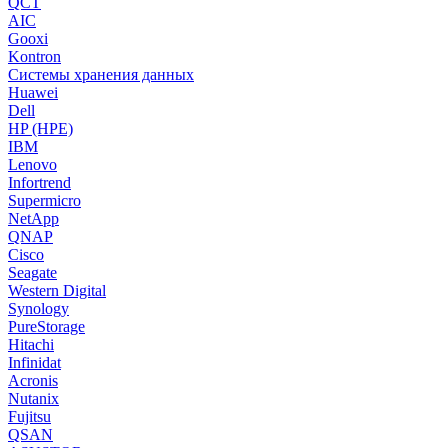
QCT
AIC
Gooxi
Kontron
Системы хранения данных
Huawei
Dell
HP (HPE)
IBM
Lenovo
Infortrend
Supermicro
NetApp
QNAP
Cisco
Seagate
Western Digital
Synology
PureStorage
Hitachi
Infinidat
Acronis
Nutanix
Fujitsu
QSAN