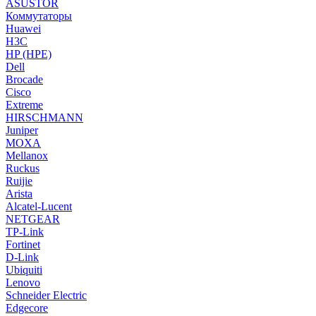
ASUSTOR
Коммутаторы
Huawei
H3C
HP (HPE)
Dell
Brocade
Cisco
Extreme
HIRSCHMANN
Juniper
MOXA
Mellanox
Ruckus
Ruijie
Arista
Alcatel-Lucent
NETGEAR
TP-Link
Fortinet
D-Link
Ubiquiti
Lenovo
Schneider Electric
Edgecore