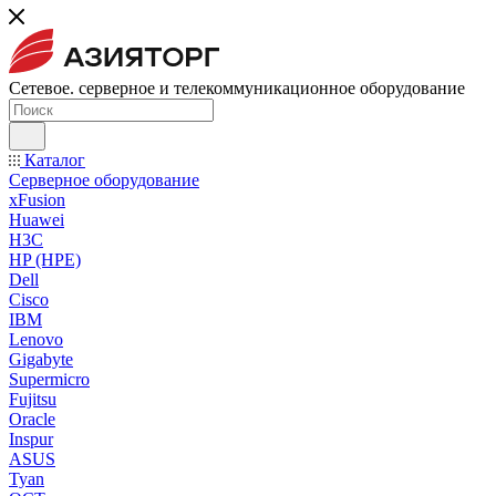
Сетевое. серверное и телекоммуникационное оборудование
Каталог
Серверное оборудование
xFusion
Huawei
H3C
HP (HPE)
Dell
Cisco
IBM
Lenovo
Gigabyte
Supermicro
Fujitsu
Oracle
Inspur
ASUS
Tyan