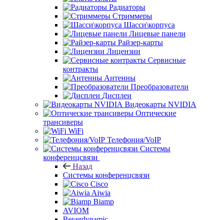
Радиаторы
Стриммеры
Шасси\корпуса
Лицевые панели
Райзер-карты
Лицензии
Сервисные
контракты
Антенны
Преобразователи
Дисплеи
Видеокарты NVIDIA
Оптические
трансиверы
WiFi
Телефония/VoIP
Системы
конференцсвязи
Назад
Системы конференцсвязи
Cisco
Aiwia
Biamp
AVIOM
Beyerdynamic