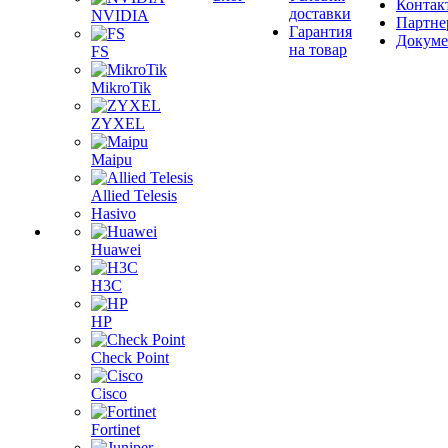
Контак
доставки
NVIDIA
Партне
Гарантия
Докум
на товар
FS
MikroTik
ZYXEL
Maipu
Allied Telesis
Hasivo
Huawei
H3C
HP
Check Point
Cisco
Fortinet