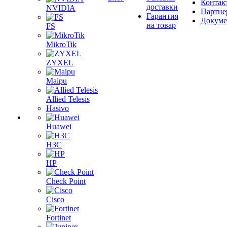
Контак
доставки
NVIDIA
Партне
Гарантия
Докум
на товар
FS
MikroTik
ZYXEL
Maipu
Allied Telesis
Hasivo
Huawei
H3C
HP
Check Point
Cisco
Fortinet