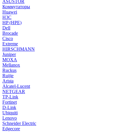
ASUSTOR
Коммутаторы
Huawei
H3C
HP (HPE)
Dell
Brocade
Cisco
Extreme
HIRSCHMANN
Juniper
MOXA
Mellanox
Ruckus
Ruijie
Arista
Alcatel-Lucent
NETGEAR
TP-Link
Fortinet
D-Link
Ubiquiti
Lenovo
Schneider Electric
Edgecore