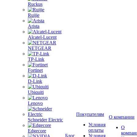
Ruckus
Ruijie
Arista
Alcatel-Lucent
NETGEAR
TP-Link
Fortinet
D-Link
Ubiquiti
Lenovo
Покупателям
О компании
Schneider Electric
Условия
О
оплаты
Edgecore
компан
Блог
Условия