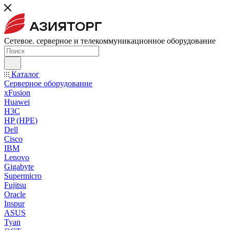
Сетевое. серверное и телекоммуникационное оборудование
Каталог
Серверное оборудование
xFusion
Huawei
H3C
HP (HPE)
Dell
Cisco
IBM
Lenovo
Gigabyte
Supermicro
Fujitsu
Oracle
Inspur
ASUS
Tyan