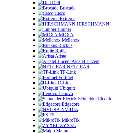
Dell
Brocade
Cisco
Extreme
HIRSCHMANN
Juniper
MOXA
Mellanox
Ruckus
Ruijie
Arista
Alcatel-Lucent
NETGEAR
TP-Link
Fortinet
D-Link
Ubiquiti
Lenovo
Schneider Electric
Edgecore
NVIDIA
FS
MikroTik
ZYXEL
Maipu