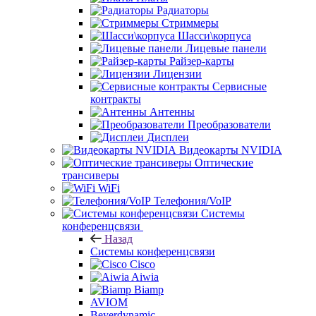
Радиаторы
Стриммеры
Шасси\корпуса
Лицевые панели
Райзер-карты
Лицензии
Сервисные
контракты
Антенны
Преобразователи
Дисплеи
Видеокарты NVIDIA
Оптические
трансиверы
WiFi
Телефония/VoIP
Системы
конференцсвязи
Назад
Системы конференцсвязи
Cisco
Aiwia
Biamp
AVIOM
Beyerdynamic