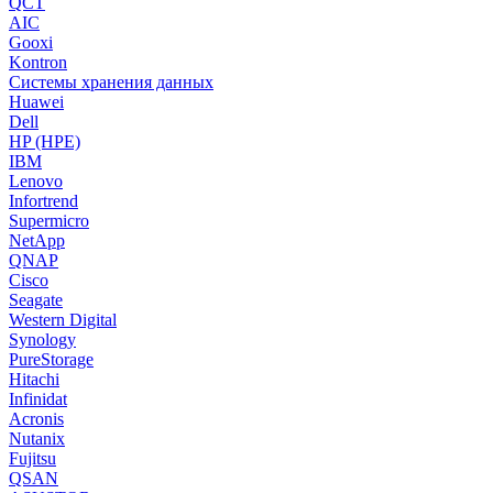
QCT
AIC
Gooxi
Kontron
Системы хранения данных
Huawei
Dell
HP (HPE)
IBM
Lenovo
Infortrend
Supermicro
NetApp
QNAP
Cisco
Seagate
Western Digital
Synology
PureStorage
Hitachi
Infinidat
Acronis
Nutanix
Fujitsu
QSAN