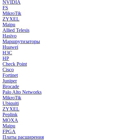
NVIDIA
FS
MikroTik
ZYXEL
Maipu
Allied Telesis
Hasivo
Маршрутизаторы
Huawei
H3C
HP
Check Point
Cisco
Fortinet
Juniper
Brocade
Palo Alto Networks
MikroTik
Ubiquiti
ZYXEL
Peplink
MOXA
Maipu
FPGA
Платы расширения