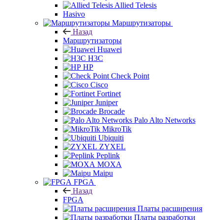
Allied Telesis
Hasivo
Маршрутизаторы
Назад
Маршрутизаторы
Huawei
H3C
HP
Check Point
Cisco
Fortinet
Juniper
Brocade
Palo Alto Networks
MikroTik
Ubiquiti
ZYXEL
Peplink
MOXA
Maipu
FPGA
Назад
FPGA
Платы расширения
Платы разработки