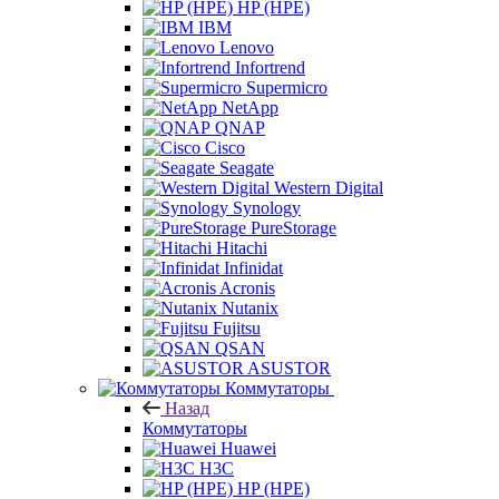
HP (HPE)
IBM
Lenovo
Infortrend
Supermicro
NetApp
QNAP
Cisco
Seagate
Western Digital
Synology
PureStorage
Hitachi
Infinidat
Acronis
Nutanix
Fujitsu
QSAN
ASUSTOR
Коммутаторы
Назад
Коммутаторы
Huawei
H3C
HP (HPE)