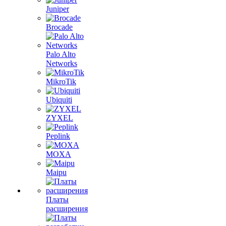
Juniper
Brocade
Palo Alto
Networks
MikroTik
Ubiquiti
ZYXEL
Peplink
MOXA
Maipu
Платы
расширения